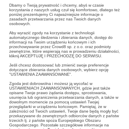
Zostań Patronem
Dbamy o Twoją prywatność i chcemy, abyś w czasie
korzystania z naszych usług czuł się komfortowo, dlatego też
poniżej prezentujemy Ci najważniejsze informacje o
Zaloguj się
zasadach przetwarzania przez nas Twoich danych
osobowych.
Aby wyrazić zgody na korzystanie z technologii
Erich Maria Remarque
Józef Stalin
Kurt Tucholsky
automatycznego śledzenia i zbierania danych, dostęp do
informacji na Twoim urządzeniu końcowym i ich
wojna w Ukrainie
straty bezpowrotne
percepcja strat
przechowywanie przez Crowd8 sp. z o.o. oraz podmioty
zewnętrzne, które wspierają nas w prowadzeniu działalności,
pandemia
mięso armatnie
kliknij AKCEPTUJĘ I PRZECHODZĘ DO SERWISU.
Jeśli chcesz dostosować lub zmienić swoje preferencje
dotyczące zbierania danych osobowych, wybierz opcję
Udostępnij
"USTAWIENIA ZAAWANSOWANE".
Zgoda jest dobrowolna i możesz ją wycofać w
USTAWIENIACH ZAAWANSOWANYCH, gdzie jest także
opisane Twoje prawo żądania dostępu, sprostowania,
usunięcia lub ograniczenia przetwarzania danych, a także w
dowolnym momencie za pomocą ustawień Twojej
przeglądarki w urządzeniu końcowym. Pamiętaj, że w
Marcin Ogdowski
zależności od Twoich ustawień, Twoje dane będą mogły być
przekazywane do zewnętrznych odbiorców danych z państw
trzecich tj. z państw spoza Europejskiego Obszaru
Zobacz profil autora
Gospodarczego. Pozostałe szczegółowe informacje na