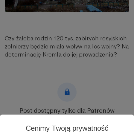
Czy żałoba rodzin 120 tys. zabitych rosyjskich
żołnierzy będzie miała wpływ na los wojny? Na
determinację Kremla do jej prowadzenia?
Post dostępny tylko dla Patronów
Aby zobaczyć ten materiał musisz być zalogowany
Cenimy Twoją prywatność