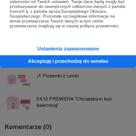
zależności od Twoich ustawień, Twoje dane będą mogły być
Zobacz profil autora
przekazywane do zewnętrznych odbiorców danych z państw
trzecich tj. z państw spoza Europejskiego Obszaru
Gospodarczego. Pozostałe szczegółowe informacje na
temat przetwarzania Twoich danych w tym celów
przetwarzania znajdują się w naszej polityce prywatności.
Zobacz również
Ustawienia zaawansowane
💗 POMÓŻMY PRAWDZIWEJ TYSI >
Wystarczy udostępnić zbiórkę 📣
Akceptuję i przechodzę do serwisu
🎶 Piosenki z Lenki
24.10 PREMIERA "Chciałabym być
baletnicą"
Komentarze (0)