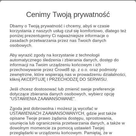
4326-aca3-e28a0d5d2664
Cenimy Twoją prywatność
Pozdrawiam Was ciepło!
Dbamy o Twoją prywatność i chcemy, abyś w czasie
korzystania z naszych usług czuł się komfortowo, dlatego też
poniżej prezentujemy Ci najważniejsze informacje o
zasadach przetwarzania przez nas Twoich danych
Kasia Hilbrycht
osobowych.
Aby wyrazić zgody na korzystanie z technologii
#kolorowanki
#kolorowankizbajek
bajkaostrazaku
automatycznego śledzenia i zbierania danych, dostęp do
informacji na Twoim urządzeniu końcowym i ich
#sluchowisko
#audiobajka
#audiobookidladzieci
przechowywanie przez Crowd8 sp. z o.o. oraz podmioty
zewnętrzne, które wspierają nas w prowadzeniu działalności,
kliknij AKCEPTUJĘ I PRZECHODZĘ DO SERWISU.
Udostępnij
Jeśli chcesz dostosować lub zmienić swoje preferencje
dotyczące zbierania danych osobowych, wybierz opcję
"USTAWIENIA ZAAWANSOWANE".
Zgoda jest dobrowolna i możesz ją wycofać w
USTAWIENIACH ZAAWANSOWANYCH, gdzie jest także
opisane Twoje prawo żądania dostępu, sprostowania,
usunięcia lub ograniczenia przetwarzania danych, a także w
BAJKOWE PODDASZE
dowolnym momencie za pomocą ustawień Twojej
przeglądarki w urządzeniu końcowym. Pamiętaj, że w