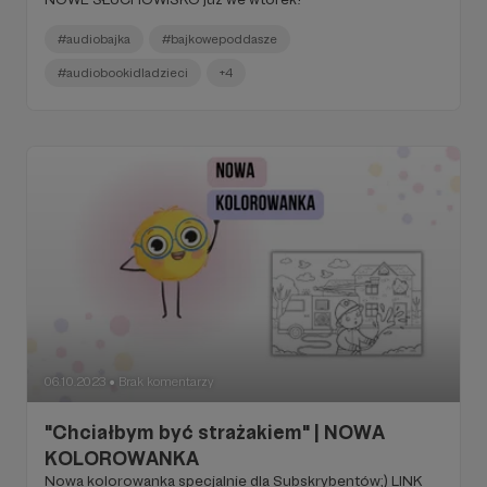
#audiobajka
#bajkowepoddasze
#audiobookidladzieci
+4
06.10.2023
Brak komentarzy
●
"Chciałbym być strażakiem" | NOWA
KOLOROWANKA
Nowa kolorowanka specjalnie dla Subskrybentów;) LINK