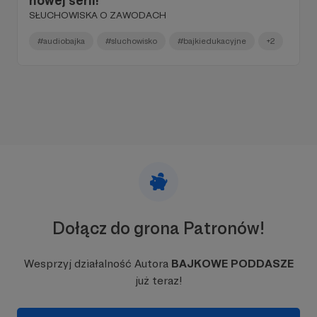
nowej serii!
SŁUCHOWISKA O ZAWODACH
#audiobajka
#sluchowisko
#bajkiedukacyjne
+2
Dołącz do grona Patronów!
Wesprzyj działalność Autora
BAJKOWE PODDASZE
już teraz!