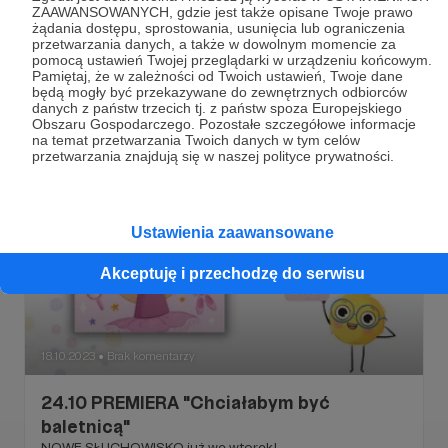
ZAAWANSOWANYCH, gdzie jest także opisane Twoje prawo
w aplikacji!
żądania dostępu, sprostowania, usunięcia lub ograniczenia
Odcinek o zawodzie baletnicy - już w aplikacji!
przetwarzania danych, a także w dowolnym momencie za
pomocą ustawień Twojej przeglądarki w urządzeniu końcowym.
#audiobajka
#bajkidosluchania
#baletnica
+2
Pamiętaj, że w zależności od Twoich ustawień, Twoje dane
będą mogły być przekazywane do zewnętrznych odbiorców
danych z państw trzecich tj. z państw spoza Europejskiego
Obszaru Gospodarczego. Pozostałe szczegółowe informacje
na temat przetwarzania Twoich danych w tym celów
przetwarzania znajdują się w naszej polityce prywatności.
Ustawienia zaawansowane
Akceptuję i przechodzę do serwisu
18.10.2023
Brak komentarzy
●
24.10 PREMIERA "Chciałabym być
baletnicą"
NOWE SŁUCHOWISKO już we wtorek!