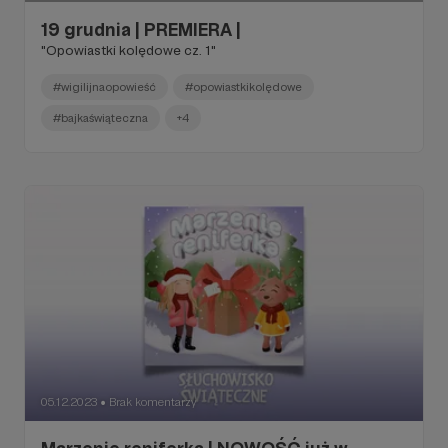
19 grudnia | PREMIERA |
"Opowiastki kolędowe cz. 1"
#wigilijnaopowieść
#opowiastkikolędowe
#bajkaświąteczna
+4
05.12.2023
Brak komentarzy
●