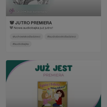
28.05.2024
Brak komentarzy
●
🐼 JUTRO PREMIERA
🐼 Nowa audiobajka już jutro!
słuchowiskodladzieci
#audiobookidladzieci
#audiobajka