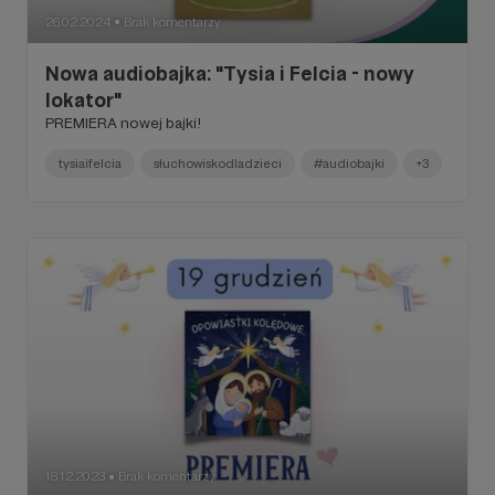
26.02.2024
Brak komentarzy
●
Nowa audiobajka: "Tysia i Felcia - nowy
lokator"
PREMIERA nowej bajki!
tysiaifelcia
słuchowiskodladzieci
#audiobajki
+3
18.12.2023
Brak komentarzy
●