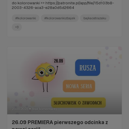
do kolorowanki >> https://patronite.pl/app/file/15d103b8-
2003-4326-aca3-e28a0d5d2664
#kolorowanki
#kolorowankizbajek
bajkaostrazaku
+3
23.09.2023
Brak komentarzy
●
26.09 PREMIERA pierwszego odcinka z