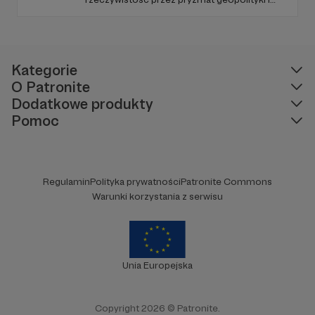
geostrategii. Naszym celem jest uczynienie
ze Strategy&Future kluczowego źródła myśli
geopolitycznej w Polsce i w Europie.
Kategorie
O Patronite
Dodatkowe produkty
Pomoc
Regulamin
Polityka prywatności
Patronite Commons
Warunki korzystania z serwisu
Unia Europejska
Copyright 2026 © Patronite.