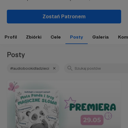
Zostań Patronem
Profil
Zbiórki
Cele
Posty
Galeria
Kom
Posty
#audiobookidladzieci