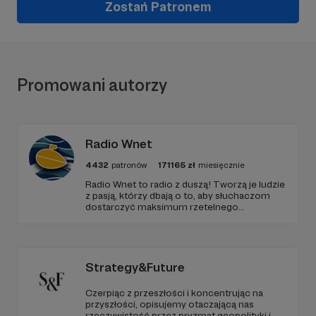
Zostań Patronem
Promowani autorzy
Radio Wnet
4432
patronów
171165
zł
miesięcznie
Radio Wnet to radio z duszą! Tworzą je ludzie
z pasją, którzy dbają o to, aby słuchaczom
dostarczyć maksimum rzetelnego
dziennikarstwa. A mogą to robić, ponieważ
Radio Wnet jest w pełni niezależne i… wolne!
Zachowanie tej właśnie wolności zależy dziś
od Twojego wsparcia!
Strategy&Future
Czerpiąc z przeszłości i koncentrując na
przyszłości, opisujemy otaczającą nas
rzeczywistość przez pryzmat geopolityki i