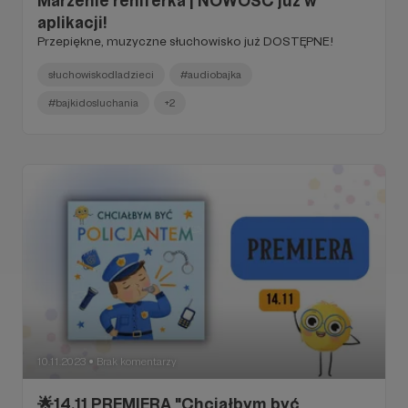
Marzenie reniferka | NOWOŚĆ już w
aplikacji!
Przepiękne, muzyczne słuchowisko już DOSTĘPNE!
słuchowiskodladzieci
#audiobajka
#bajkidosluchania
+2
10.11.2023
Brak komentarzy
●
🌟14.11 PREMIERA "Chciałbym być