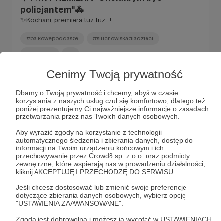
policjantem"🚓
✨Kochani, premiera tuż tuż...!
#bajkowepoddasze
#sluchowiskadladzieci
#policjant
+7
Cenimy Twoją prywatność
Dbamy o Twoją prywatność i chcemy, abyś w czasie
korzystania z naszych usług czuł się komfortowo, dlatego też
poniżej prezentujemy Ci najważniejsze informacje o zasadach
przetwarzania przez nas Twoich danych osobowych.
Aby wyrazić zgody na korzystanie z technologii
automatycznego śledzenia i zbierania danych, dostęp do
informacji na Twoim urządzeniu końcowym i ich
przechowywanie przez Crowd8 sp. z o.o. oraz podmioty
zewnętrzne, które wspierają nas w prowadzeniu działalności,
kliknij AKCEPTUJĘ I PRZECHODZĘ DO SERWISU.
Jeśli chcesz dostosować lub zmienić swoje preferencje
24.10.2023
Brak komentarzy
dotyczące zbierania danych osobowych, wybierz opcję
●
"USTAWIENIA ZAAWANSOWANE".
Chciałabym być baletnicą | NOWOŚĆ już
Zgoda jest dobrowolna i możesz ją wycofać w USTAWIENIACH