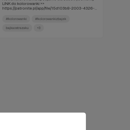
LINK do kolorowanki >>
https://patronite.pl/app/file/15d103b8-2003-4326-
aca3-e28a0d5d2664
#kolorowanki
#kolorowankizbajek
bajkaostrazaku
+3