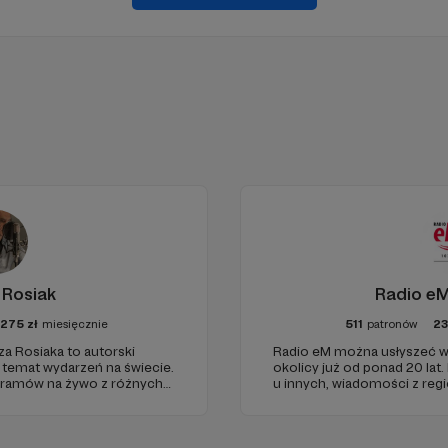
 Rosiak
Radio eM
1275
zł
miesięcznie
511
patronów
2
za Rosiaka to autorski
Radio eM można usłyszeć w
a temat wydarzeń na świecie.
okolicy już od ponad 20 lat.
gramów na żywo z różnych
u innych, wiadomości z regi
dobry humor. To wszystko z
nami każdego dnia, a teraz
naszymi Patronami!