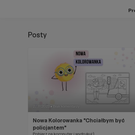
Pro
Posty
27.11.2023
Brak komentarzy
●
Nowa Kolorowanka "Chciałbym być
policjantem"
Pobierz na komputer i wydrukuj:)