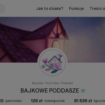
Jak to działa?
Funkcje
Treści 
Muzyka
YouTube
Podcast
BAJKOWE PODDASZE
10
126
zł
81 536
zł
patronów
miesięcznie
łączni