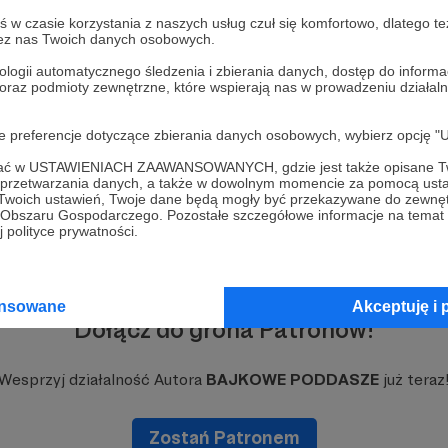
w czasie korzystania z naszych usług czuł się komfortowo, dlatego te
#mojeurodziny
#prezent
#audiobajki
+2
zez nas Twoich danych osobowych.
ologii automatycznego śledzenia i zbierania danych, dostęp do inform
 oraz podmioty zewnętrzne, które wspierają nas w prowadzeniu dział
oje preferencje dotyczące zbierania danych osobowych, wybierz op
ofać w USTAWIENIACH ZAAWANSOWANYCH, gdzie jest także opisane Tw
a przetwarzania danych, a także w dowolnym momencie za pomocą usta
 Twoich ustawień, Twoje dane będą mogły być przekazywane do zewnę
go Obszaru Gospodarczego. Pozostałe szczegółowe informacje na temat
 polityce prywatności.
ansowane
Akceptuję i 
Dołącz do grona Patronów!
Wesprzyj działalność Autora
BAJKOWE PODDASZE
już teraz
Zostań Patronem