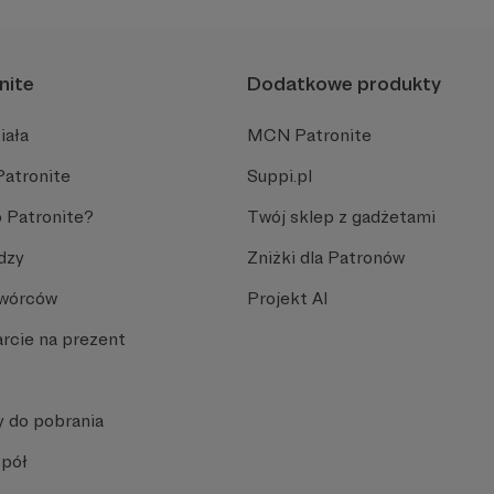
nite
Dodatkowe produkty
iała
MCN Patronite
Patronite
Suppi.pl
 Patronite?
Twój sklep z gadżetami
dzy
Zniżki dla Patronów
Twórców
Projekt AI
rcie na prezent
y do pobrania
spół