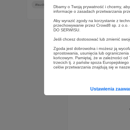
#audiobajka
#udostepnij
#tysiaifelcia
+1
Dbamy o Twoją prywatność i chcemy, abyś 
informacje o zasadach przetwarzania pr
Aby wyrazić zgody na korzystanie z techn
przechowywanie przez Crowd8 sp. z o.o.
DO SERWISU.
Jeśli chcesz dostosować lub zmienić sw
Zgoda jest dobrowolna i możesz ją wyc
sprostowania, usunięcia lub ograniczeni
końcowym. Pamiętaj, że w zależności od
trzecich tj. z państw spoza Europejskie
celów przetwarzania znajdują się w naszej
Ustawienia zaaw