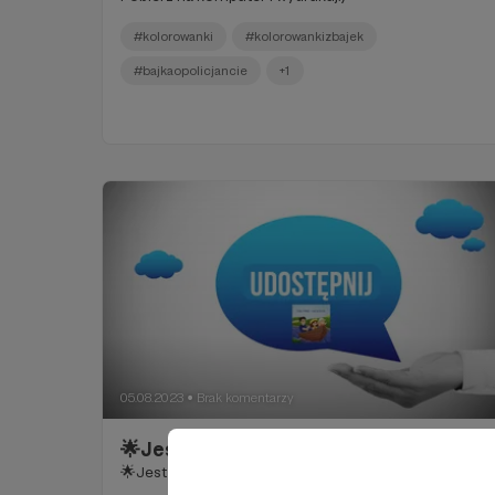
#kolorowanki
#kolorowankizbajek
#bajkaopolicjancie
+1
05.08.2023
Brak komentarzy
●
🌟Jest AKCJA🌟
🌟Jest AKCJA🌟