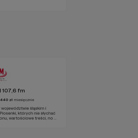
 107,6 fm
3440
zł
miesięcznie
 województwie śląskim i
 Piosenki, których nie słychać
onu, wartościowe treści, no i
najdziecie u nas. Jesteście z
 zachęcamy - zostańcie