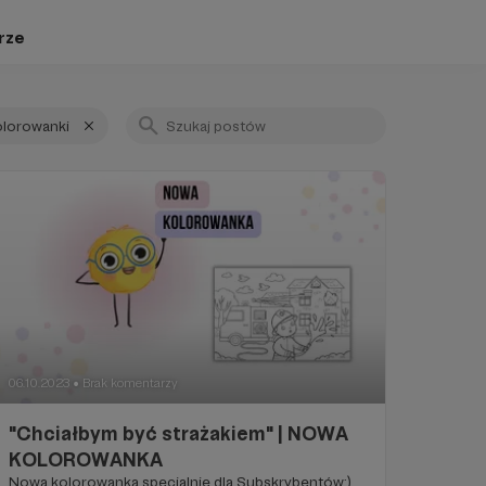
rze
lorowanki
06.10.2023
Brak komentarzy
●
"Chciałbym być strażakiem" | NOWA
KOLOROWANKA
Nowa kolorowanka specjalnie dla Subskrybentów;)