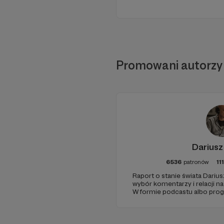
Promowani autorzy
Dariusz
6536
patronów
11
Raport o stanie świata Darius
wybór komentarzy i relacji n
W formie podcastu albo pro
miejsc na ziemi.