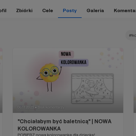
fil
Zbiórki
Cele
Posty
Galeria
Komenta
#ko
06.11.2023
Brak komentarzy
●
"Chciałabym być baletnicą" | NOWA
KOLOROWANKA
POBIERZ nową kolorowankę dla dziecka!