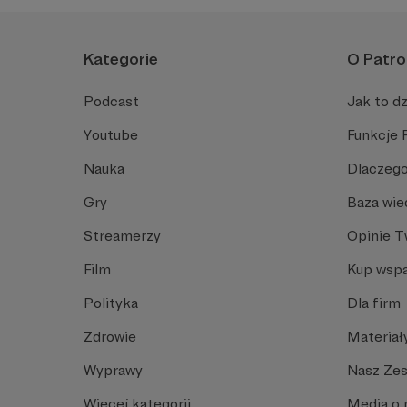
Kategorie
O Patro
Podcast
Jak to dz
Youtube
Funkcje 
Nauka
Dlaczego
Gry
Baza wie
Streamerzy
Opinie 
Film
Kup wspa
Polityka
Dla firm
Zdrowie
Materiał
Wyprawy
Nasz Ze
Więcej kategorii
Media o 