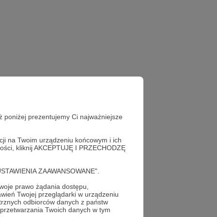
ż poniżej prezentujemy Ci najważniejsze
acji na Twoim urządzeniu końcowym i ich
kraińskiej armii
alności, kliknij AKCEPTUJĘ I PRZECHODZĘ
cję "USTAWIENIA ZAAWANSOWANE".
oje prawo żądania dostępu,
wień Twojej przeglądarki w urządzeniu
trznych odbiorców danych z państw
 przetwarzania Twoich danych w tym