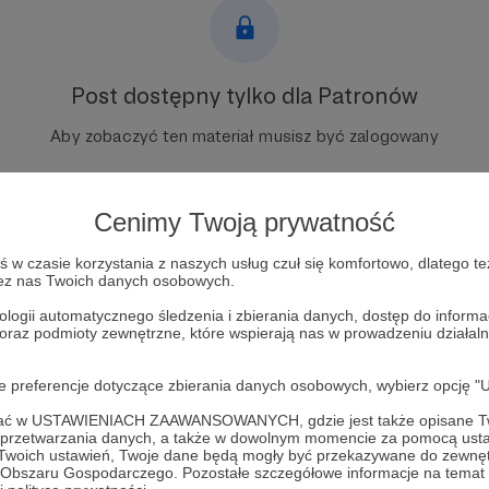
Post dostępny tylko dla Patronów
Aby zobaczyć ten materiał musisz być zalogowany
Zostań Patronem
Cenimy Twoją prywatność
Zaloguj się
w czasie korzystania z naszych usług czuł się komfortowo, dlatego te
zez nas Twoich danych osobowych.
ologii automatycznego śledzenia i zbierania danych, dostęp do inform
ij gierasimow
Wołodymyr Zełenski
Ołeksandr Syrski
zmiana dowódcy u
 oraz podmioty zewnętrzne, które wspierają nas w prowadzeniu dział
 Mannerheim
Finlandia
oje preferencje dotyczące zbierania danych osobowych, wybierz op
ofać w USTAWIENIACH ZAAWANSOWANYCH, gdzie jest także opisane Tw
a przetwarzania danych, a także w dowolnym momencie za pomocą usta
 Twoich ustawień, Twoje dane będą mogły być przekazywane do zewnę
go Obszaru Gospodarczego. Pozostałe szczegółowe informacje na temat