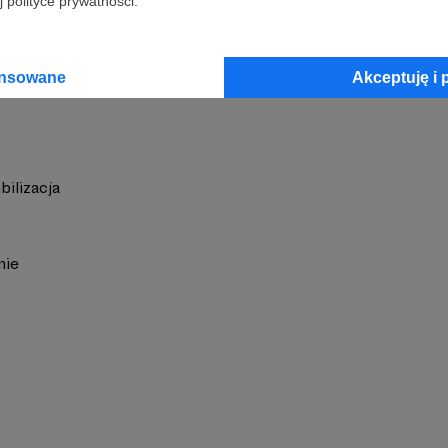
 polityce prywatności.
 Ogdowski
Zobacz 
ansowane
Akceptuję i 
bilizacja
nie