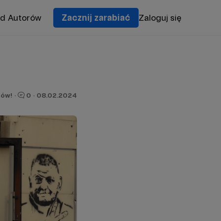
od Autorów
Zacznij zarabiać
Zaloguj się
nów!
·
0
·
08.02.2024