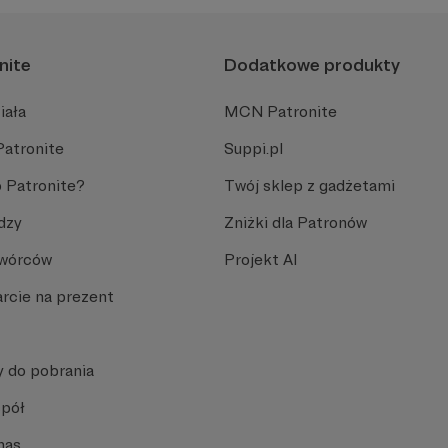
nite
Dodatkowe produkty
iała
MCN Patronite
Patronite
Suppi.pl
 Patronite?
Twój sklep z gadżetami
dzy
Zniżki dla Patronów
Twórców
Projekt AI
rcie na prezent
y do pobrania
spół
nas