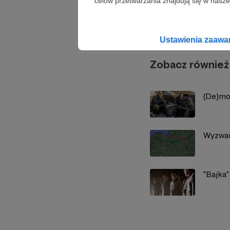
celów przetwarzania znajdują się w naszej
Marcin
Ustawienia zaaw
Zobacz również
(De)mo
Wyzwa
"Bajka"