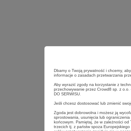
Dbamy o Twoją prywatność i chcemy, abyś 
informacje o zasadach przetwarzania pr
Aby wyrazić zgody na korzystanie z techn
Walery Załużny
waler
przechowywanie przez Crowd8 sp. z o.o.
DO SERWISU.
Bachmut
Carl Gustaf
Jeśli chcesz dostosować lub zmienić sw
Udostępnij
Zgoda jest dobrowolna i możesz ją wyc
sprostowania, usunięcia lub ograniczeni
końcowym. Pamiętaj, że w zależności od
trzecich tj. z państw spoza Europejskie