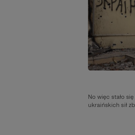
No więc stało si
ukraińskich sił z