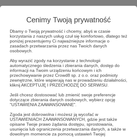
Cenimy Twoją prywatność
Dbamy o Twoją prywatność i chcemy, abyś w czasie
korzystania z naszych usług czuł się komfortowo, dlatego też
poniżej prezentujemy Ci najważniejsze informacje o
Post dostępny tylko dla Patronów
zasadach przetwarzania przez nas Twoich danych
osobowych.
Aby zobaczyć ten materiał musisz być zalogowany
Aby wyrazić zgody na korzystanie z technologii
automatycznego śledzenia i zbierania danych, dostęp do
informacji na Twoim urządzeniu końcowym i ich
przechowywanie przez Crowd8 sp. z o.o. oraz podmioty
Zostań Patronem
zewnętrzne, które wspierają nas w prowadzeniu działalności,
kliknij AKCEPTUJĘ I PRZECHODZĘ DO SERWISU.
Zaloguj się
Jeśli chcesz dostosować lub zmienić swoje preferencje
dotyczące zbierania danych osobowych, wybierz opcję
"USTAWIENIA ZAAWANSOWANE".
podcast
dezinformacja
klimat
ekspert
fakty
Zgoda jest dobrowolna i możesz ją wycofać w
USTAWIENIACH ZAAWANSOWANYCH, gdzie jest także
opisane Twoje prawo żądania dostępu, sprostowania,
Udostępnij
usunięcia lub ograniczenia przetwarzania danych, a także w
dowolnym momencie za pomocą ustawień Twojej