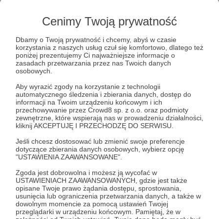
Cenimy Twoją prywatność
Dbamy o Twoją prywatność i chcemy, abyś w czasie
Post dostępny tylko dla Patronów
korzystania z naszych usług czuł się komfortowo, dlatego też
poniżej prezentujemy Ci najważniejsze informacje o
zasadach przetwarzania przez nas Twoich danych
Aby zobaczyć ten materiał musisz być zalogowany
osobowych.
Aby wyrazić zgody na korzystanie z technologii
Zostań Patronem
automatycznego śledzenia i zbierania danych, dostęp do
informacji na Twoim urządzeniu końcowym i ich
przechowywanie przez Crowd8 sp. z o.o. oraz podmioty
Zaloguj się
zewnętrzne, które wspierają nas w prowadzeniu działalności,
kliknij AKCEPTUJĘ I PRZECHODZĘ DO SERWISU.
Jeśli chcesz dostosować lub zmienić swoje preferencje
Marek Budzisz
Rosja
Ukraina
dotyczące zbierania danych osobowych, wybierz opcję
"USTAWIENIA ZAAWANSOWANE".
Zgoda jest dobrowolna i możesz ją wycofać w
Udostępnij
USTAWIENIACH ZAAWANSOWANYCH, gdzie jest także
opisane Twoje prawo żądania dostępu, sprostowania,
usunięcia lub ograniczenia przetwarzania danych, a także w
dowolnym momencie za pomocą ustawień Twojej
przeglądarki w urządzeniu końcowym. Pamiętaj, że w