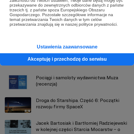
zależności od Twoich ustawień, Twoje dane będą mogły być
przekazywane do zewnętrznych odbiorców danych z państw
trzecich tj. z państw spoza Europejskiego Obszaru
Strategy&Future
Gospodarczego. Pozostałe szczegółowe informacje na
temat przetwarzania Twoich danych w tym celów
przetwarzania znajdują się w naszej polityce prywatności.
Zobacz profil autora
Ustawienia zaawansowane
Zobacz również
Akceptuję i przechodzę do serwisu
Pociągi i samoloty wydawnictwa Muza
(recenzja)
Droga do Starshipa. Część 6: Początki
rozwoju firmy SpaceX
Jacek Bartosiak i Bartłomiej Radziejewski
w kolejnej części Starcia Mocarstw – o