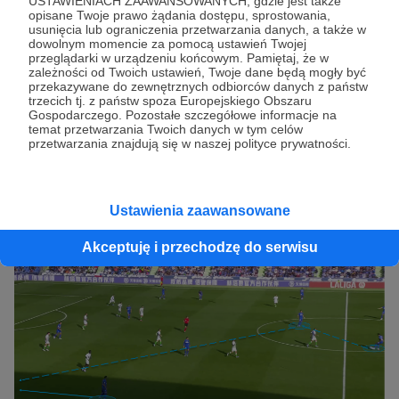
USTAWIENIACH ZAAWANSOWANYCH, gdzie jest także
Podania progresywne to sposób na
opisane Twoje prawo żądania dostępu, sprostowania,
usunięcia lub ograniczenia przetwarzania danych, a także w
zmierzenie częstotliwości drużyny w
dowolnym momencie za pomocą ustawień Twojej
przeglądarki w urządzeniu końcowym. Pamiętaj, że w
przenoszeniu piłki znacznie bliżej bramki za
zależności od Twoich ustawień, Twoje dane będą mogły być
pomocą długich podań i jest to kolejny
przekazywane do zewnętrznych odbiorców danych z państw
trzecich tj. z państw spoza Europejskiego Obszaru
mocny obszar Getafe. Podczas gdy z ich
Gospodarczego. Pozostałe szczegółowe informacje na
temat przetwarzania Twoich danych w tym celów
celnością mają wyraźne kłopoty, ich wskaźnik
przetwarzania znajdują się w naszej polityce prywatności.
liczby prób (2715 prób w 30 meczach) jest
najlepszy w La Liga, co mówi o Getafe więcej
niż niejedna szczegółowa analiza.
Ustawienia zaawansowane
Akceptuję i przechodzę do serwisu