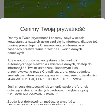
Cenimy Twoją prywatność
Dbamy o Twoją prywatność i chcemy, abyś w czasie
Jak można się spodziewać w przypadku
korzystania z naszych usług czuł się komfortowo, dlatego też
poniżej prezentujemy Ci najważniejsze informacje o
zespołu, który dominuje w powietrzu,
zasadach przetwarzania przez nas Twoich danych
osobowych.
napastnicy dysponują odpowiednią siłą i nie
boją się fizycznych pojedynków. W tym czasie
Aby wyrazić zgody na korzystanie z technologii
automatycznego śledzenia i zbierania danych, dostęp do
pomocnicy ruszają do przodu, aby stworzyć
informacji na Twoim urządzeniu końcowym i ich
przechowywanie przez Crowd8 sp. z o.o. oraz podmioty
przewagę liczebną w wybranej strefie.
zewnętrzne, które wspierają nas w prowadzeniu działalności,
Sekwencja schodzenia napastników głębiej,
kliknij AKCEPTUJĘ I PRZECHODZĘ DO SERWISU.
odgrywania piłki do wbiegających
Jeśli chcesz dostosować lub zmienić swoje preferencje
dotyczące zbierania danych osobowych, wybierz opcję
pomocników i biegu powrotnego na wolne
"USTAWIENIA ZAAWANSOWANE".
pole jest powtarzana do skutku.
Zgoda jest dobrowolna i możesz ją wycofać w