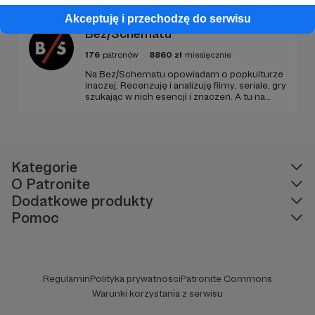
także początkujących Mistrzów Gry
poradnikami i prelekcjami.
Akceptuję i przechodzę do serwisu
Bez/Schematu
176
patronów
8860
zł
miesięcznie
Na Bez/Schematu opowiadam o popkulturze
inaczej. Recenzuję i analizuję filmy, seriale, gry
szukając w nich esencji i znaczeń. A tu na
Patronite Twoje wsparcie finansuje naszą
działalność (montaż, okładki, research) oraz
pracę utalentowanych artystów.
Kategorie
O Patronite
Dodatkowe produkty
Pomoc
Regulamin
Polityka prywatności
Patronite Commons
Warunki korzystania z serwisu