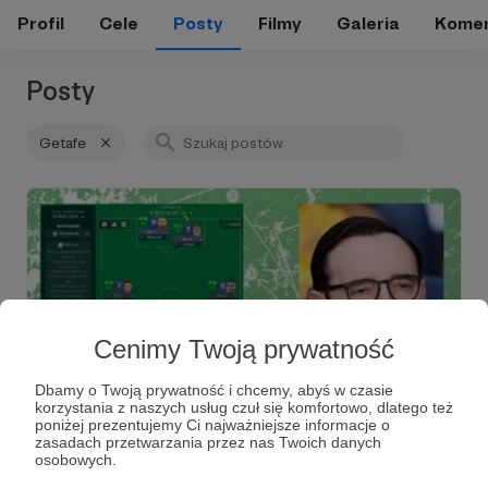
Profil
Cele
Posty
Filmy
Galeria
Komen
Posty
Getafe
Cenimy Twoją prywatność
Dbamy o Twoją prywatność i chcemy, abyś w czasie
korzystania z naszych usług czuł się komfortowo, dlatego też
poniżej prezentujemy Ci najważniejsze informacje o
13.04.2024
Brak komentarzy
●
zasadach przetwarzania przez nas Twoich danych
osobowych.
Jose Bordalas. W powietrzu.