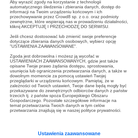
Aby wyrazić zgody na korzystanie z technologii
Ustawienie 1-4-4-2 Jose Bordalas łączy z bezpośrednim
automatycznego śledzenia i zbierania danych, dostęp do
podejściem, co zapewnia równowagę w grze Getafe -
informacji na Twoim urządzeniu końcowym i ich
mogą wykorzystać skrzydła i zachowując aktywność w
przechowywanie przez Crowd8 sp. z o.o. oraz podmioty
tercji ofensywnej, pozostawać względnie stabilnymi w
zewnętrzne, które wspierają nas w prowadzeniu działalności,
defensywie.
Bordalas
Getafe
LaLiga
+3
kliknij AKCEPTUJĘ I PRZECHODZĘ DO SERWISU.
Jeśli chcesz dostosować lub zmienić swoje preferencje
dotyczące zbierania danych osobowych, wybierz opcję
"USTAWIENIA ZAAWANSOWANE".
Zgoda jest dobrowolna i możesz ją wycofać w
USTAWIENIACH ZAAWANSOWANYCH, gdzie jest także
opisane Twoje prawo żądania dostępu, sprostowania,
usunięcia lub ograniczenia przetwarzania danych, a także w
Promowani autorzy
dowolnym momencie za pomocą ustawień Twojej
przeglądarki w urządzeniu końcowym. Pamiętaj, że w
zależności od Twoich ustawień, Twoje dane będą mogły być
przekazywane do zewnętrznych odbiorców danych z państw
trzecich tj. z państw spoza Europejskiego Obszaru
Baniak Baniaka
Gospodarczego. Pozostałe szczegółowe informacje na
temat przetwarzania Twoich danych w tym celów
1636
patronów
przetwarzania znajdują się w naszej polityce prywatności.
Dzięki Patronite Baniak poświęca zawodowe
życie swojej pasji, czyli grom fabularnym
(RPG). Prowadzi kanał filmowy, gdzie
prezentuje nagrania z własnych sesji,
Ustawienia zaawansowane
oglądanych przez tysiące Widzów. Wspiera