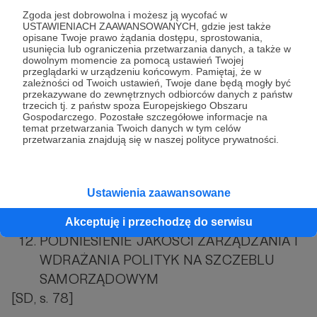
DZIAŁAJĄCYMI NA RZECZ RODZINY
Zgoda jest dobrowolna i możesz ją wycofać w
USTAWIENIACH ZAAWANSOWANYCH, gdzie jest także
ROZWÓJ FORM OPIEKI NAD DZIEĆMI
opisane Twoje prawo żądania dostępu, sprostowania,
ROZWÓJ RYNKU PRACY PRZYJAZNEGO
usunięcia lub ograniczenia przetwarzania danych, a także w
dowolnym momencie za pomocą ustawień Twojej
RODZINIE
przeglądarki w urządzeniu końcowym. Pamiętaj, że w
zależności od Twoich ustawień, Twoje dane będą mogły być
POPRAWA JAKOŚCI I ORGANIZACJI
przekazywane do zewnętrznych odbiorców danych z państw
EDUKACJI
trzecich tj. z państw spoza Europejskiego Obszaru
Gospodarczego. Pozostałe szczegółowe informacje na
ROZWÓJ OPIEKI ZDROWOTNEJ
temat przetwarzania Twoich danych w tym celów
przetwarzania znajdują się w naszej polityce prywatności.
ROZWÓJ INFRASTRUKTURY I USŁUG
POTRZEBNYCH RODZINOM
PODNIESIENIE JAKOŚCI ZARZĄDZANIA I
Ustawienia zaawansowane
WDRAŻANIA POLITYK NA SZCZEBLU
CENTRALNYM
Akceptuję i przechodzę do serwisu
PODNIESIENIE JAKOŚCI ZARZĄDZANIA I
WDRAŻANIA POLITYK NA SZCZEBLU
SAMORZĄDOWYM
[SD, s. 78]