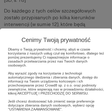
Do każdego z tych celów szczegółowych
zostało przypisanych po kilka kierunków
interwencji (w sumie 12), które będą
realizowane łącznie. Warto je wymienić w
całości, gdyż to właśnie na ich realizacji
Cenimy Twoją prywatność
będzie się państwo skupiać, aby poprawić
Dbamy o Twoją prywatność i chcemy, abyś w czasie
tragiczną sytuację demograficzną.
korzystania z naszych usług czuł się komfortowo, dlatego też
poniżej prezentujemy Ci najważniejsze informacje o
ZABEZPIECZENIE FINANSOWE RODZIN
zasadach przetwarzania przez nas Twoich danych
osobowych.
WSPARCIE W ZASPOKOJENIU POTRZEB
Aby wyrazić zgody na korzystanie z technologii
MIESZKANIOWYCH RODZIN
automatycznego śledzenia i zbierania danych, dostęp do
informacji na Twoim urządzeniu końcowym i ich
WSPARCIE TRWAŁOŚCI RODZIN
przechowywanie przez Crowd8 sp. z o.o. oraz podmioty
POPULARYZACJA KULTURY
zewnętrzne, które wspierają nas w prowadzeniu działalności,
kliknij AKCEPTUJĘ I PRZECHODZĘ DO SERWISU.
SPRZYJAJĄCEJ RODZINIE
Jeśli chcesz dostosować lub zmienić swoje preferencje
WZMOCNIENIE WSPÓŁPRACY Z III
dotyczące zbierania danych osobowych, wybierz opcję
SEKTOREM I INNYMI PODMIOTAMI
"USTAWIENIA ZAAWANSOWANE".