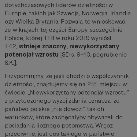
dotychczasowych liderów dzietności w
Europie, takich jak Szwecja, Norwegia, Irlandia
czy Wielka Brytania. Pozwala to wnioskować,
że w krajach tej części Europy, szczególnie
Polsce, której TFR w roku 2019 wyniósł
1,42,
istnieje znaczny, niewykorzystany
potencjał wzrostu
[SD s. 9–10, pogrubienie
S.K.].
Przypomnijmy, że jeśli chodzi o współczynnik
dzietności, znajdujemy się na 215. miejscu w
świecie. „Niewykorzystany potencjał wzrostuˮ
z przytoczonego wyżej zdania oznacza, że
państwo polskie „nie dowoziˮ takich
warunków, które zachęcałyby obywateli do
posiadania licznego potomstwa. Wręcz
przeciwnie, jest coś takiego w państwie