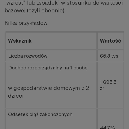
„wzrostˮ lub „spadekˮ w stosunku do wartości
bazowej (czyli obecnie).
Kilka przykładów:
Wskaźnik
Wartość
Liczba rozwodów
65,3 tys.
Dochód rozporządzalny na 1 osobę
1 695,5
w gospodarstwie domowym z 2
zł
dzieci
Odsetek ciąż zakończonych
44,7%