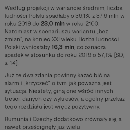
Według projekcji w wariancie średnim, liczba
ludności Polski spadłaby o 39,1% z 37,9 mln w
roku 2019 do
23,0 mln
w roku 2100.
Natomiast w scenariuszu wariantu „bez
zmian”, na koniec XXI wieku, liczba ludności
Polski wyniosłaby
16,3 mln
, co oznacza
spadek w stosunku do roku 2019 o 57,1% [SD,
s. 14].
Już te dwa zdania powinny kazać bić na
alarm i „krzyczećˮ o tym, jak poważna jest
sytuacja. Niestety, giną one wśród innych
treści, danych czy wykresów, a ogólny przekaz
tego rozdziału jest wręcz pozytywny:
Rumunia i Czechy dodatkowo zrównały się, a
nawet prześcignęły już wielu