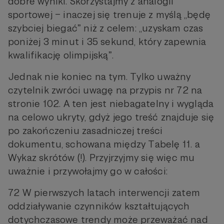
dobre wyniki. Skorzystajmy z analogii
sportowej – inaczej się trenuje z myślą „będę
szybciej biegaćˮ niż z celem: „uzyskam czas
poniżej 3 minut i 35 sekund, który zapewnia
kwalifikację olimpijskąˮ.
Jednak nie koniec na tym. Tylko uważny
czytelnik zwróci uwagę na przypis nr 72 na
stronie 102. A ten jest niebagatelny i wygląda
na celowo ukryty, gdyż jego treść znajduje się
po zakończeniu zasadniczej treści
dokumentu, schowana między Tabelę 11. a
Wykaz skrótów (!). Przyjrzyjmy się więc mu
uważnie i przywołajmy go w całości:
72 W pierwszych latach interwencji zatem
oddziaływanie czynników kształtujących
dotychczasowe trendy może przeważać nad