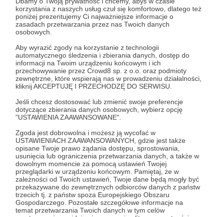
Dbamy o Twoją prywatność i chcemy, abyś w czasie
Zostań Patronem
korzystania z naszych usług czuł się komfortowo, dlatego też
poniżej prezentujemy Ci najważniejsze informacje o
zasadach przetwarzania przez nas Twoich danych
Zaloguj się
osobowych.
Aby wyrazić zgody na korzystanie z technologii
automatycznego śledzenia i zbierania danych, dostęp do
"Civil war"
Kirsten Dunst
reporter wojenny
recenzja
informacji na Twoim urządzeniu końcowym i ich
przechowywanie przez Crowd8 sp. z o.o. oraz podmioty
DRL
Donieck
USA
supermocarstwo
zewnętrzne, które wspierają nas w prowadzeniu działalności,
kliknij AKCEPTUJĘ I PRZECHODZĘ DO SERWISU.
Jeśli chcesz dostosować lub zmienić swoje preferencje
Udostępnij
dotyczące zbierania danych osobowych, wybierz opcję
"USTAWIENIA ZAAWANSOWANE".
Zgoda jest dobrowolna i możesz ją wycofać w
USTAWIENIACH ZAAWANSOWANYCH, gdzie jest także
opisane Twoje prawo żądania dostępu, sprostowania,
usunięcia lub ograniczenia przetwarzania danych, a także w
dowolnym momencie za pomocą ustawień Twojej
Marcin Ogdowski
przeglądarki w urządzeniu końcowym. Pamiętaj, że w
zależności od Twoich ustawień, Twoje dane będą mogły być
przekazywane do zewnętrznych odbiorców danych z państw
Zobacz profil autora
trzecich tj. z państw spoza Europejskiego Obszaru
Gospodarczego. Pozostałe szczegółowe informacje na
temat przetwarzania Twoich danych w tym celów