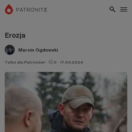
Erozja
Marcin Ogdowski
Tylko dla Patronów!
·
0
·
17.04.2024