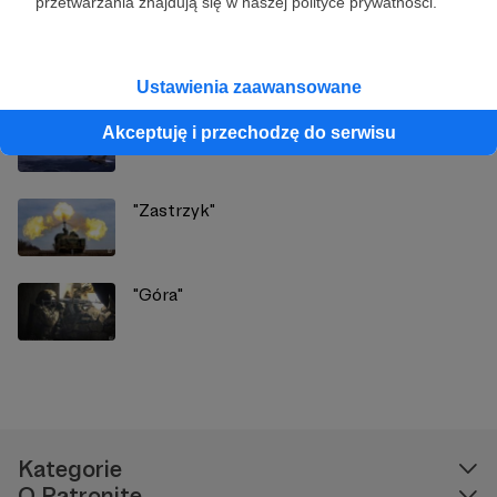
przetwarzania znajdują się w naszej polityce prywatności.
Zobacz również
Ustawienia zaawansowane
Rydz...
Akceptuję i przechodzę do serwisu
"Zastrzyk"
"Góra"
Kategorie
O Patronite