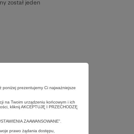
ny został jeden
ż poniżej prezentujemy Ci najważniejsze
acji na Twoim urządzeniu końcowym i ich
alności, kliknij AKCEPTUJĘ I PRZECHODZĘ
cję "USTAWIENIA ZAAWANSOWANE".
 Brief
Izrael
oje prawo żądania dostępu,