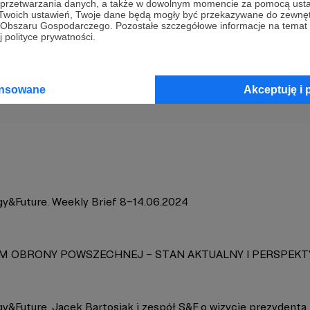
a przetwarzania danych, a także w dowolnym momencie za pomocą usta
 Twoich ustawień, Twoje dane będą mogły być przekazywane do zewnę
go Obszaru Gospodarczego. Pozostałe szczegółowe informacje na temat
 polityce prywatności.
gy&Future
Zobacz 
ansowane
Akceptuję i 
gy&Future. Weekly Brief 8–14.06.2024
M OBRONY POWSZECHNEJ – STAN AKTUALNY I PERSPEK
gy&Future. Jacek Bartosiak i zespół S&F o wizycie prezydent