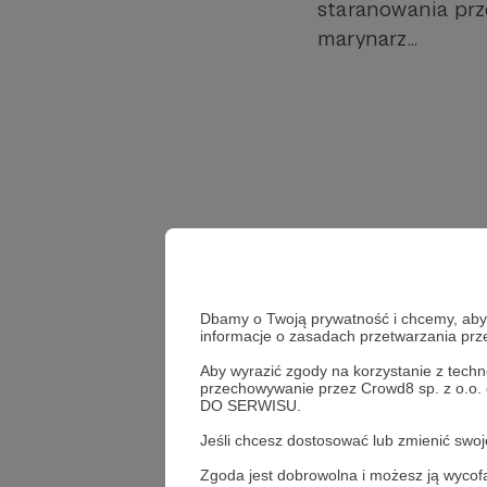
staranowania prz
marynarz...
Dbamy o Twoją prywatność i chcemy, abyś 
informacje o zasadach przetwarzania pr
Aby wyrazić zgody na korzystanie z techn
przechowywanie przez Crowd8 sp. z o.o.
DO SERWISU.
Jeśli chcesz dostosować lub zmienić sw
Albert Świdziński
Krzy
Zgoda jest dobrowolna i możesz ją wyc