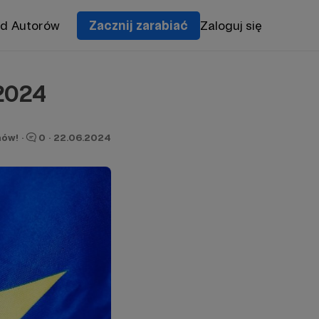
od Autorów
Zacznij zarabiać
Zaloguj się
.2024
nów!
·
0
·
22.06.2024