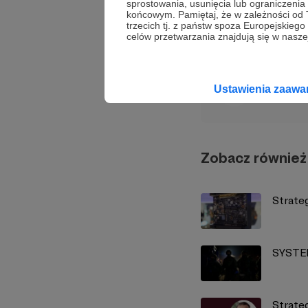
sprostowania, usunięcia lub ograniczeni
końcowym. Pamiętaj, że w zależności od
Udostępnij
trzecich tj. z państw spoza Europejskie
celów przetwarzania znajdują się w naszej
Strate
Ustawienia zaaw
Zobacz również
Strate
SYSTE
Strate