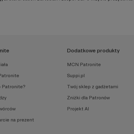
nite
Dodatkowe produkty
iała
MCN Patronite
Patronite
Suppi.pl
 Patronite?
Twój sklep z gadżetami
dzy
Zniżki dla Patronów
Twórców
Projekt AI
rcie na prezent