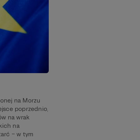
żonej na Morzu
ejsce poprzednio,
sów na wrak
kich na
tarć – w tym