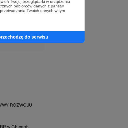
wień Twojej przeglądarki w urządzeniu
trznych odbiorców danych z państw
 przetwarzania Twoich danych w tym
profil autora
przechodzę do serwisu
TYWY ROZWOJU
a RP w Chinach