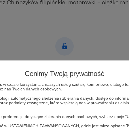
ez Chińczyków filipińskiej motorówki – ciężko ran
Post dostępny tylko dla Patronów
Cenimy Twoją prywatność
Aby zobaczyć ten materiał musisz być zalogowany
w czasie korzystania z naszych usług czuł się komfortowo, dlatego te
zez nas Twoich danych osobowych.
Zostań Patronem
ologii automatycznego śledzenia i zbierania danych, dostęp do inform
 oraz podmioty zewnętrzne, które wspierają nas w prowadzeniu dział
Zaloguj się
oje preferencje dotyczące zbierania danych osobowych, wybierz op
sztof Uchnast
Chiny
Ukraina
Rosja
Europa
Azja
Weekly
ofać w USTAWIENIACH ZAAWANSOWANYCH, gdzie jest także opisane Tw