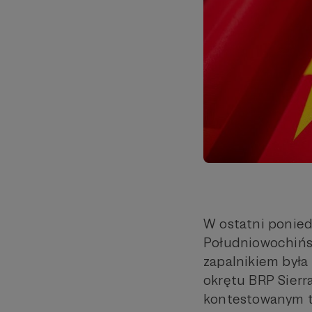
W ostatni ponied
Południowochińsk
zapalnikiem była
okrętu BRP Sierra
kontestowanym te