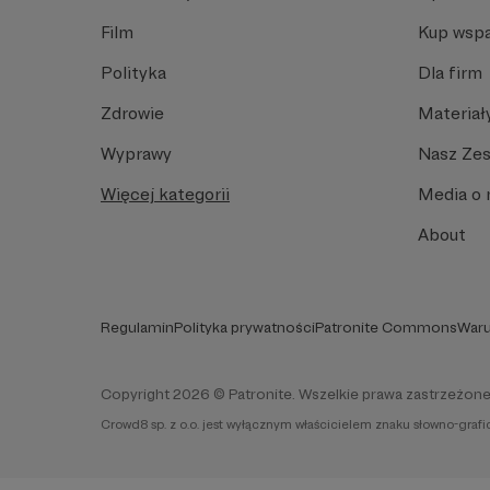
Film
Kup wspa
Polityka
Dla firm
Zdrowie
Materiał
Wyprawy
Nasz Ze
Więcej kategorii
Media o 
About
Regulamin
Polityka prywatności
Patronite Commons
Waru
Copyright 2026 © Patronite. Wszelkie prawa zastrzeżone
Crowd8 sp. z o.o. jest wyłącznym właścicielem znaku słowno-graf