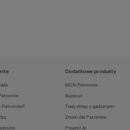
nite
Dodatkowe produkty
iała
MCN Patronite
Patronite
Suppi.pl
 Patronite?
Twój sklep z gadżetami
dzy
Zniżki dla Patronów
Twórców
Projekt AI