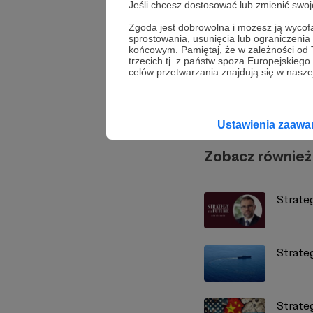
Jeśli chcesz dostosować lub zmienić sw
Udostępnij
Zgoda jest dobrowolna i możesz ją wyc
sprostowania, usunięcia lub ograniczeni
końcowym. Pamiętaj, że w zależności od
trzecich tj. z państw spoza Europejskie
celów przetwarzania znajdują się w naszej
Strate
Ustawienia zaaw
Zobacz również
Strateg
Strate
Strateg