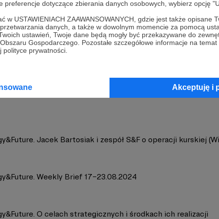
oje preferencje dotyczące zbierania danych osobowych, wybierz op
ofać w USTAWIENIACH ZAAWANSOWANYCH, gdzie jest także opisane Tw
a przetwarzania danych, a także w dowolnym momencie za pomocą usta
 Twoich ustawień, Twoje dane będą mogły być przekazywane do zewnę
go Obszaru Gospodarczego. Pozostałe szczegółowe informacje na temat
 polityce prywatności.
gy&Future
Zobacz 
ansowane
Akceptuję i 
y&Future. Jacek Bartosiak i zespół S&F o operacji kurskiej (W
gy&Future. Weekly Brief 17–23.08.2024
y&Future. O celach strategicznych i środkach ich realizacji