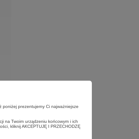
ż poniżej prezentujemy Ci najważniejsze
acji na Twoim urządzeniu końcowym i ich
alności, kliknij AKCEPTUJĘ I PRZECHODZĘ
tegy&Future
USA