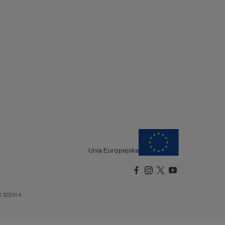
Unia Europejska
R.322414