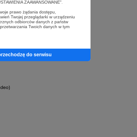
cję "USTAWIENIA ZAAWANSOWANE".
oje prawo żądania dostępu,
wień Twojej przeglądarki w urządzeniu
trznych odbiorców danych z państw
 przetwarzania Twoich danych w tym
profil autora
przechodzę do serwisu
ideo)