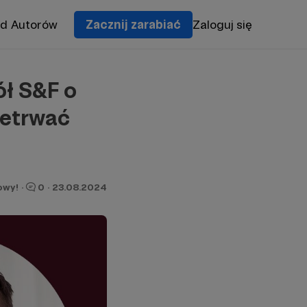
od Autorów
Zacznij zarabiać
Zaloguj się
ół S&F o
zetrwać
owy!
·
0
·
23.08.2024