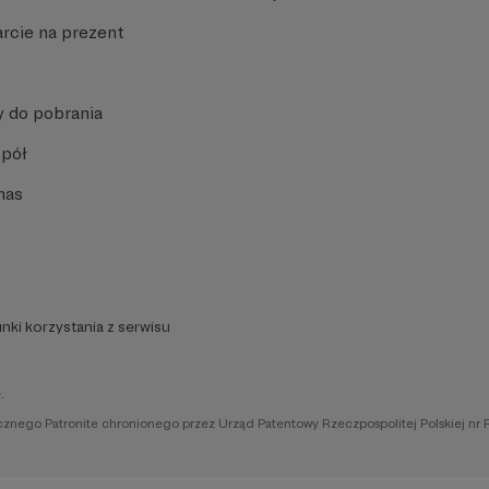
rcie na prezent
y do pobrania
spół
nas
nki korzystania z serwisu
.
icznego Patronite chronionego przez Urząd Patentowy Rzeczpospolitej Polskiej nr 