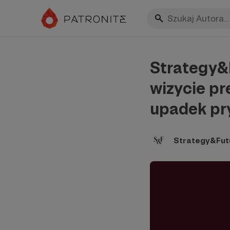
Strategy&F
wizycie pr
upadek pr
Strategy&Fut