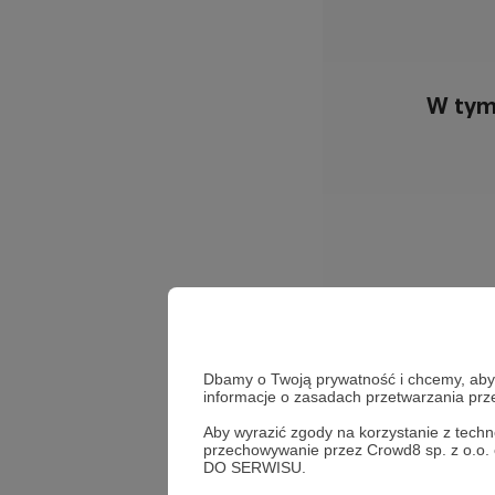
W tym
Dbamy o Twoją prywatność i chcemy, abyś 
informacje o zasadach przetwarzania pr
Aby wyrazić zgody na korzystanie z techn
przechowywanie przez Crowd8 sp. z o.o.
Jacek Bartosiak
Marek
DO SERWISU.