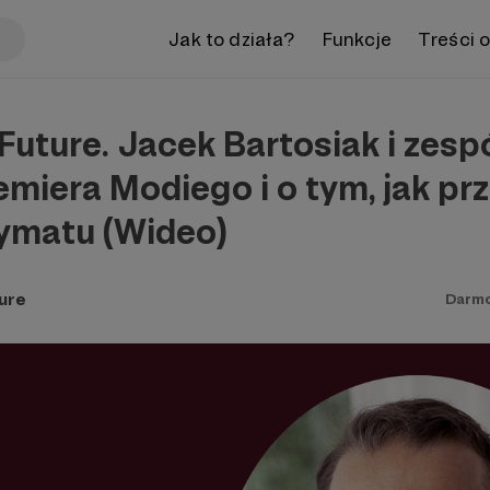
Jak to działa?
Funkcje
Treści 
uture. Jacek Bartosiak i zesp
emiera Modiego i o tym, jak pr
ymatu (Wideo)
ure
Darm