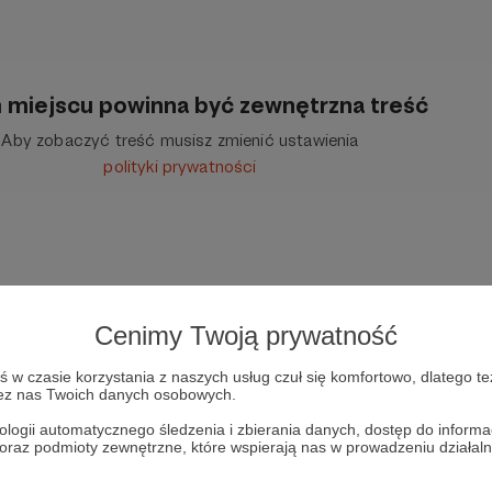
 miejscu powinna być zewnętrzna treść
Aby zobaczyć treść musisz zmienić ustawienia
polityki prywatności
Cenimy Twoją prywatność
w czasie korzystania z naszych usług czuł się komfortowo, dlatego te
zez nas Twoich danych osobowych.
ologii automatycznego śledzenia i zbierania danych, dostęp do inform
 oraz podmioty zewnętrzne, które wspierają nas w prowadzeniu dział
 Budzisz
Marek Stefan
Albert Świdziński
Wideo
Indie
Stra