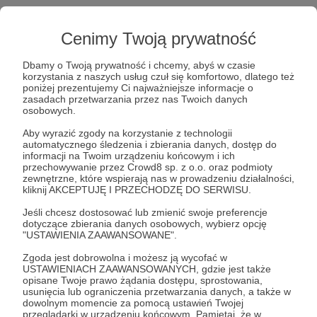
Cenimy Twoją prywatność
Dbamy o Twoją prywatność i chcemy, abyś w czasie
korzystania z naszych usług czuł się komfortowo, dlatego też
Post dostępny tylko dla Patronów
poniżej prezentujemy Ci najważniejsze informacje o
zasadach przetwarzania przez nas Twoich danych
osobowych.
Aby zobaczyć ten materiał musisz być zalogowany
Aby wyrazić zgody na korzystanie z technologii
automatycznego śledzenia i zbierania danych, dostęp do
Zostań Patronem
informacji na Twoim urządzeniu końcowym i ich
przechowywanie przez Crowd8 sp. z o.o. oraz podmioty
zewnętrzne, które wspierają nas w prowadzeniu działalności,
Zaloguj się
kliknij AKCEPTUJĘ I PRZECHODZĘ DO SERWISU.
Jeśli chcesz dostosować lub zmienić swoje preferencje
dotyczące zbierania danych osobowych, wybierz opcję
Marek Budzisz
Niemcy
S&F Hero
NATO
"USTAWIENIA ZAAWANSOWANE".
Zgoda jest dobrowolna i możesz ją wycofać w
USTAWIENIACH ZAAWANSOWANYCH, gdzie jest także
Udostępnij
opisane Twoje prawo żądania dostępu, sprostowania,
usunięcia lub ograniczenia przetwarzania danych, a także w
dowolnym momencie za pomocą ustawień Twojej
przeglądarki w urządzeniu końcowym. Pamiętaj, że w