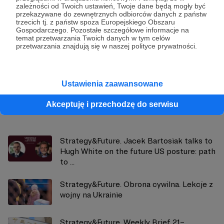
zależności od Twoich ustawień, Twoje dane będą mogły być
przekazywane do zewnętrznych odbiorców danych z państw
trzecich tj. z państw spoza Europejskiego Obszaru
Gospodarczego. Pozostałe szczegółowe informacje na
Strategy&Future
temat przetwarzania Twoich danych w tym celów
przetwarzania znajdują się w naszej polityce prywatności.
Zobacz profil autora
Ustawienia zaawansowane
Akceptuję i przechodzę do serwisu
Zobacz również
Strategy&Future. Jacek Bartosiak talks to
Hugh White on the future US posture: path
to ...
Strategy&Future. Obrona cywilna. Lekcje z
wojny na Ukrainie
Strategy&Future. Weekly Brief 21–