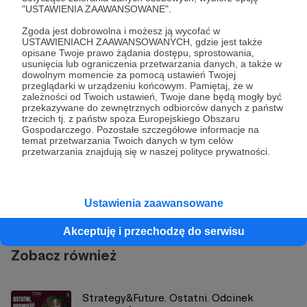
"USTAWIENIA ZAAWANSOWANE".
Albert Świdziński
Strategy&Future
Zgoda jest dobrowolna i możesz ją wycofać w
USTAWIENIACH ZAAWANSOWANYCH, gdzie jest także
opisane Twoje prawo żądania dostępu, sprostowania,
Udostępnij
usunięcia lub ograniczenia przetwarzania danych, a także w
dowolnym momencie za pomocą ustawień Twojej
przeglądarki w urządzeniu końcowym. Pamiętaj, że w
zależności od Twoich ustawień, Twoje dane będą mogły być
przekazywane do zewnętrznych odbiorców danych z państw
trzecich tj. z państw spoza Europejskiego Obszaru
Gospodarczego. Pozostałe szczegółowe informacje na
temat przetwarzania Twoich danych w tym celów
przetwarzania znajdują się w naszej polityce prywatności.
Strategy&Future
Zobacz profil autora
Ustawienia zaawansowane
Akceptuję i przechodzę do serwisu
Zobacz również
Strategy&Future. Ostatni. Odcinek