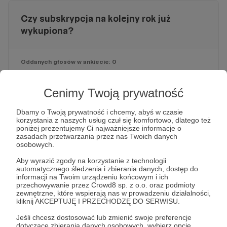
Czy subskrypcja na kolejny rok już
wykupiona?
Oddanych głosów w ankiecie: 0
Tak
0 głosów
Cenimy Twoją prywatność
Oczywiście, że tak
0 głosów
Dbamy o Twoją prywatność i chcemy, abyś w czasie
korzystania z naszych usług czuł się komfortowo, dlatego też
poniżej prezentujemy Ci najważniejsze informacje o
Jeszcze się zastanawiam 🤔
zasadach przetwarzania przez nas Twoich danych
0 głosów
osobowych.
Aby wyrazić zgody na korzystanie z technologii
automatycznego śledzenia i zbierania danych, dostęp do
informacji na Twoim urządzeniu końcowym i ich
przechowywanie przez Crowd8 sp. z o.o. oraz podmioty
zewnętrzne, które wspierają nas w prowadzeniu działalności,
kliknij AKCEPTUJĘ I PRZECHODZĘ DO SERWISU.
Jeśli chcesz dostosować lub zmienić swoje preferencje
dotyczące zbierania danych osobowych, wybierz opcję
Jacek Bartosiak
Marek Budzisz
Marek Stefan