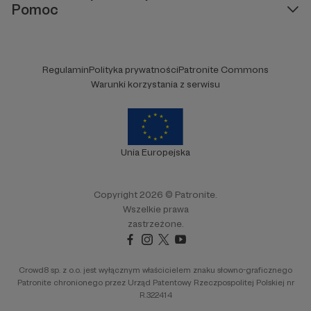
Pomoc
Regulamin
Polityka prywatności
Patronite Commons
Warunki korzystania z serwisu
Unia Europejska
Copyright 2026 © Patronite.
Wszelkie prawa
zastrzeżone.
Crowd8 sp. z o.o. jest wyłącznym właścicielem znaku słowno-graficznego
Patronite chronionego przez Urząd Patentowy Rzeczpospolitej Polskiej nr
R.322414