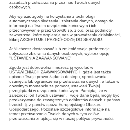
zasadach przetwarzania przez nas Twoich danych
W perspektywie pokażemy niewielkie
osobowych.
fragmenty wykonywanych scen. W
Aby wyrazić zgody na korzystanie z technologii
najbliższych postach zaprezentujemy także
automatycznego śledzenia i zbierania danych, dostęp do
informacji na Twoim urządzeniu końcowym i ich
wybrane fragmenty tekstu.
przechowywanie przez Crowd8 sp. z o.o. oraz podmioty
zewnętrzne, które wspierają nas w prowadzeniu działalności,
kliknij AKCEPTUJĘ I PRZECHODZĘ DO SERWISU.
Próbujemy gościnnie w salach Domu
Narodowego w Cieszynie i Świetlicy Krytyki
Jeśli chcesz dostosować lub zmienić swoje preferencje
dotyczące zbierania danych osobowych, wybierz opcję
Politycznej w czasie gdy instytucje te w
"USTAWIENIA ZAAWANSOWANE".
udostępnionych nam salach, nie prowadzą
Zgoda jest dobrowolna i możesz ją wycofać w
swojej działalności. Zdarza się także, że pewne
USTAWIENIACH ZAAWANSOWANYCH, gdzie jest także
opisane Twoje prawo żądania dostępu, sprostowania,
elementy przygotowań mają miejsce w
usunięcia lub ograniczenia przetwarzania danych, a także w
dowolnym momencie za pomocą ustawień Twojej
terenie otwartym np. w górach.
przeglądarki w urządzeniu końcowym. Pamiętaj, że w
zależności od Twoich ustawień, Twoje dane będą mogły być
przekazywane do zewnętrznych odbiorców danych z państw
trzecich tj. z państw spoza Europejskiego Obszaru
Gospodarczego. Pozostałe szczegółowe informacje na
fot. B.S podczas przerwy obiadowej w
temat przetwarzania Twoich danych w tym celów
przetwarzania znajdują się w naszej polityce prywatności.
próbach.