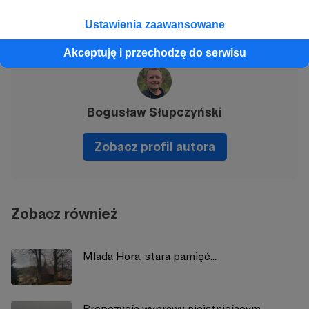
Udostępnij
Ustawienia zaawansowane
Akceptuję i przechodzę do serwisu
Bogusław Słupczyński
Zobacz profil autora
Zobacz również
Mlada Hora, stara pamięć...
Propozycja wyprawy nieistniejacym