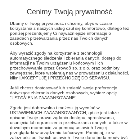
Cenimy Twoją prywatność
Dbamy o Twoją prywatność i chcemy, abyś w czasie
korzystania z naszych usług czuł się komfortowo, dlatego też
Post dostępny tylko dla Patronów
poniżej prezentujemy Ci najważniejsze informacje o
zasadach przetwarzania przez nas Twoich danych
Aby zobaczyć ten materiał musisz być zalogowany
osobowych.
Aby wyrazić zgody na korzystanie z technologii
automatycznego śledzenia i zbierania danych, dostęp do
Zostań Patronem
informacji na Twoim urządzeniu końcowym i ich
przechowywanie przez Crowd8 sp. z o.o. oraz podmioty
zewnętrzne, które wspierają nas w prowadzeniu działalności,
Zaloguj się
kliknij AKCEPTUJĘ I PRZECHODZĘ DO SERWISU.
Jeśli chcesz dostosować lub zmienić swoje preferencje
dotyczące zbierania danych osobowych, wybierz opcję
Jacek Bartosiak
Grand Strategy
Military action
Sweden
"USTAWIENIA ZAAWANSOWANE".
Zgoda jest dobrowolna i możesz ją wycofać w
Udostępnij
USTAWIENIACH ZAAWANSOWANYCH, gdzie jest także
opisane Twoje prawo żądania dostępu, sprostowania,
usunięcia lub ograniczenia przetwarzania danych, a także w
dowolnym momencie za pomocą ustawień Twojej
przeglądarki w urządzeniu końcowym. Pamiętaj, że w
zależności od Twoich ustawień, Twoje dane będą mogły być