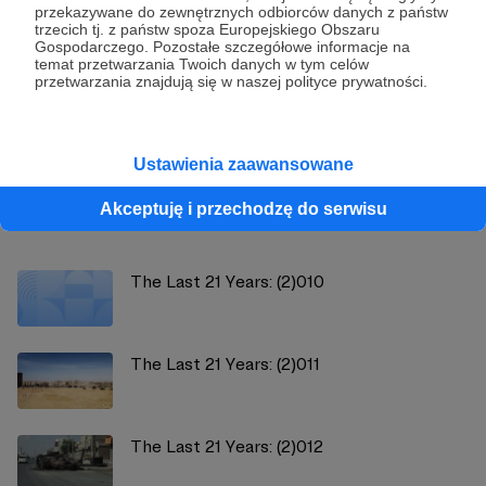
przekazywane do zewnętrznych odbiorców danych z państw
trzecich tj. z państw spoza Europejskiego Obszaru
Gospodarczego. Pozostałe szczegółowe informacje na
Strategy&Future
temat przetwarzania Twoich danych w tym celów
przetwarzania znajdują się w naszej polityce prywatności.
Zobacz profil autora
Ustawienia zaawansowane
Akceptuję i przechodzę do serwisu
Zobacz również
The Last 21 Years: (2)010
The Last 21 Years: (2)011
The Last 21 Years: (2)012