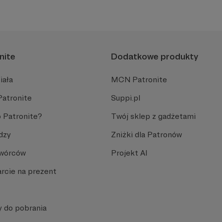
nite
Dodatkowe produkty
iała
MCN Patronite
Patronite
Suppi.pl
 Patronite?
Twój sklep z gadżetami
dzy
Zniżki dla Patronów
Twórców
Projekt AI
rcie na prezent
y do pobrania