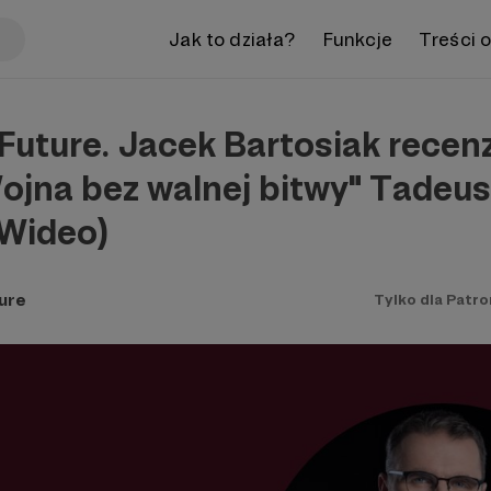
Jak to działa?
Funkcje
Treści 
uture. Jacek Bartosiak recen
ojna bez walnej bitwy" Tadeu
(Wideo)
ure
Tylko dla Patr