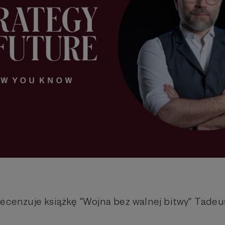
recenzuje książkę "Wojna bez walnej bitwy" Tadeu