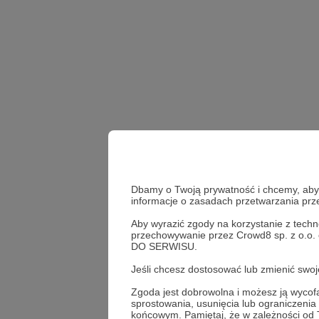
Dbamy o Twoją prywatność i chcemy, abyś 
informacje o zasadach przetwarzania pr
Aby wyrazić zgody na korzystanie z techn
przechowywanie przez Crowd8 sp. z o.o.
DO SERWISU.
Jacek Bartosiak
Rece
Jeśli chcesz dostosować lub zmienić sw
Zgoda jest dobrowolna i możesz ją wyc
sprostowania, usunięcia lub ograniczeni
Udostępnij
końcowym. Pamiętaj, że w zależności od