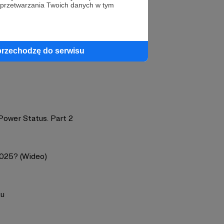
 przetwarzania Twoich danych w tym
profil autora
przechodzę do serwisu
Power Status. Part 2
2025? (Wideo)
ku