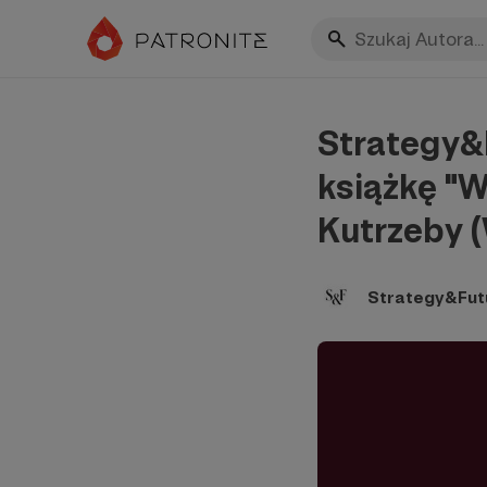
Strategy&F
książkę "W
Kutrzeby 
Strategy&Fut