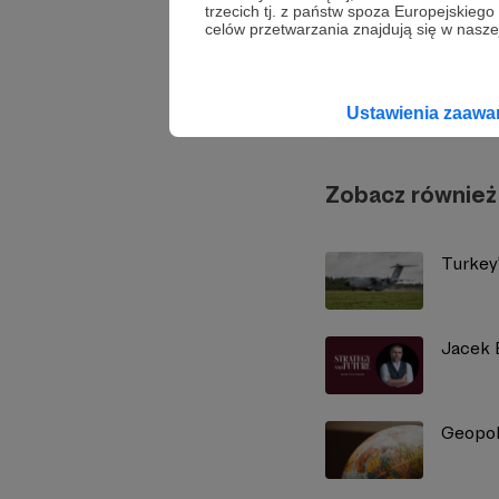
trzecich tj. z państw spoza Europejskie
celów przetwarzania znajdują się w naszej
Strate
Ustawienia zaaw
Zobacz również
Turkey’
Jacek B
Geopol