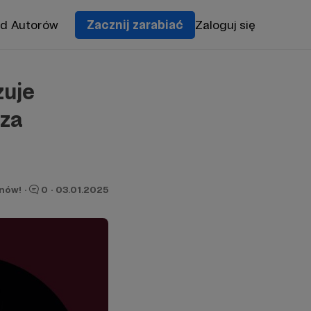
od Autorów
Zacznij zarabiać
Zaloguj się
zuje
sza
onów!
·
0
·
03.01.2025