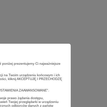
ż poniżej prezentujemy Ci najważniejsze
acji na Twoim urządzeniu końcowym i ich
alności, kliknij AKCEPTUJĘ I PRZECHODZĘ
cję "USTAWIENIA ZAAWANSOWANE".
oje prawo żądania dostępu,
wień Twojej przeglądarki w urządzeniu
trznych odbiorców danych z państw