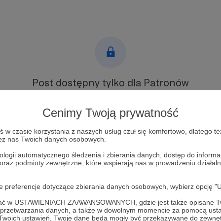
Post dostępny tylko dla Patronów
Aby zobaczyć ten materiał musisz być zalogowany
Cenimy Twoją prywatność
Zostań Patronem
w czasie korzystania z naszych usług czuł się komfortowo, dlatego te
zez nas Twoich danych osobowych.
Zaloguj się
ologii automatycznego śledzenia i zbierania danych, dostęp do inform
 oraz podmioty zewnętrzne, które wspierają nas w prowadzeniu dział
nzja
Książki
Polska
Historia
oje preferencje dotyczące zbierania danych osobowych, wybierz op
ofać w USTAWIENIACH ZAAWANSOWANYCH, gdzie jest także opisane Tw
a przetwarzania danych, a także w dowolnym momencie za pomocą usta
 Twoich ustawień, Twoje dane będą mogły być przekazywane do zewnę