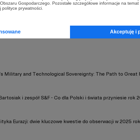
go Obszaru Gospodarczego. Pozostałe szczegółowe informacje na temat
 polityce prywatności.
gy&Future
Zobacz 
ansowane
Akceptuję i 
s Military and Technological Sovereignty: The Path to Great 
artosiak i zespół S&F - Co dla Polski i świata przyniesie rok 
ityka Eurazji: dwie kluczowe kwestie do obserwacji w 2025 ro