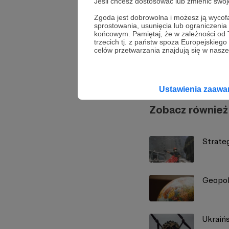
Jeśli chcesz dostosować lub zmienić sw
Udostępnij
Zgoda jest dobrowolna i możesz ją wyc
sprostowania, usunięcia lub ograniczeni
końcowym. Pamiętaj, że w zależności od
trzecich tj. z państw spoza Europejskie
celów przetwarzania znajdują się w naszej
Strate
Ustawienia zaaw
Zobacz również
Strate
Geopol
Ukraiń