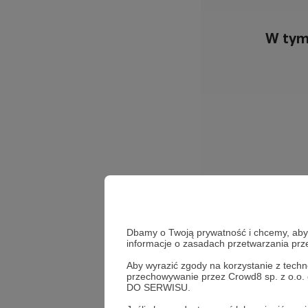
W tym
Dbamy o Twoją prywatność i chcemy, abyś 
informacje o zasadach przetwarzania pr
Jacek Bartosiak
Alber
Aby wyrazić zgody na korzystanie z techn
przechowywanie przez Crowd8 sp. z o.o.
Polska
DO SERWISU.