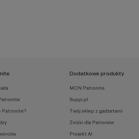
nite
Dodatkowe produkty
iała
MCN Patronite
Patronite
Suppi.pl
 Patronite?
Twój sklep z gadżetami
dzy
Zniżki dla Patronów
Twórców
Projekt AI