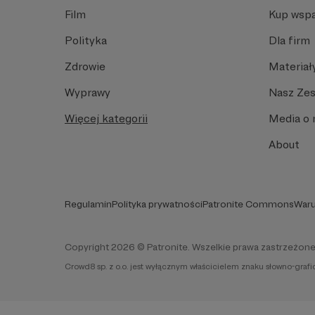
Film
Kup wspa
Polityka
Dla firm
Zdrowie
Materiał
Wyprawy
Nasz Ze
Więcej kategorii
Media o 
About
Regulamin
Polityka prywatności
Patronite Commons
Waru
Copyright 2026 © Patronite. Wszelkie prawa zastrzeżone
Crowd8 sp. z o.o. jest wyłącznym właścicielem znaku słowno-graf