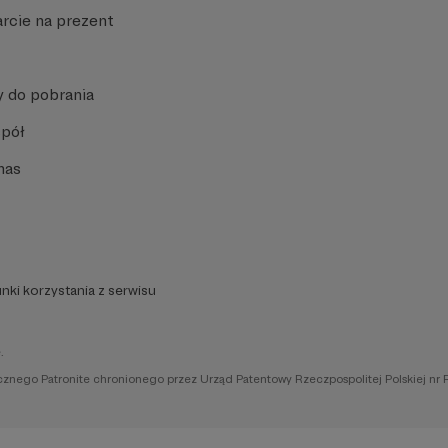
rcie na prezent
y do pobrania
spół
nas
nki korzystania z serwisu
.
icznego Patronite chronionego przez Urząd Patentowy Rzeczpospolitej Polskiej nr 