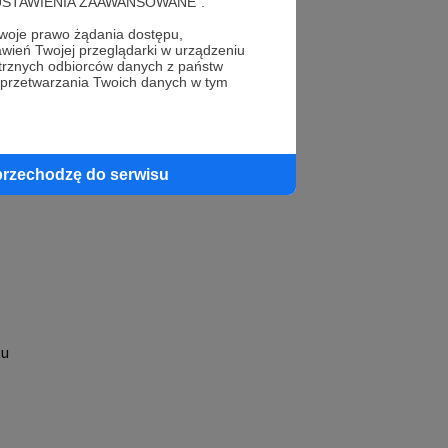
cję "USTAWIENIA ZAAWANSOWANE".
oje prawo żądania dostępu,
wień Twojej przeglądarki w urządzeniu
trznych odbiorców danych z państw
 przetwarzania Twoich danych w tym
profil autora
przechodzę do serwisu
ku