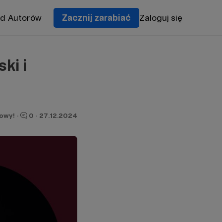
od Autorów
Zacznij zarabiać
Zaloguj się
ki i
owy!
·
0
·
27.12.2024