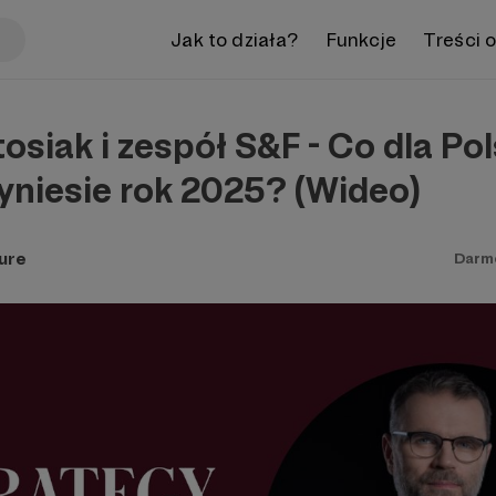
Jak to działa?
Funkcje
Treści 
osiak i zespół S&F - Co dla Pols
yniesie rok 2025? (Wideo)
ure
Darm