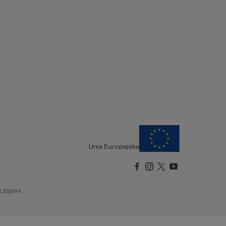
Unia Europejska
R.322414