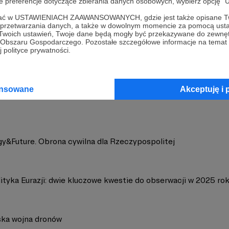
oje preferencje dotyczące zbierania danych osobowych, wybierz op
ofać w USTAWIENIACH ZAAWANSOWANYCH, gdzie jest także opisane Tw
a przetwarzania danych, a także w dowolnym momencie za pomocą usta
 Twoich ustawień, Twoje dane będą mogły być przekazywane do zewnę
go Obszaru Gospodarczego. Pozostałe szczegółowe informacje na temat
 polityce prywatności.
gy&Future
Zobacz 
ansowane
Akceptuję i 
gy&Future. Obrona cywilna dla Rzeczypospolitej
ityka Eurazji: dwie kluczowe kwestie do obserwacji w 2025 ro
ska wojna dronów