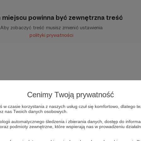
 miejscu powinna być zewnętrzna treść
Aby zobaczyć treść musisz zmienić ustawienia
polityki prywatności
Cenimy Twoją prywatność
w czasie korzystania z naszych usług czuł się komfortowo, dlatego te
zez nas Twoich danych osobowych.
t Świdziński
Marek Budzisz
Marek Stefan
Wideo
Strategy&Futur
ologii automatycznego śledzenia i zbierania danych, dostęp do inform
 oraz podmioty zewnętrzne, które wspierają nas w prowadzeniu dział