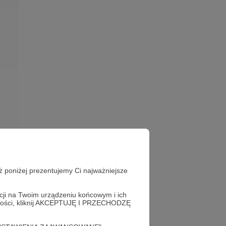
ż poniżej prezentujemy Ci najważniejsze
e
Wielka strategia
acji na Twoim urządzeniu końcowym i ich
alności, kliknij AKCEPTUJĘ I PRZECHODZĘ