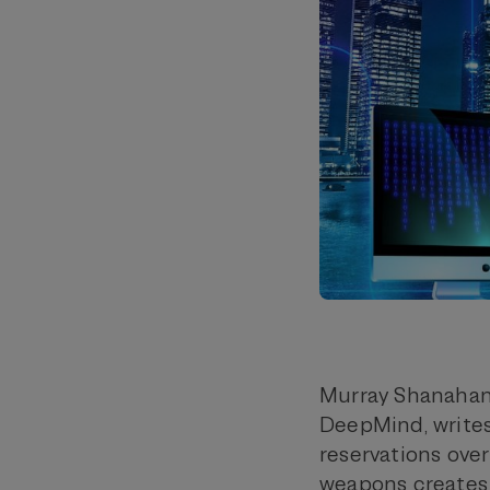
Murray Shanahan,
DeepMind, write
reservations ove
weapons creates