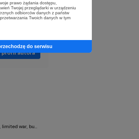
oje prawo żądania dostępu,
wień Twojej przeglądarki w urządzeniu
trznych odbiorców danych z państw
 przetwarzania Twoich danych w tym
przechodzę do serwisu
profil autora
limited war, bu...