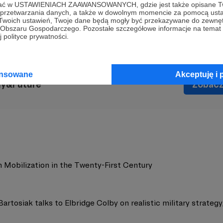
ofać w USTAWIENIACH ZAAWANSOWANYCH, gdzie jest także opisane Tw
a przetwarzania danych, a także w dowolnym momencie za pomocą usta
 Twoich ustawień, Twoje dane będą mogły być przekazywane do zewnę
go Obszaru Gospodarczego. Pozostałe szczegółowe informacje na temat
 polityce prywatności.
ansowane
Akceptuję i 
gy&Future
Zobacz 
n Mobilization in the Twenty-First Century
artosiak talks to Elbridge Colby on realistic military strategy, 