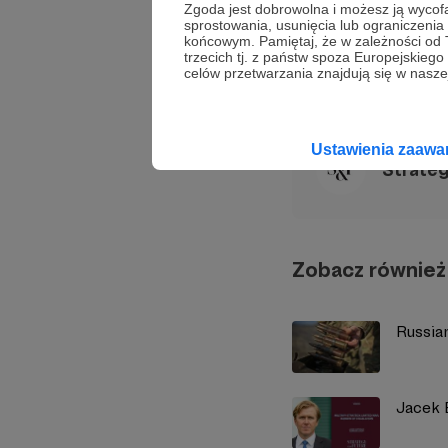
Zgoda jest dobrowolna i możesz ją wyc
Ridvan Bari Urcosta
sprostowania, usunięcia lub ograniczeni
końcowym. Pamiętaj, że w zależności od
trzecich tj. z państw spoza Europejskie
celów przetwarzania znajdują się w naszej
Udostępnij
Ustawienia zaaw
Strate
Zobacz również
Russia
Jacek B