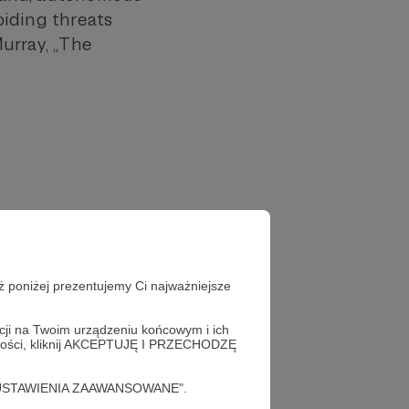
oiding threats
urray, „The
ż poniżej prezentujemy Ci najważniejsze
acji na Twoim urządzeniu końcowym i ich
alności, kliknij AKCEPTUJĘ I PRZECHODZĘ
cję "USTAWIENIA ZAAWANSOWANE".