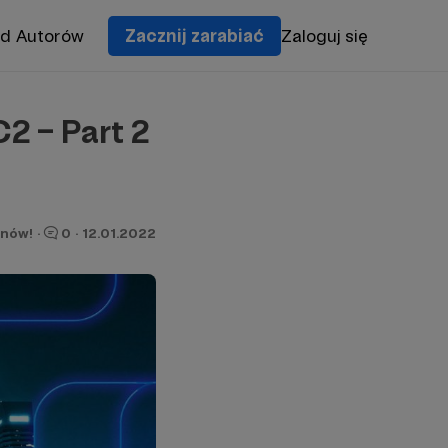
od Autorów
Zacznij zarabiać
Zaloguj się
2 – Part 2
onów!
·
0
·
12.01.2022