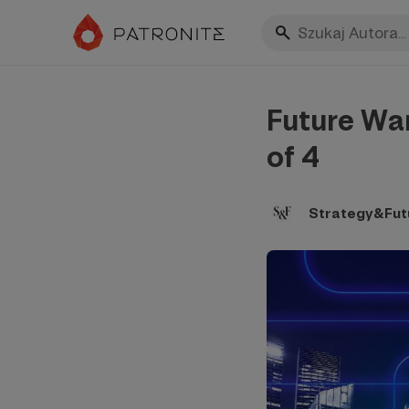
Future War
of 4
Strategy&Fut