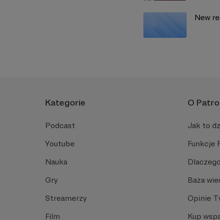
New re
Kategorie
O Patro
Podcast
Jak to dz
Youtube
Funkcje 
Nauka
Dlaczego
Gry
Baza wie
Streamerzy
Opinie 
Film
Kup wspa