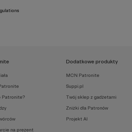
gulations
nite
Dodatkowe produkty
iała
MCN Patronite
Patronite
Suppi.pl
 Patronite?
Twój sklep z gadżetami
dzy
Zniżki dla Patronów
Twórców
Projekt AI
rcie na prezent