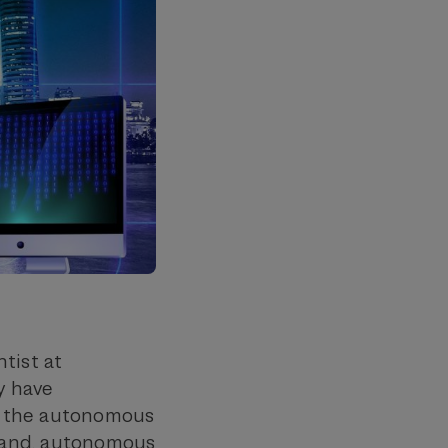
tist at
y have
of the autonomous
hand, autonomous