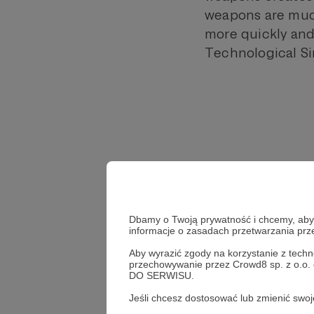
weapons are much
more quickly and
Technological Sin
Dbamy o Twoją prywatność i chcemy, abyś 
informacje o zasadach przetwarzania pr
Aby wyrazić zgody na korzystanie z techn
przechowywanie przez Crowd8 sp. z o.o.
DO SERWISU.
Jeśli chcesz dostosować lub zmienić sw