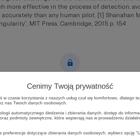
 more effective in the process of detection, av
 accurately than any human pilot. [1] Shanahan M
gularity”, MIT Press, Cambridge, 2015 p. 154
Post dostępny tylko dla Patronów
Cenimy Twoją prywatność
Aby zobaczyć ten materiał musisz być zalogowany
w czasie korzystania z naszych usług czuł się komfortowo, dlatego te
zez nas Twoich danych osobowych.
Zostań Patronem
ologii automatycznego śledzenia i zbierania danych, dostęp do inform
 oraz podmioty zewnętrzne, które wspierają nas w prowadzeniu dział
Zaloguj się
oje preferencje dotyczące zbierania danych osobowych, wybierz op