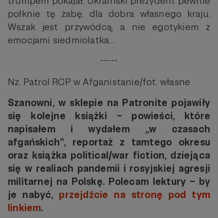
trumpem pokajał. Ukraiński prezydent pewnie
połknie tę żabę, dla dobra własnego kraju.
Wszak jest przywódcą, a nie egotykiem z
emocjami siedmiolatka…
-----
Nz. Patrol RCP w Afganistanie/fot. własne
Szanowni, w
sklepie na Patronite pojawiły
się kolejne książki – powieści, które
napisałem i wydałem „w czasach
afgańskich”, reportaż z tamtego okresu
oraz książka political/war fiction, dziejąca
się w realiach pandemii i rosyjskiej agresji
militarnej na Polskę. Polecam lektury – by
je nabyć,
przejdźcie na stronę pod tym
linkiem
.