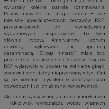
Wiedzieli też nasi i dlatego na „ajdisztrase”
wyruszały kolejne patrole rozminowania.
Polacy niewiele tu mogli zrobić – nie
mieliśmy specjalistycznych zestawów RCP,
przeznaczonych do wynajdywania
wybuchowych niespodzianek. To była
głównie robota Amerykanów, których
dowódcy wykazywali się ogromną
determinacją. „Droga śmierci” miała być
przejezdna, niezależnie od kosztów. Pojazdy
RCP wylatywały w powietrze, żołnierze ginęli,
zostawali ranni; istny, nieprzerwany młyn. „Oni
są jak sowieci”, myślałem o amerykańskich
dowódcach i tej ich żelaznej konsekwencji.
Ale to nie byli sowieci, bo armia amerykańska
– jakkolwiek wymagająca wobec własnych