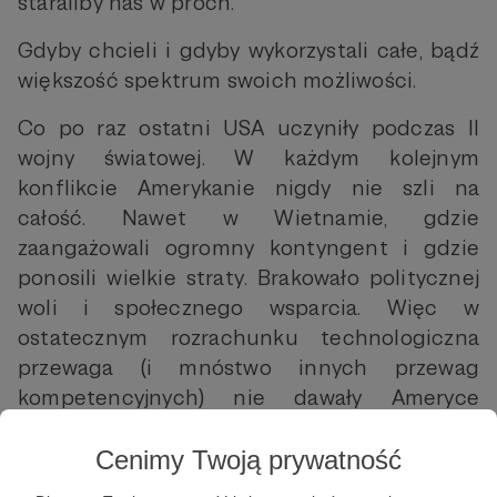
staraliby nas w proch.
Gdyby chcieli i gdyby wykorzystali całe, bądź
większość spektrum swoich możliwości.
Co po raz ostatni USA uczyniły podczas II
wojny światowej. W każdym kolejnym
konflikcie Amerykanie nigdy nie szli na
całość. Nawet w Wietnamie, gdzie
zaangażowali ogromny kontyngent i gdzie
ponosili wielkie straty. Brakowało politycznej
woli i społecznego wsparcia. Więc w
ostatecznym rozrachunku technologiczna
przewaga (i mnóstwo innych przewag
kompetencyjnych) nie dawały Ameryce
zwycięstwa. Walcząc jedną ręką (nawet jeśli
tej dłoni używano bez pardonu), Stany w
Cenimy Twoją prywatność
najlepszym razie remisowały (jak w Korei).