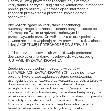
Dbamy o Twoją prywatność i chcemy, abyś w czasie
korzystania z naszych usług czuł się komfortowo, dlatego też
A swoją ostatnią wojnę – w Afganistanie – po
poniżej prezentujemy Ci najważniejsze informacje o
zasadach przetwarzania przez nas Twoich danych
prostu przegrały.
osobowych.
Aby wyrazić zgody na korzystanie z technologii
O czym wspominam w kontekście niesławnej
automatycznego śledzenia i zbierania danych, dostęp do
awantury w Białym Domu. W pewnym
informacji na Twoim urządzeniu końcowym i ich
przechowywanie przez Crowd8 sp. z o.o. oraz podmioty
momencie trump zarzucił Zełenskiemu, że
zewnętrzne, które wspierają nas w prowadzeniu działalności,
kliknij AKCEPTUJĘ I PRZECHODZĘ DO SERWISU.
ten przegrywa wojnę (więc nie powinien
podskakiwać). Naprawdę? Ukraina od trzech
Jeśli chcesz dostosować lub zmienić swoje preferencje
dotyczące zbierania danych osobowych, wybierz opcję
lat toczy pełnoskalowy konflikt z silniejszym
"USTAWIENIA ZAAWANSOWANE".
przeciwnikiem. Ani rosja, ani Ukraina nie są
Zgoda jest dobrowolna i możesz ją wycofać w
technologicznymi mocarstwami, co nie
USTAWIENIACH ZAAWANSOWANYCH, gdzie jest także
opisane Twoje prawo żądania dostępu, sprostowania,
zmienia faktu, że biją się ze sobą regularne
usunięcia lub ograniczenia przetwarzania danych, a także w
dowolnym momencie za pomocą ustawień Twojej
armie, wyposażone w ogromny arsenał
przeglądarki w urządzeniu końcowym. Pamiętaj, że w
środków. W asymetrycznej, na niekorzyść
zależności od Twoich ustawień, Twoje dane będą mogły być
przekazywane do zewnętrznych odbiorców danych z państw
Ukrainy, relacji.
trzecich tj. z państw spoza Europejskiego Obszaru
Gospodarczego. Pozostałe szczegółowe informacje na
temat przetwarzania Twoich danych w tym celów
A mimo to rosjanie Ukrainy nie pokonali i nie