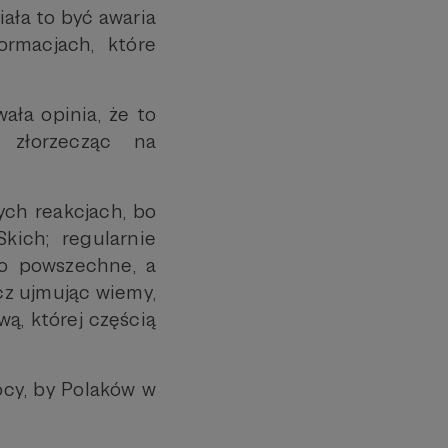
ała to być awaria
ormacjach, które
ła opinia, że to
, złorzecząc na
ych reakcjach, bo
kich; regularnie
no powszechne, a
ecz ujmując wiemy,
ą, której częścią
ocy, by Polaków w