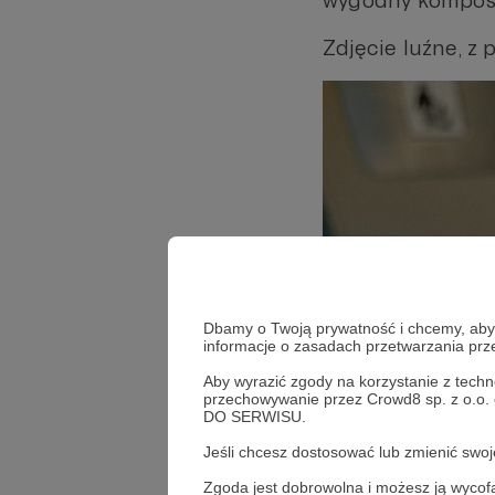
wygodny komposto
Zdjęcie luźne, z p
Dbamy o Twoją prywatność i chcemy, abyś 
informacje o zasadach przetwarzania pr
Aby wyrazić zgody na korzystanie z techn
przechowywanie przez Crowd8 sp. z o.o.
DO SERWISU.
Jeśli chcesz dostosować lub zmienić sw
Zgoda jest dobrowolna i możesz ją wyc