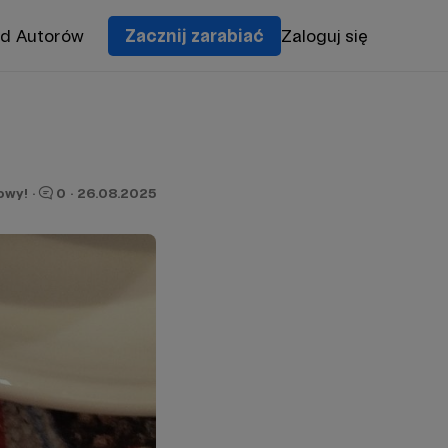
od Autorów
Zacznij zarabiać
Zaloguj się
owy!
·
0
·
26.08.2025