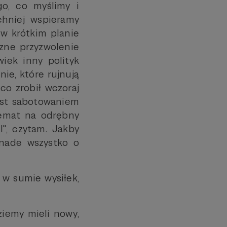
go, co myślimy i
chniej wspieramy
 w krótkim planie
zne przyzwolenie
wiek inny polityk
inie, które rujnują
 co zrobił wczoraj
jest sabotowaniem
temat na odrębny
l", czytam. Jakby
 nade wszystko o
 w sumie wysiłek,
ziemy mieli nowy,