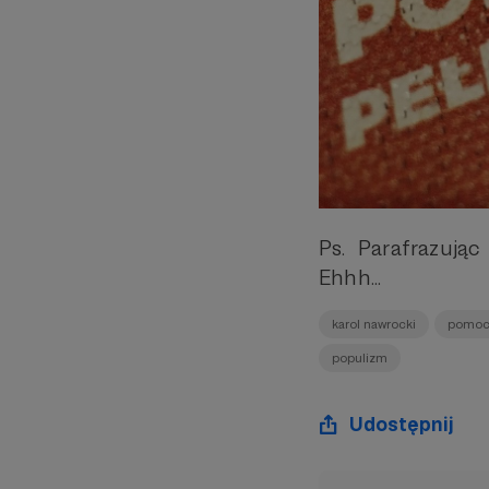
Ps. Parafrazują
Ehhh...
karol nawrocki
pomoc 
populizm
Udostępnij