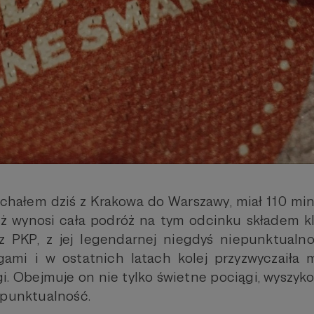
echałem dziś z Krakowa do Warszawy, miał 110 min
iż wynosi cała podróż na tym odcinku składem kl
z PKP, z jej legendarnej niegdyś niepunktualno
gami i w ostatnich latach kolej przyzwyczaiła
i. Obejmuje on nie tylko świetne pociągi, wyszyk
 punktualność.