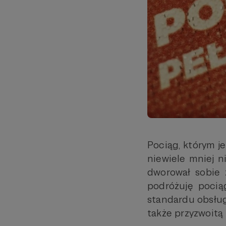
Pociąg, którym j
niewiele mniej n
dworował sobie 
podróżuję pocią
standardu obsług
także przyzwoitą