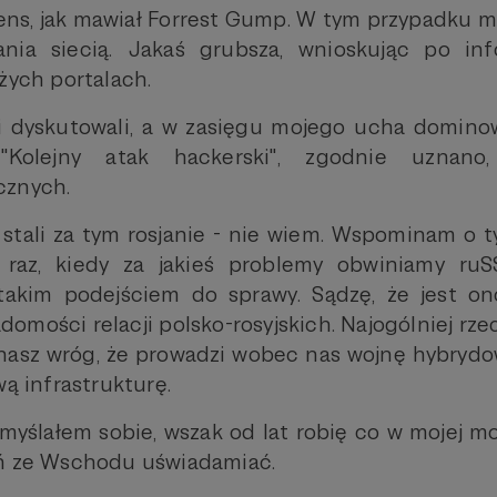
ens, jak mawiał Forrest Gump. W tym przypadku mi
nia siecią. Jakaś grubsza, wnioskując po inf
żych portalach.
 dyskutowali, a w zasięgu mojego ucha dominowa
"Kolejny atak hackerski", zgodnie uznano
cznych.
 stali za tym rosjanie - nie wiem. Wspominam o t
 raz, kiedy za jakieś problemy obwiniamy ruSS
takim podejściem do sprawy. Sądzę, że jest o
adomości relacji polsko-rosyjskich. Najogólniej rz
nasz wróg, że prowadzi wobec nas wojnę hybrydow
wą infrastrukturę.
omyślałem sobie, wszak od lat robię co w mojej m
eń ze Wschodu uświadamiać.