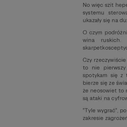
No więc szit hep
systemu sterowa
ukazały się na du
O czym podróżni
wina ruskich. 
skarpetkoscepty
Czy rzeczywiście
to nie pierwszy
spotykam się z 
bierze się ze świ
że neosowiet to 
są ataki na cyfro
"Tyle wygrać", p
zakresie zagroż