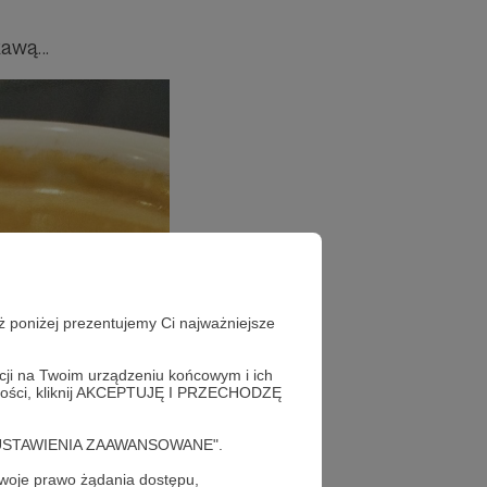
awą...
ż poniżej prezentujemy Ci najważniejsze
acji na Twoim urządzeniu końcowym i ich
alności, kliknij AKCEPTUJĘ I PRZECHODZĘ
cję "USTAWIENIA ZAAWANSOWANE".
oje prawo żądania dostępu,