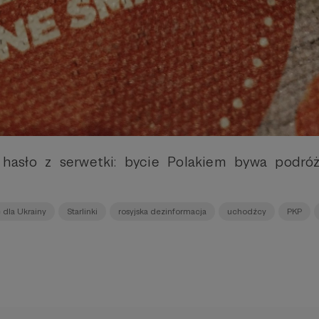
c hasło z serwetki: bycie Polakiem bywa podró
dla Ukrainy
Starlinki
rosyjska dezinformacja
uchodźcy
PKP