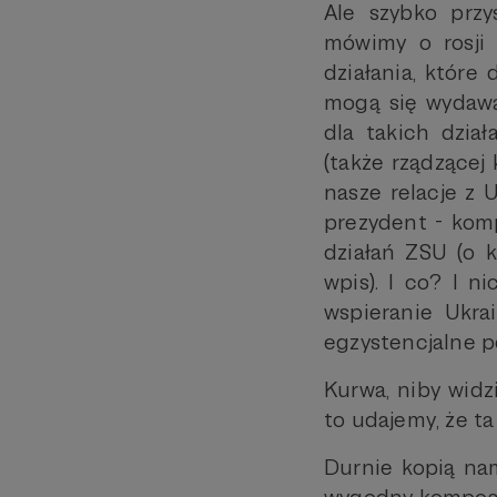
Ale szybko przy
mówimy o rosji 
działania, które
mogą się wydawa
dla takich dział
(także rządzącej k
nasze relacje z U
prezydent - komp
działań ZSU (o 
wpis). I co? I n
wspieranie Ukra
egzystencjalne p
Kurwa, niby widz
to udajemy, że t
Durnie kopią nam