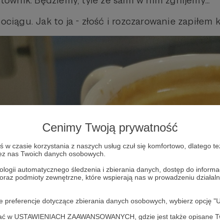
wnik. Będziemy, tyle że sami w nim zgnijemy...
ociągu. Jak to ja - złość i rozczarowanie zapiłem k
Cenimy Twoją prywatność
w czasie korzystania z naszych usług czuł się komfortowo, dlatego te
zez nas Twoich danych osobowych.
ologii automatycznego śledzenia i zbierania danych, dostęp do inform
 oraz podmioty zewnętrzne, które wspierają nas w prowadzeniu dział
oje preferencje dotyczące zbierania danych osobowych, wybierz op
ofać w USTAWIENIACH ZAAWANSOWANYCH, gdzie jest także opisane Tw