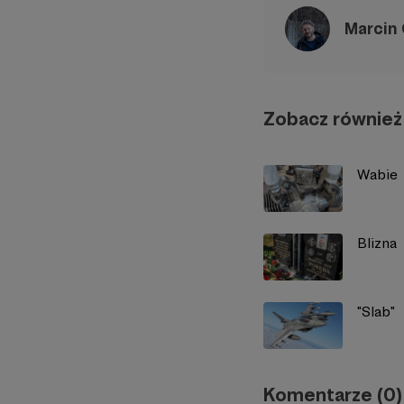
Marcin
Zobacz również
Wabie
Blizna
"Slab"
Komentarze (0)