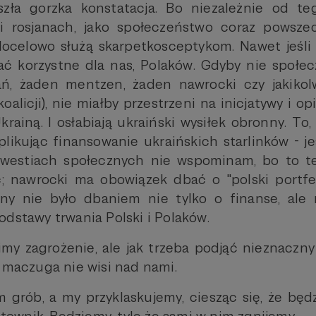
szła gorzka konstatacja. Bo niezależnie od te
i rosjanach, jako społeczeństwo coraz powsze
 docelowo służą skarpetkosceptykom. Nawet jeśli
ć korzystne dla nas, Polaków. Gdyby nie społec
ań, żaden mentzen, żaden nawrocki czy jakikol
oalicji), nie miałby przestrzeni na inicjatywy i op
krainą. I osłabiają ukraiński wysiłek obronny. To,
likując finansowanie ukraińskich starlinków - 
kwestiach społecznych nie wspominam, bo to 
ic; nawrocki ma obowiązek dbać o "polski portfe
iny nie było dbaniem nie tylko o finanse, ale
odstawy trwania Polski i Polaków.
imy zagrożenie, ale jak trzeba podjąć nieznaczny
a maczuga nie wisi nad nami.
 grób, a my przyklaskujemy, ciesząc się, że będ