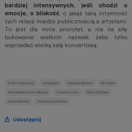
bardziej intensywnych, jeśli chodzi o
emocje, o bliskość
, o jakąś taką intymność
tych relacji między publicznością a artystami.
To jest dla mnie priorytet, a nie na siłę
bukowanie wielkich nazwisk, żeby tylko
wyprzedać wielką salę koncertową.
Piotr Turkiewicz
Jazztopad
Izabella Starzec
Wrocław
Narodowe Forum Muzyki
Charles Lloyd
Kahil El'Zabar
David Murray
Immanuel Wilkins
Udostępnij