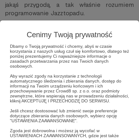
jakąś przygodą, a tak właśnie rozumiem
programowanie Jazztopadu.
Cenimy Twoją prywatność
Jaką przestrzeń wykorzystujesz na
Dbamy o Twoją prywatność i chcemy, abyś w czasie
miejsce spotkań pokoncertowych? Nadal
korzystania z naszych usług czuł się komfortowo, dlatego też
jest to Mleczarnia?
poniżej prezentujemy Ci najważniejsze informacje o
zasadach przetwarzania przez nas Twoich danych
osobowych.
Aby wyrazić zgody na korzystanie z technologii
automatycznego śledzenia i zbierania danych, dostęp do
– Tak. Tam
codziennie w trakcie festiwalu
informacji na Twoim urządzeniu końcowym i ich
odbywają się sesje improwizowane
, które
przechowywanie przez Crowd8 sp. z o.o. oraz podmioty
zewnętrzne, które wspierają nas w prowadzeniu działalności,
potrafią trwać do siódmej rano! Przychodzą
kliknij AKCEPTUJĘ I PRZECHODZĘ DO SERWISU.
ludzie, którym zależy na kontynuacji wieczoru,
Jeśli chcesz dostosować lub zmienić swoje preferencje
na spotkaniach z artystami, z którymi przy
dotyczące zbierania danych osobowych, wybierz opcję
"USTAWIENIA ZAAWANSOWANE".
stoliku można pogadać. Czasami jest 30 osób,
Zgoda jest dobrowolna i możesz ją wycofać w
innym raz bywa 150. To zależy, jaki jest dzień,
USTAWIENIACH ZAAWANSOWANYCH, gdzie jest także