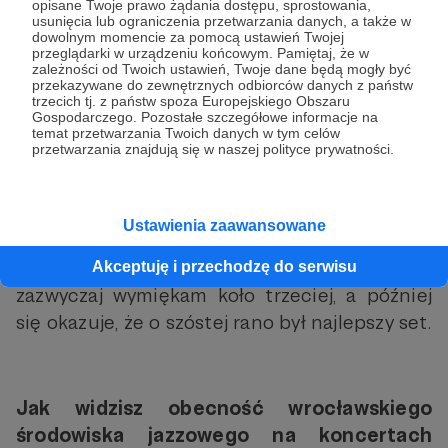
opisane Twoje prawo żądania dostępu, sprostowania,
jaka jest energia i tak dalej.
Podobną funkcję
usunięcia lub ograniczenia przetwarzania danych, a także w
pełnią koncerty w prywatnych
dowolnym momencie za pomocą ustawień Twojej
przeglądarki w urządzeniu końcowym. Pamiętaj, że w
mieszkaniach, które z powodzeniem
zależności od Twoich ustawień, Twoje dane będą mogły być
przekazywane do zewnętrznych odbiorców danych z państw
kontynuujemy od lat.
To też jest świetny
trzecich tj. z państw spoza Europejskiego Obszaru
moment na takie spotkania. Te koncerty
Gospodarczego. Pozostałe szczegółowe informacje na
temat przetwarzania Twoich danych w tym celów
cieszą się wielkim zainteresowaniem i
przetwarzania znajdują się w naszej polityce prywatności.
rozchodzą na pniu.
W Mleczarni pojawia się większość
Ustawienia zaawansowane
festiwalowych artystów, dzieją się
niesamowite rzeczy. Też tam jestem i
Akceptuję i przechodzę do serwisu
zazwyczaj wymiękam koło trzeciej, a później
się okazuje, że o szóstej rano był najlepszy set.
Jak widzisz obecność wrocławskiego
środowiska jazzowego na koncertach