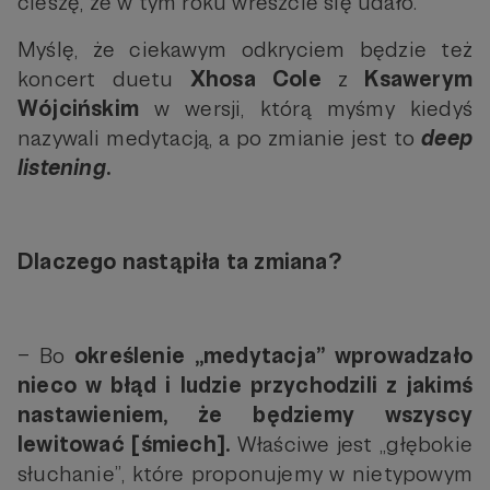
cieszę, że w tym roku wreszcie się udało.
Myślę, że ciekawym odkryciem będzie też
koncert duetu
Xhosa Cole
z
Ksawerym
Wójcińskim
w wersji, którą myśmy kiedyś
nazywali medytacją, a po zmianie jest to
deep
listening
.
Dlaczego nastąpiła ta zmiana?
– Bo
określenie „medytacja” wprowadzało
nieco w błąd i ludzie przychodzili z jakimś
nastawieniem, że będziemy wszyscy
lewitować [śmiech].
Właściwe jest „głębokie
słuchanie”, które proponujemy w nietypowym