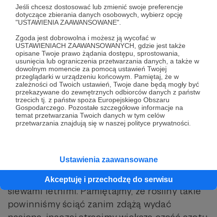
przetrwać zimę. W mojej opinii taką rolę
Jeśli chcesz dostosować lub zmienić swoje preferencje
najlepiej spełnia żyto ozime. Zimę w naszych
dotyczące zbierania danych osobowych, wybierz opcję
"USTAWIENIA ZAAWANSOWANE".
warunkach przetrwa również wyka kosmata.
Zgoda jest dobrowolna i możesz ją wycofać w
USTAWIENIACH ZAAWANSOWANYCH, gdzie jest także
Czasami jednak postępujemy inaczej –
opisane Twoje prawo żądania dostępu, sprostowania,
usunięcia lub ograniczenia przetwarzania danych, a także w
siejemy rośliny które mróz zabije, po to, aby
dowolnym momencie za pomocą ustawień Twojej
przeglądarki w urządzeniu końcowym. Pamiętaj, że w
nowy sezon wiosną zaczynać z „czystą”
zależności od Twoich ustawień, Twoje dane będą mogły być
grządką. W mojej opinii ten sposób jest mniej
przekazywane do zewnętrznych odbiorców danych z państw
trzecich tj. z państw spoza Europejskiego Obszaru
efektywny, ale również godny polecenia.
Gospodarczego. Pozostałe szczegółowe informacje na
temat przetwarzania Twoich danych w tym celów
przetwarzania znajdują się w naszej polityce prywatności.
Istnieją rośliny na zielony nawóz wschodzące
bardzo szybko i osiągające fazę kwitnienia w
kilka tygodni. Takie rośliny możemy wysiać w
Ustawienia zaawansowane
dowolnej porze roku poza zimą, na przykład w
przerwie między plonami wiosennymi a
Akceptuję i przechodzę do serwisu
siewami letnimi. Pamiętajmy, że rośliny takie
powinniśmy ściąć zanim zdążą wydać