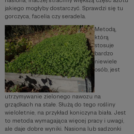
nasiona, inaczej stracimy większą część azotu
jakiego mogłyby dostarczyć. Sprawdzi się tu
gorczyca, facelia czy seradela.
Metodą,
którą
stosuje
bardzo
niewiele
osób, jest
utrzymywanie zielonego nawozu na
grządkach na stałe. Służą do tego rośliny
wieloletnie, na przykład koniczyna biała. Jest
to metoda wymagająca więcej pracy i uwagi,
ale daje dobre wyniki. Nasiona lub sadzonki