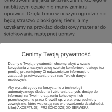
tylko zwolni się jakiś skrawek ziemi, którego w
najbliższym czasie nie mamy zamiaru
uprawiać. Dzięki temu w naszym ogrodzie nie
będą straszyć placki gołej ziemi, a my
uzyskamy na przykład dodatkowy materiał do
ściółkowania następnej uprawy.
Najczęściej stosowanym sposobem jest siew
roślin na zielony nawóz w formie poplonu, po
Cenimy Twoją prywatność
zakończeniu sezonu ogrodniczego. Zwykle
Dbamy o Twoją prywatność i chcemy, abyś w czasie
ma to miejsce późnym latem lub jesienią, a
korzystania z naszych usług czuł się komfortowo, dlatego też
zasiane rośliny pozostają na grządkach do
poniżej prezentujemy Ci najważniejsze informacje o
zasadach przetwarzania przez nas Twoich danych
wiosny. Jak już pisałem, stała obecność w
osobowych.
glebie żywych korzeni, nawet zimą pod
Aby wyrazić zgody na korzystanie z technologii
śniegiem, jest nie do przecenienia. Kluczem
automatycznego śledzenia i zbierania danych, dostęp do
informacji na Twoim urządzeniu końcowym i ich
do sukcesu jest, aby posiane rośliny zdążyły
przechowywanie przez Crowd8 sp. z o.o. oraz podmioty
zewnętrzne, które wspierają nas w prowadzeniu działalności,
się do mrozów rozwinąć na tyle, aby móc
kliknij AKCEPTUJĘ I PRZECHODZĘ DO SERWISU.