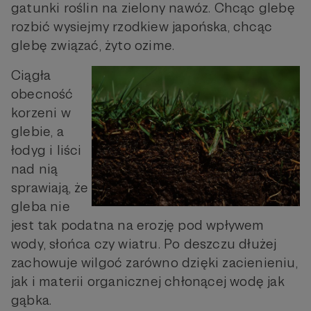
gatunki roślin na zielony nawóz. Chcąc glebę
rozbić wysiejmy rzodkiew japońska, chcąc
glebę związać, żyto ozime.
Ciągła
obecność
korzeni w
glebie, a
łodyg i liści
nad nią
sprawiają, że
gleba nie
jest tak podatna na erozję pod wpływem
wody, słońca czy wiatru. Po deszczu dłużej
zachowuje wilgoć zarówno dzięki zacienieniu,
jak i materii organicznej chłonącej wodę jak
gąbka.