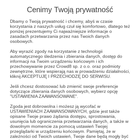
Cenimy Twoją prywatność
Dbamy o Twoją prywatność i chcemy, abyś w czasie
Post dostępny tylko dla Patronów
korzystania z naszych usług czuł się komfortowo, dlatego też
poniżej prezentujemy Ci najważniejsze informacje o
zasadach przetwarzania przez nas Twoich danych
Aby zobaczyć ten materiał musisz być zalogowany
osobowych.
Aby wyrazić zgody na korzystanie z technologii
Zostań Patronem
automatycznego śledzenia i zbierania danych, dostęp do
informacji na Twoim urządzeniu końcowym i ich
przechowywanie przez Crowd8 sp. z o.o. oraz podmioty
Zaloguj się
zewnętrzne, które wspierają nas w prowadzeniu działalności,
kliknij AKCEPTUJĘ I PRZECHODZĘ DO SERWISU.
Jeśli chcesz dostosować lub zmienić swoje preferencje
demokracja
fakty
polityka
dezinformacja
dotyczące zbierania danych osobowych, wybierz opcję
"USTAWIENIA ZAAWANSOWANE".
Zgoda jest dobrowolna i możesz ją wycofać w
Udostępnij
USTAWIENIACH ZAAWANSOWANYCH, gdzie jest także
opisane Twoje prawo żądania dostępu, sprostowania,
usunięcia lub ograniczenia przetwarzania danych, a także w
dowolnym momencie za pomocą ustawień Twojej
przeglądarki w urządzeniu końcowym. Pamiętaj, że w
zależności od Twoich ustawień, Twoje dane będą mogły być