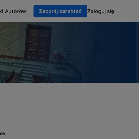
od Autorów
Zacznij zarabiać
Zaloguj się
nie