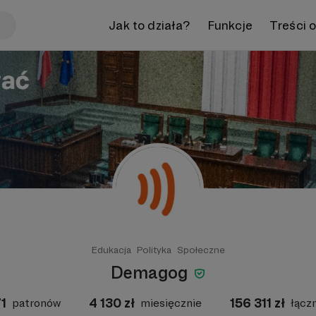
Jak to działa?
Funkcje
Treści 
Edukacja
Polityka
Społeczne
Demagog
71
4 130
zł
156 311
zł
patronów
miesięcznie
łącz