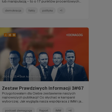
lub manipulacją – to o 17 punktów procentowych
więcej niż rok wcześniej. Sprawdzaliśmy m.in.
narracje o SCT w Krakowie, reformie PIP, klimacie,
demokracja
fakty
polityka
+1
Wenezueli i fałszywych „ekspertach” z AI. Zobacz, co
w ostatnich miesiącach najbardziej wymagało
prostowania faktów.
28.04.2025
Brak komentarzy
●
Zestaw Prawdziwych Informacji 3#67
Przygotowałam dla Ciebie zestawienie naszych
najnowszych publikacji! Co słychać w kampanii
wyborczej. Jak wygląda nasza współpraca z IMM i jak
odbierane są nasze analizy. Świeżo zweryfikowane
wypowiedzi polityków. Nowy odcinek Podcastu
podcast demagoga
Raport
IMM
+4