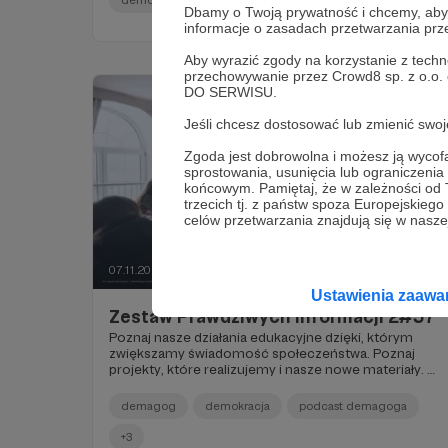
decyzje wyborcze to nie zabawa.
Dbamy o Twoją prywatność i chcemy, abyś 
informacje o zasadach przetwarzania pr
Aby wyrazić zgody na korzystanie z techn
przechowywanie przez Crowd8 sp. z o.o.
DO SERWISU.
Jeśli chcesz dostosować lub zmienić sw
Zgoda jest dobrowolna i możesz ją wyc
sprostowania, usunięcia lub ograniczeni
końcowym. Pamiętaj, że w zależności od
trzecich tj. z państw spoza Europejskie
celów przetwarzania znajdują się w naszej
07.11.2024
Brak komentarzy
●
Ustawienia zaaw
Zestaw Prawdziwych Informacji 2#57
Poznaj nasze działania edukacyjne dzięki, którym
zwiększamy świadomość społeczeństwa. Poznaj
projekty, które realizujemy i nasze nowe materiały. W
powyborczym odcinku Podcastu Demagoga
przyglądamy się bliżej teoriom spiskowym i fake
demagog
demokracja
podcast demagoga
newsom, które towarzyszyły tym wydarzeniom z
Janem Jęczem ze specjalnym fragmencie, który
+3