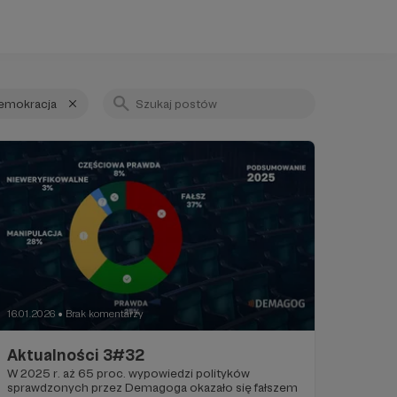
emokracja
16.01.2026
Brak komentarzy
●
Aktualności 3#32
W 2025 r. aż 65 proc. wypowiedzi polityków
sprawdzonych przez Demagoga okazało się fałszem