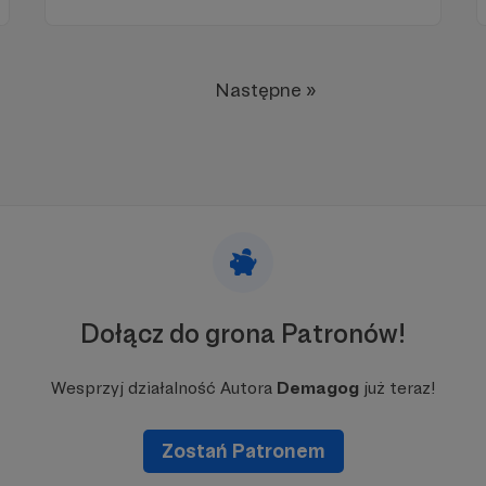
publikacje, w których dominują wybory w USA.
Następne »
Dołącz do grona Patronów!
Wesprzyj działalność Autora
Demagog
już teraz!
Zostań Patronem