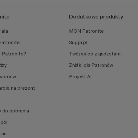
nite
Dodatkowe produkty
iała
MCN Patronite
Patronite
Suppi.pl
 Patronite?
Twój sklep z gadżetami
dzy
Zniżki dla Patronów
Twórców
Projekt AI
rcie na prezent
y do pobrania
spół
nas