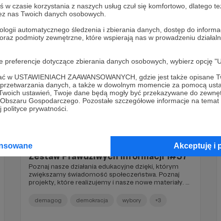
immunitety w ciagu ostatnich 14 miesięcy, a także
w czasie korzystania z naszych usług czuł się komfortowo, dlatego te
Europa i ocieplenie klimatu. Zobacz nietypowe
zez nas Twoich danych osobowych.
gadżety w sieci, uważaj na hazard w aplikacji i kilka
słów o ostatnich decyzjach Donalda Trumpa. Kilka
ologii automatycznego śledzenia i zbierania danych, dostęp do inform
słów dla Was od naszego zespołu.
 oraz podmioty zewnętrzne, które wspierają nas w prowadzeniu dział
oje preferencje dotyczące zbierania danych osobowych, wybierz op
ofać w USTAWIENIACH ZAAWANSOWANYCH, gdzie jest także opisane Tw
a przetwarzania danych, a także w dowolnym momencie za pomocą usta
 Twoich ustawień, Twoje dane będą mogły być przekazywane do zewnę
go Obszaru Gospodarczego. Pozostałe szczegółowe informacje na temat
 polityce prywatności.
07.11.2024
Brak komentarzy
●
ansowane
Akceptuję i 
Zestaw Prawdziwych Informacji 1#57
Poznaj nasze działania edukacyjne dzięki, którym
zwiększamy świadomość społeczeństwa. Poznaj
projekty, które realizujemy i nasze nowe materiały. W
powyborczym odcinku Podcastu Demagoga
przyglądamy się bliżej teoriom spiskowym i fake
demagog
demokracja
wybory
+3
newsom, które towarzyszyły tym wydarzeniom z
Janem Jęczem. Dołaczem nasze ostatnie