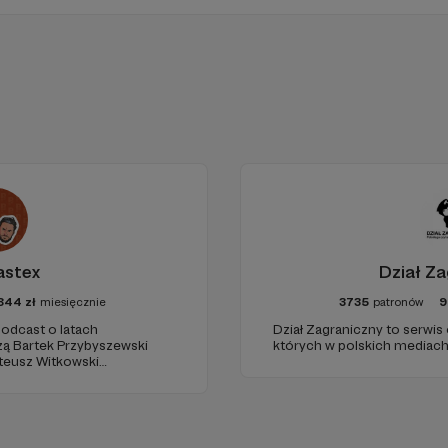
astex
Dział Za
844
zł
miesięcznie
3735
patronów
9
odcast o latach
Dział Zagraniczny to serwis
zą Bartek Przybyszewski
których w polskich mediach 
Mateusz Witkowski
d"). Wizuale i muzyka:
udio: Krzysztof Tubilewicz.
Czyta: Tadeusz Drozda.