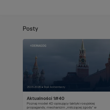
Posty
29.05.2026
Brak komentarzy
●
Aktualności 1#40
Poznaj model 4D opisujący taktyki rosyjskiej
propagandy, mechanizm „milczącej zgody” w