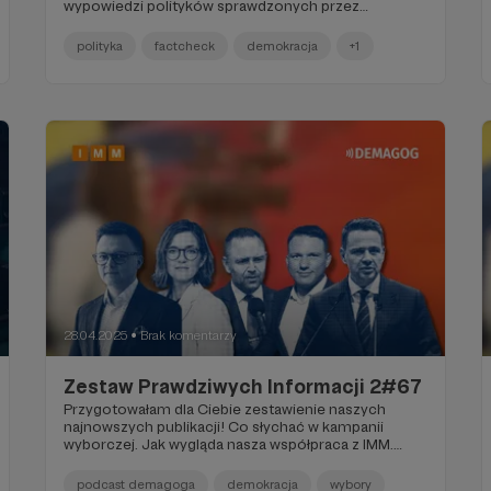
wypowiedzi polityków sprawdzonych przez
Demagoga okazało się fałszem lub manipulacją – to
o 17 punktów procentowych więcej niż rok
polityka
factcheck
demokracja
+1
wcześniej. Sprawdzaliśmy m.in. narracje o SCT w
Krakowie, reformie PIP, klimacie, Wenezueli i
fałszywych „ekspertach” z AI. Zobacz, co w ostatnich
miesiącach najbardziej wymagało prostowania
faktów. Zapoznaj sie z podsumowaniem
politycznym grudnia.
28.04.2025
Brak komentarzy
●
Zestaw Prawdziwych Informacji 2#67
Przygotowałam dla Ciebie zestawienie naszych
najnowszych publikacji! Co słychać w kampanii
wyborczej. Jak wygląda nasza współpraca z IMM.
Świeżo zweryfikowane wypowiedzi polityków. Nowy
odcinek Podcastu Demagoga, w którym zaglądamy
podcast demagoga
demokracja
wybory