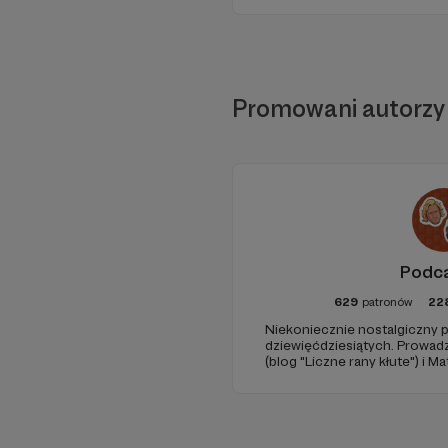
Promowani autorzy
Podc
629
patronów
22
Niekoniecznie nostalgiczny p
dziewięćdziesiątych. Prowad
(blog "Liczne rany kłute") i 
(Popmoderna.pl, blog "Poplan
Michał Kozikowski. Obróbka a
Zdjęcia: Aleksandra Nowak. 