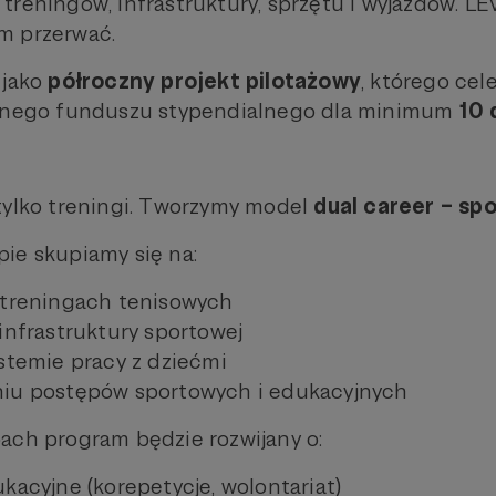
treningów, infrastruktury, sprzętu i wyjazdów. LE
m przerwać.
 jako
półroczny projekt pilotażowy
, którego cel
ilnego funduszu stypendialnego dla minimum
10 
tylko treningi. Tworzymy model
dual career – spo
ie skupiamy się na:
 treningach tenisowych
infrastruktury sportowej
stemie pracy z dziećmi
iu postępów sportowych i edukacyjnych
ach program będzie rozwijany o:
kacyjne (korepetycje, wolontariat)