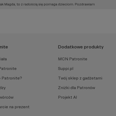
ak Magda, to z radością się pomaga dzieciom. Pozdrawiam
nite
Dodatkowe produkty
iała
MCN Patronite
Patronite
Suppi.pl
 Patronite?
Twój sklep z gadżetami
dzy
Zniżki dla Patronów
Twórców
Projekt AI
rcie na prezent