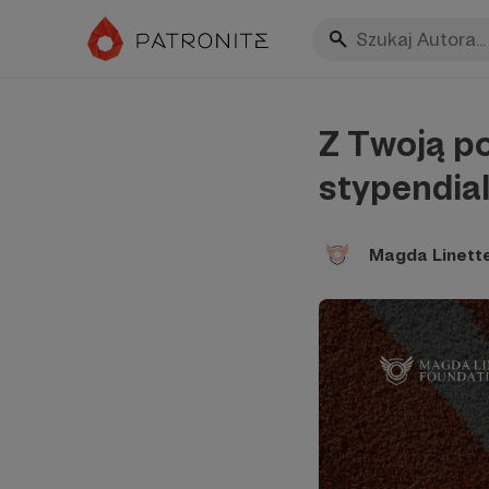
Z Twoją p
stypendia
Magda Linett