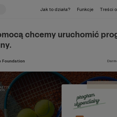
Jak to działa?
Funkcje
Treści 
omocą chcemy uruchomić pro
lny.
e Foundation
Darm