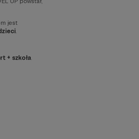
VEL UP powstał,
em jest
dzieci
.
rt + szkoła
.