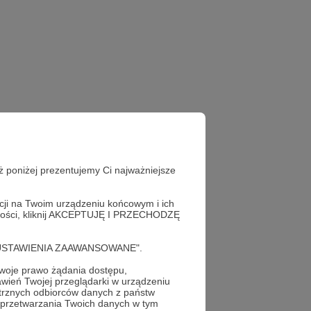
ż poniżej prezentujemy Ci najważniejsze
acji na Twoim urządzeniu końcowym i ich
alności, kliknij AKCEPTUJĘ I PRZECHODZĘ
m.
cję "USTAWIENIA ZAAWANSOWANE".
oje prawo żądania dostępu,
wień Twojej przeglądarki w urządzeniu
trznych odbiorców danych z państw
 przetwarzania Twoich danych w tym