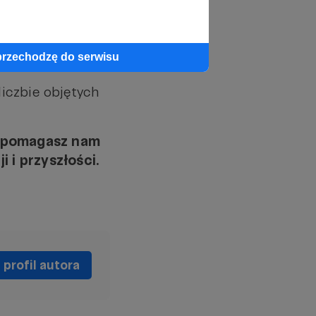
przechodzę do serwisu
iczbie objętych
i pomagasz nam
 i przyszłości.
profil autora