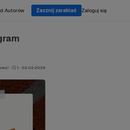
od Autorów
Zacznij zarabiać
Zaloguj się
gram
owy!
·
1
·
02.02.2026