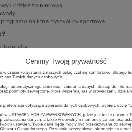
owy i odzież treningową
zawody
 programu na inne dyscypliny sportowe
ż?
otażu, aby:
ć model w praktyce
Cenimy Twoją prywatność
powiedzialne finansowanie
w czasie korzystania z naszych usług czuł się komfortowo, dlatego te
standard pracy z dziećmi
zez nas Twoich danych osobowych.
gram w sposób trwały i transparentny
ologii automatycznego śledzenia i zbierania danych, dostęp do inform
 oraz podmioty zewnętrzne, które wspierają nas w prowadzeniu dział
ekt długofalowy. Patronite jest jego fundamente
oje preferencje dotyczące zbierania danych osobowych, wybierz op
oje wsparcie?
ofać w USTAWIENIACH ZAAWANSOWANYCH, gdzie jest także opisane Tw
a przetwarzania danych, a także w dowolnym momencie za pomocą usta
te przeznaczamy na:
 Twoich ustawień, Twoje dane będą mogły być przekazywane do zewnę
go Obszaru Gospodarczego. Pozostałe szczegółowe informacje na temat