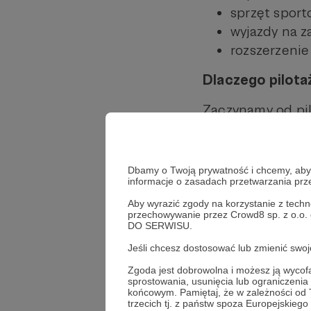
sprzęt sport
wyjazdy na 
rozszerzenie
Dlaczego pilota
Zaczynamy od pil
przetestowa
zbudować od
Dbamy o Twoją prywatność i chcemy, abyś 
wypracować 
informacje o zasadach przetwarzania pr
skalować pro
Aby wyrazić zgody na korzystanie z techn
przechowywanie przez Crowd8 sp. z o.o.
LEVEL UP to proj
DO SERWISU.
Jeśli chcesz dostosować lub zmienić sw
Na co trafia Tw
Zgoda jest dobrowolna i możesz ją wyc
sprostowania, usunięcia lub ograniczeni
Środki z Patroni
końcowym. Pamiętaj, że w zależności od
trzecich tj. z państw spoza Europejskie