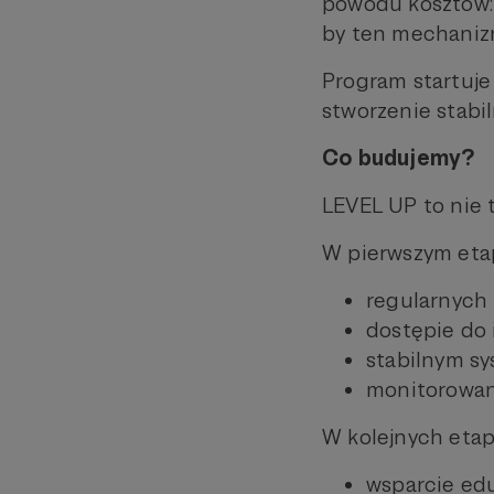
powodu kosztów: 
by ten mechaniz
Program startuje
stworzenie stab
Co budujemy?
LEVEL UP to nie 
W pierwszym etap
regularnych
dostępie do 
stabilnym sy
monitorowan
W kolejnych etap
wsparcie edu