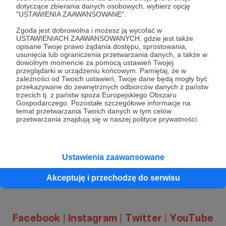
dotyczące zbierania danych osobowych, wybierz opcję
najważniejszych wydarzeniach z ubiegłego
"USTAWIENIA ZAAWANSOWANE".
tygodnia.
Zgoda jest dobrowolna i możesz ją wycofać w
USTAWIENIACH ZAAWANSOWANYCH, gdzie jest także
opisane Twoje prawo żądania dostępu, sprostowania,
usunięcia lub ograniczenia przetwarzania danych, a także w
dowolnym momencie za pomocą ustawień Twojej
Zapraszamy do lektury!
przeglądarki w urządzeniu końcowym. Pamiętaj, że w
zależności od Twoich ustawień, Twoje dane będą mogły być
przekazywane do zewnętrznych odbiorców danych z państw
Jacek Bartosiak i zespół
Strategy&Future
trzecich tj. z państw spoza Europejskiego Obszaru
Gospodarczego. Pozostałe szczegółowe informacje na
temat przetwarzania Twoich danych w tym celów
przetwarzania znajdują się w naszej polityce prywatności.
Jeśli chcą Państwo śledzić nasze poczynania
i razem z nami obserwować
bie
żące
Ustawienia zaawansowane
wydarzenia, zapraszamy do naszych
społeczności na:
Akceptuję i przechodzę do serwisu
Facebook
|
Instagram
|
Twitter
|
YouTube