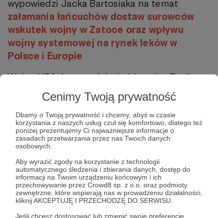
wypowiedzi Jacka Bartosiaka na temat
załamania łańcuchów dostaw surowców
wskutek wojny w Zatoce oraz wpływu
wojny systemowej na rynek leków w
Polsce i Europie
.
Wojna USA–Iran, podobnie jak wojna Rosji z
Ukrainą, stanowi cenny materiał źródłowy
Cenimy Twoją prywatność
pokazujący, jak nie należy formułować
nierealistycznych celów politycznych. O tych
Dbamy o Twoją prywatność i chcemy, abyś w czasie
korzystania z naszych usług czuł się komfortowo, dlatego też
lekcjach rozmawiał zespół Strategy&Future w
poniżej prezentujemy Ci najważniejsze informacje o
zasadach przetwarzania przez nas Twoich danych
nagraniu
„o polskiej teorii zwycięstwa z
osobowych.
Rosją: lekcje z wojny irańskiej”
.
Aby wyrazić zgody na korzystanie z technologii
automatycznego śledzenia i zbierania danych, dostęp do
Jak co tydzień zapraszamy Państwa do
informacji na Twoim urządzeniu końcowym i ich
przechowywanie przez Crowd8 sp. z o.o. oraz podmioty
najnowszego
„Weekly Brief”
, w którym
zewnętrzne, które wspierają nas w prowadzeniu działalności,
kliknij AKCEPTUJĘ I PRZECHODZĘ DO SERWISU.
znajdą Państwo zbiór starannie
wyselekcjonowanych informacji o
Jeśli chcesz dostosować lub zmienić swoje preferencje