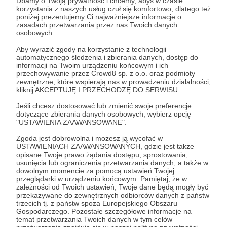
Dbamy o Twoją prywatność i chcemy, abyś w czasie
korzystania z naszych usług czuł się komfortowo, dlatego też
Jacek Bartosiak
Marek Stefan
Albert Świdziński
Wideo
poniżej prezentujemy Ci najważniejsze informacje o
zasadach przetwarzania przez nas Twoich danych
Technologie
Tajwan
Chiny
New Generation Warfare
osobowych.
Aby wyrazić zgody na korzystanie z technologii
Udostępnij
automatycznego śledzenia i zbierania danych, dostęp do
informacji na Twoim urządzeniu końcowym i ich
przechowywanie przez Crowd8 sp. z o.o. oraz podmioty
zewnętrzne, które wspierają nas w prowadzeniu działalności,
kliknij AKCEPTUJĘ I PRZECHODZĘ DO SERWISU.
Jeśli chcesz dostosować lub zmienić swoje preferencje
dotyczące zbierania danych osobowych, wybierz opcję
"USTAWIENIA ZAAWANSOWANE".
Strategy&Future
Zgoda jest dobrowolna i możesz ją wycofać w
USTAWIENIACH ZAAWANSOWANYCH, gdzie jest także
Zobacz profil autora
opisane Twoje prawo żądania dostępu, sprostowania,
usunięcia lub ograniczenia przetwarzania danych, a także w
dowolnym momencie za pomocą ustawień Twojej
przeglądarki w urządzeniu końcowym. Pamiętaj, że w
zależności od Twoich ustawień, Twoje dane będą mogły być
przekazywane do zewnętrznych odbiorców danych z państw
Zobacz również
trzecich tj. z państw spoza Europejskiego Obszaru
Gospodarczego. Pozostałe szczegółowe informacje na
temat przetwarzania Twoich danych w tym celów