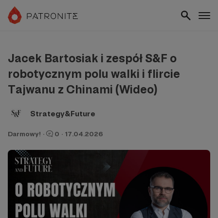
Jacek Bartosiak i zespół S&F o
robotycznym polu walki i flircie
Tajwanu z Chinami (Wideo)
Strategy&Future
Darmowy!
·
0
·
17.04.2026