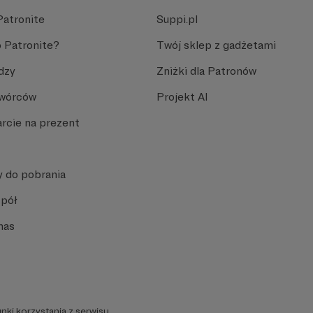
Patronite
Suppi.pl
 Patronite?
Twój sklep z gadżetami
dzy
Zniżki dla Patronów
Twórców
Projekt AI
rcie na prezent
y do pobrania
spół
nas
nki korzystania z serwisu