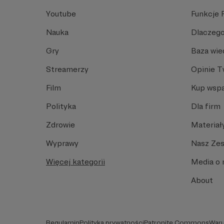
Youtube
Funkcje 
Nauka
Dlaczego
Gry
Baza wie
Streamerzy
Opinie 
Film
Kup wspa
Polityka
Dla firm
Zdrowie
Materiał
Wyprawy
Nasz Ze
Więcej kategorii
Media o 
About
Regulamin
Polityka prywatności
Patronite Commons
Waru