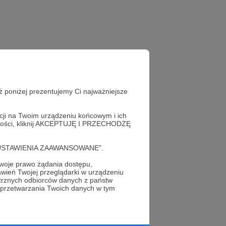
ż poniżej prezentujemy Ci najważniejsze
acji na Twoim urządzeniu końcowym i ich
alności, kliknij AKCEPTUJĘ I PRZECHODZĘ
cję "USTAWIENIA ZAAWANSOWANE".
oje prawo żądania dostępu,
wień Twojej przeglądarki w urządzeniu
profil autora
trznych odbiorców danych z państw
 przetwarzania Twoich danych w tym