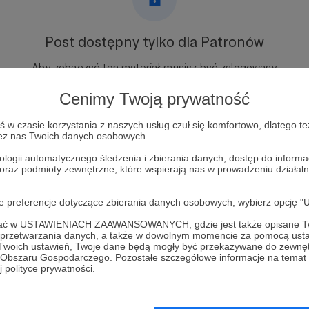
Post dostępny tylko dla Patronów
Aby zobaczyć ten materiał musisz być zalogowany
Cenimy Twoją prywatność
Zostań Patronem
w czasie korzystania z naszych usług czuł się komfortowo, dlatego te
zez nas Twoich danych osobowych.
Zaloguj się
ologii automatycznego śledzenia i zbierania danych, dostęp do inform
 oraz podmioty zewnętrzne, które wspierają nas w prowadzeniu dział
oje preferencje dotyczące zbierania danych osobowych, wybierz op
ofać w USTAWIENIACH ZAAWANSOWANYCH, gdzie jest także opisane Tw
a przetwarzania danych, a także w dowolnym momencie za pomocą usta
 Stawarz - Zieloni w podróży
Zobacz 
 Twoich ustawień, Twoje dane będą mogły być przekazywane do zewnę
go Obszaru Gospodarczego. Pozostałe szczegółowe informacje na temat
 polityce prywatności.