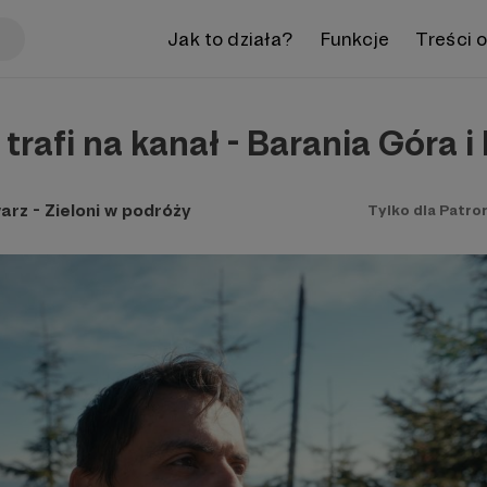
Jak to działa?
Funkcje
Treści 
 trafi na kanał - Barania Góra i
rz - Zieloni w podróży
Tylko dla Patro