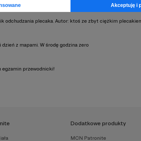
ansowane
Akceptuję i 
ik odchudzania plecaka. Autor: ktoś ze zbyt ciężkim plecakie
i dzień z mapami. W środę godzina zero
 egzamin przewodnicki!
nite
Dodatkowe produkty
iała
MCN Patronite