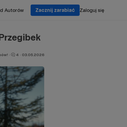
od Autorów
Zacznij zarabiać
Zaloguj się
 Przegibek
nów!
·
4
·
03.05.2026