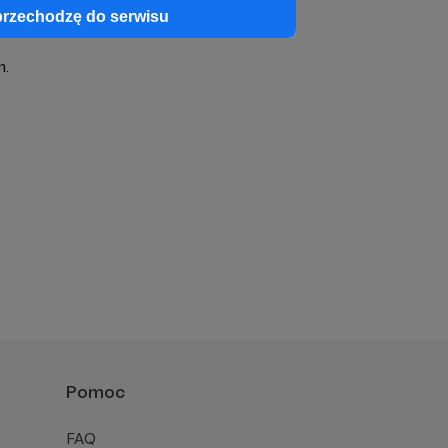
przechodzę do serwisu
m.
Pomoc
FAQ