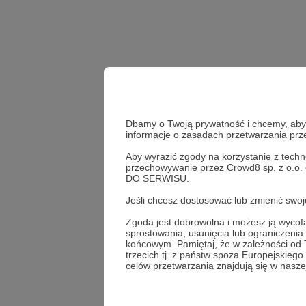
Dbamy o Twoją prywatność i chcemy, abyś 
informacje o zasadach przetwarzania pr
Aby wyrazić zgody na korzystanie z techn
przechowywanie przez Crowd8 sp. z o.o.
Udostępnij
DO SERWISU.
Jeśli chcesz dostosować lub zmienić sw
Zgoda jest dobrowolna i możesz ją wyc
sprostowania, usunięcia lub ograniczeni
Mateusz
końcowym. Pamiętaj, że w zależności od
trzecich tj. z państw spoza Europejskie
celów przetwarzania znajdują się w naszej