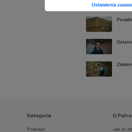
Zobacz również
Ustawienia zaaw
Poradn
Ostatn
Zdałem
Kategorie
O Patro
Podcast
Jak to dz