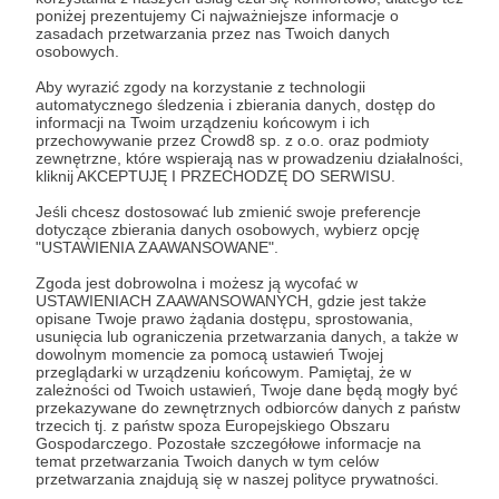
Aby zobaczyć ten materiał musisz być zalogowany
poniżej prezentujemy Ci najważniejsze informacje o
zasadach przetwarzania przez nas Twoich danych
osobowych.
Zostań Patronem
Aby wyrazić zgody na korzystanie z technologii
automatycznego śledzenia i zbierania danych, dostęp do
informacji na Twoim urządzeniu końcowym i ich
Zaloguj się
przechowywanie przez Crowd8 sp. z o.o. oraz podmioty
zewnętrzne, które wspierają nas w prowadzeniu działalności,
kliknij AKCEPTUJĘ I PRZECHODZĘ DO SERWISU.
Udostępnij
Jeśli chcesz dostosować lub zmienić swoje preferencje
dotyczące zbierania danych osobowych, wybierz opcję
"USTAWIENIA ZAAWANSOWANE".
Zgoda jest dobrowolna i możesz ją wycofać w
USTAWIENIACH ZAAWANSOWANYCH, gdzie jest także
opisane Twoje prawo żądania dostępu, sprostowania,
usunięcia lub ograniczenia przetwarzania danych, a także w
Karolina Korwin Piotrowska
dowolnym momencie za pomocą ustawień Twojej
przeglądarki w urządzeniu końcowym. Pamiętaj, że w
zależności od Twoich ustawień, Twoje dane będą mogły być
Zobacz profil autora
przekazywane do zewnętrznych odbiorców danych z państw
trzecich tj. z państw spoza Europejskiego Obszaru
Gospodarczego. Pozostałe szczegółowe informacje na
temat przetwarzania Twoich danych w tym celów
przetwarzania znajdują się w naszej polityce prywatności.