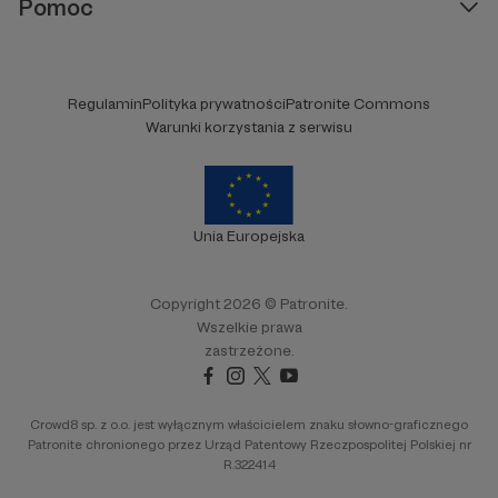
Pomoc
Regulamin
Polityka prywatności
Patronite Commons
Warunki korzystania z serwisu
Unia Europejska
Copyright 2026 © Patronite.
Wszelkie prawa
zastrzeżone.
Crowd8 sp. z o.o. jest wyłącznym właścicielem znaku słowno-graficznego
Patronite chronionego przez Urząd Patentowy Rzeczpospolitej Polskiej nr
R.322414