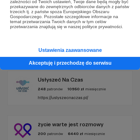
zależności od Twoich ustawień, Twoje dane będą mogły być
przekazywane do zewnętrznych odbiorców danych z państw
trzecich tj. z państw spoza Europejskiego Obszaru
Gospodarczego. Pozostałe szczegółowe informacje na
Zostań Patronem
temat przetwarzania Twoich danych w tym celów
przetwarzania znajdują się w naszej polityce prywatności.
Ustawienia zaawansowane
Promowani autorzy
Akceptuję i przechodzę do serwisu
Usłyszeć Na Czas
248
patronów
10950
zł
miesięcznie
https://uslyszecnaczas.pl/
życie warte jest rozmowy
200
patronów
6440
zł
miesięcznie