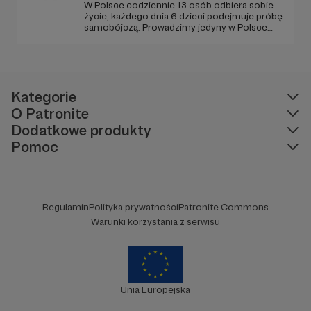
W Polsce codziennie 13 osób odbiera sobie
życie, każdego dnia 6 dzieci podejmuje próbę
samobójczą. Prowadzimy jedyny w Polsce
serwis, gdzie udzielana jest bezpłatnie i
anonimowo pomoc online dla osób w
kryzysie samobójczym, po próbie
samobójczej, w żałobie i dla osób, które chcą
pomóc.
Kategorie
O Patronite
Dodatkowe produkty
Pomoc
Regulamin
Polityka prywatności
Patronite Commons
Warunki korzystania z serwisu
Unia Europejska