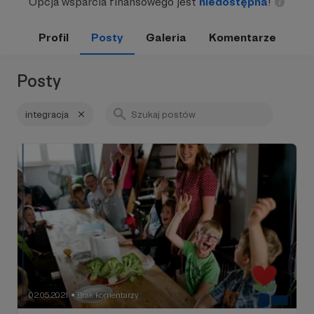
Opcja wsparcia finansowego jest
niedostępna
!
Profil
Posty
Galeria
Komentarze
Posty
integracja
02.05.2021
Brak komentarzy
●