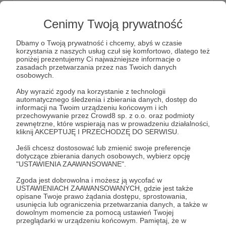
Kim jesteśmy
Nasza wizja to świat, w którym każde dziecko i każdy
Cenimy Twoją prywatność
młody człowiek żyje w otoczeniu przyjaznym,
bezpiecznym i sprawiedliwym. Świat, w którym wszyscy są
Dbamy o Twoją prywatność i chcemy, abyś w czasie
sobie równi – bez względu na dzielące ich różnice w
korzystania z naszych usług czuł się komfortowo, dlatego też
wyglądzie, kulturze, pochodzeniu, płci czy statusie
prawadziecka
edukacjadlapokoju
integracja
poniżej prezentujemy Ci najważniejsze informacje o
majątkowym.
zasadach przetwarzania przez nas Twoich danych
osobowych.
Aby wyrazić zgody na korzystanie z technologii
automatycznego śledzenia i zbierania danych, dostęp do
informacji na Twoim urządzeniu końcowym i ich
przechowywanie przez Crowd8 sp. z o.o. oraz podmioty
zewnętrzne, które wspierają nas w prowadzeniu działalności,
kliknij AKCEPTUJĘ I PRZECHODZĘ DO SERWISU.
Jeśli chcesz dostosować lub zmienić swoje preferencje
dotyczące zbierania danych osobowych, wybierz opcję
"USTAWIENIA ZAAWANSOWANE".
Zgoda jest dobrowolna i możesz ją wycofać w
Dołącz do grona Patronów!
USTAWIENIACH ZAAWANSOWANYCH, gdzie jest także
opisane Twoje prawo żądania dostępu, sprostowania,
usunięcia lub ograniczenia przetwarzania danych, a także w
dowolnym momencie za pomocą ustawień Twojej
Wesprzyj działalność Autora
Prawa dziecka /
przeglądarki w urządzeniu końcowym. Pamiętaj, że w
Fundacja Go'n'Act
już teraz!