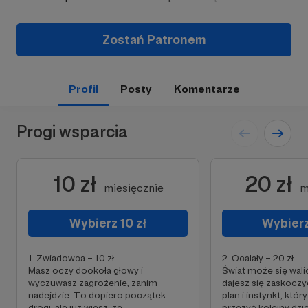
Zostań Patronem
Profil
Posty
Komentarze
Progi wsparcia
10 zł
20 zł
miesięcznie
m
Wybierz 10 zł
Wybierz
1. Zwiadowca – 10 zł
2. Ocalały – 20 zł
Masz oczy dookoła głowy i
Świat może się walić
wyczuwasz zagrożenie, zanim
dajesz się zaskoczy
nadejdzie. To dopiero początek
plan i instynkt, któ
drogi, ale już wiesz, że
przeżyć kolejny dzi