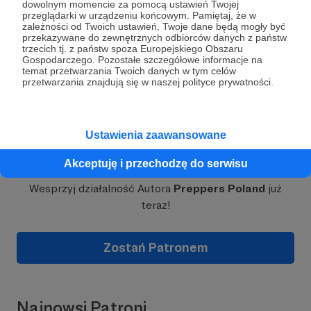
dowolnym momencie za pomocą ustawień Twojej
społeczność ludzi, którzy nie dają się omamić.
przeglądarki w urządzeniu końcowym. Pamiętaj, że w
Rozwiń opis
zależności od Twoich ustawień, Twoje dane będą mogły być
Dzięki Twojemu wsparciu będę mógł dostarczać
przekazywane do zewnętrznych odbiorców danych z państw
jeszcze więcej materiałów – analiz, porad, testów
trzecich tj. z państw spoza Europejskiego Obszaru
Gospodarczego. Pozostałe szczegółowe informacje na
sprzętu, przemyśleń na temat bezpieczeństwa i
temat przetwarzania Twoich danych w tym celów
niezależności. Tu nie chodzi o lajki i zasięgi.
przetwarzania znajdują się w naszej polityce prywatności.
Chodzi o realne działanie. Jeśli to, co robię,
uważasz za wartościowe – dołącz do grona
Patronów.
Ustawienia zaawansowane
Niezależność ma swoją cenę. Pomóż mi ją
Dołącz do grona Patronów!
utrzymać.
Akceptuję i przechodzę do serwisu
Wesprzyj działalność Autora
Preppers Poland
już
teraz!
Zostań Patronem
Najnowsi Patroni