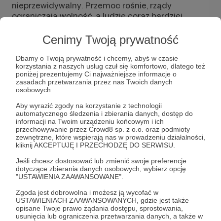
nieprzewidywalny. Przemoc rośnie, rządy
ograniczają wolność, a ludzie coraz bardziej
uzależniają się od systemu. W świecie, w którym
większość ślepo ufa systemowi, ja stawiam na
Cenimy Twoją prywatność
niezależność. Na moim profilu mówię o tym, co
niewygodne – o realnym przygotowaniu na
Dbamy o Twoją prywatność i chcemy, abyś w czasie
kryzysy, o broni, o przetrwaniu, o tym, jak stać się
korzystania z naszych usług czuł się komfortowo, dlatego też
poniżej prezentujemy Ci najważniejsze informacje o
człowiekiem, który nie czeka na ratunek, tylko
zasadach przetwarzania przez nas Twoich danych
działa.
osobowych.
Nie interesują mnie bajki o bezpieczeństwie
Aby wyrazić zgody na korzystanie z technologii
automatycznego śledzenia i zbierania danych, dostęp do
gwarantowanym przez państwo. Historia
informacji na Twoim urządzeniu końcowym i ich
pokazuje, że liczyć można tylko na siebie. Dlatego
przechowywanie przez Crowd8 sp. z o.o. oraz podmioty
tu znajdziesz konkretną wiedzę, analizę zagrożeń i
zewnętrzne, które wspierają nas w prowadzeniu działalności,
kliknij AKCEPTUJĘ I PRZECHODZĘ DO SERWISU.
podejście, które uczy samodzielności zamiast
ślepego zaufania do władzy.
Jeśli chcesz dostosować lub zmienić swoje preferencje
dotyczące zbierania danych osobowych, wybierz opcję
Jeśli chcesz, żebym mógł dalej robić swoje –
"USTAWIENIA ZAAWANSOWANE".
mówić otwarcie, bez cenzury i bez oglądania się
Zgoda jest dobrowolna i możesz ją wycofać w
na sponsorów – możesz mnie wesprzeć na
USTAWIENIACH ZAAWANSOWANYCH, gdzie jest także
Patronite. Każda złotówka pomaga mi rozwijać
opisane Twoje prawo żądania dostępu, sprostowania,
usunięcia lub ograniczenia przetwarzania danych, a także w
ten projekt, tworzyć więcej treści i budować