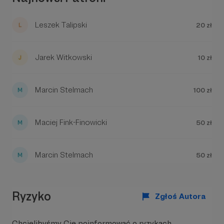
Leszek Talipski
20 zł
Jarek Witkowski
10 zł
Marcin Stelmach
100 zł
Maciej Fink-Finowicki
50 zł
Marcin Stelmach
50 zł
Ryzyko
Zgłoś Autora
Chcielibyśmy Cię poinformować o ryzykach,