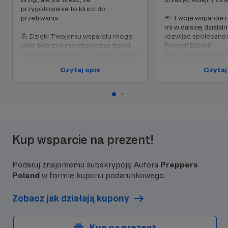
przygotowanie to klucz do
przetrwania.
🔦 Twoje wsparcie 
mi w dalszej działal
💪 Dzięki Twojemu wsparciu mogę
rozwijać społeczno
dalej tworzyć merytoryczne treści
Poland! Dzięki!
na temat preppingu i survivalu. Każda
📩 Otrzymujesz dos
złotówka pomaga!
newslettera dla Patr
Czytaj opis
Czytaj
📝 Twoje imię/nick może pojawić się
merytorycznych po
w podziękowaniach pod wybranymi
miesiąca dostaniesz
postami.
📌 Otrzymujesz też
📌 Otrzymujesz też wszystkie
nagrody z wcześnie
nagrody z wcześniejszych progów
(czyli… nic, bo to pierwszy próg, ale
dzięki! 😃)
Kup wsparcie na prezent!
Podaruj znajomemu subskrypcję Autora
Preppers
Poland
w formie kuponu podarunkowego.
Zobacz jak działają kupony
Kup na prezent