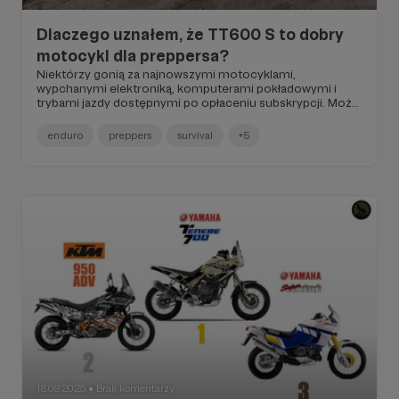
Dlaczego uznałem, że TT600 S to dobry
motocykl dla preppersa?
Niektórzy gonią za najnowszymi motocyklami,
wypchanymi elektroniką, komputerami pokładowymi i
trybami jazdy dostępnymi po opłaceniu subskrypcji. Może
i mają rację - „kupić nowe i mieć z głowy na parę lat”. Ale ja
wybrałem inną drogę. W świecie, gdzie jeden czujnik
enduro
preppers
survival
+5
potrafi unieruchomić maszynę za kilkadziesiąt tysięcy
złotych, stawiam na to, co prymitywne, proste i toporne.
Na to, co ma szanse przetrwać długotrwały kryzys lub
wręcz upadek cywilizacji.
18.09.2025
Brak komentarzy
●