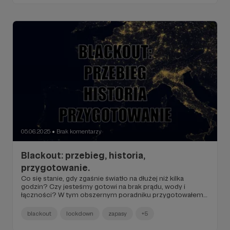
05.06.2025
Brak komentarzy
●
Blackout: przebieg, historia,
przygotowanie.
Co się stanie, gdy zgaśnie światło na dłużej niż kilka
godzin? Czy jesteśmy gotowi na brak prądu, wody i
łączności? W tym obszernym poradniku przygotowałem
dla Was analizę, jak rozwija się kryzys po blackoutcie – od
pierwszych chwil dezorientacji, po możliwe scenariusze
blackout
lockdown
zapasy
+5
długotrwałego paraliżu. Dowiedzcie się, jakie zagrożenia
niesie za sobą każdy etap awarii i co najważniejsze: