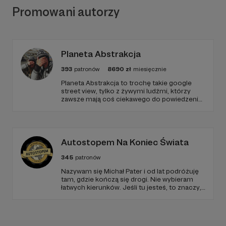
Promowani autorzy
Planeta Abstrakcja
393
patronów
8690
zł
miesięcznie
Planeta Abstrakcja to trochę takie google
street view, tylko z żywymi ludźmi, którzy
zawsze mają coś ciekawego do powiedzenia
:)
Autostopem Na Koniec Świata
345
patronów
Nazywam się Michał Pater i od lat podróżuję
tam, gdzie kończą się drogi. Nie wybieram
łatwych kierunków. Jeśli tu jesteś, to znaczy,
że szukasz czegoś więcej niż zwykłych
podróży.