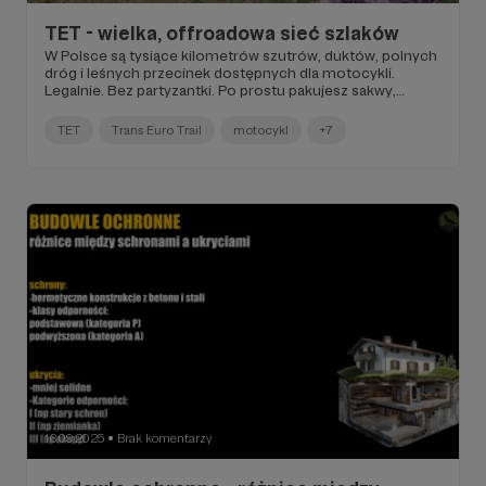
TET - wielka, offroadowa sieć szlaków
W Polsce są tysiące kilometrów szutrów, duktów, polnych
dróg i leśnych przecinek dostępnych dla motocykli.
Legalnie. Bez partyzantki. Po prostu pakujesz sakwy,
siadasz na moto i jedziesz. Przez lasy, przez błoto, przez
koniec świata.
TET
Trans Euro Trail
motocykl
+7
16.09.2025
Brak komentarzy
●