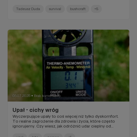
Tadeusz Duda
survival
bushcraft
+5
05.07.2025
Brak komentarzy
●
Upał - cichy wróg
Wyczerpujące upały to coś więcej niż tylko dyskomfort.
To realne zagrożenie dla zdrowia i życia, które często
ignorujemy. Czy wiesz, jak odróżnić udar cieplny od
słonecznego i co zrobić, gdy każda minuta jest na wagę
złota? Przeczytaj nasz przewodnik i dowiedz się, jak