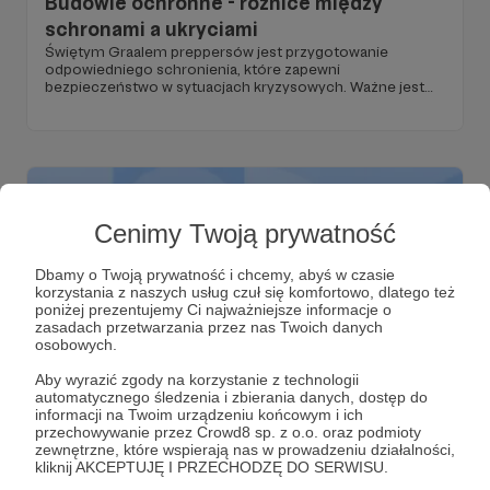
Budowle ochronne - różnice między
schronami a ukryciami
Świętym Graalem preppersów jest przygotowanie
odpowiedniego schronienia, które zapewni
bezpieczeństwo w sytuacjach kryzysowych. Ważne jest
jednak zrozumienie, że nie każda budowla może być
nazwana schronem. Aby budowla mogła być
zaklasyfikowana jako schron, musi spełniać określone
wymogi dotyczące konstrukcji i zabezpieczeń. Jeśli tych
wymogów nie spełnia, jest co najwyżej ukryciem, które
oferuje ograniczoną ochronę. Poniżej przedstawiam
szczegółowe definicje i wymagania dla budowli
ochronnych, schronów i ukryć, zgodnie z wytycznymi
Cenimy Twoją prywatność
Szefa Obrony Cywilnej Kraju z dnia 4 grudnia 2018 roku.
Dbamy o Twoją prywatność i chcemy, abyś w czasie
korzystania z naszych usług czuł się komfortowo, dlatego też
poniżej prezentujemy Ci najważniejsze informacje o
zasadach przetwarzania przez nas Twoich danych
osobowych.
Aby wyrazić zgody na korzystanie z technologii
automatycznego śledzenia i zbierania danych, dostęp do
05.07.2025
Brak komentarzy
●
informacji na Twoim urządzeniu końcowym i ich
przechowywanie przez Crowd8 sp. z o.o. oraz podmioty
zewnętrzne, które wspierają nas w prowadzeniu działalności,
Tyndalizacja - doskonały i tani sposób na
kliknij AKCEPTUJĘ I PRZECHODZĘ DO SERWISU.
zapasy żywności