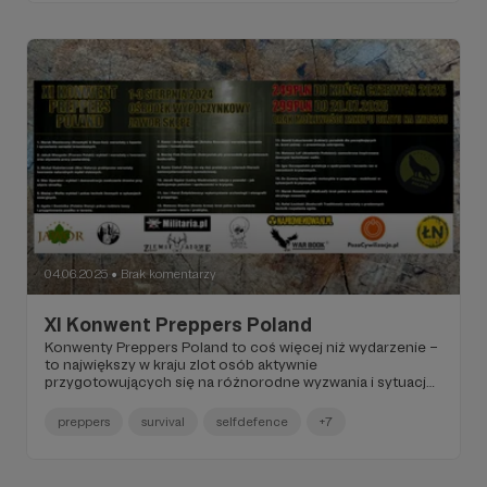
znajdziecie tu praktyczną, zdroworozsądkową listę
przygotowań dla całej rodziny, która pomoże Wam
spokojnie i skutecznie zabezpieczyć się na każdą
ewentualność.
04.06.2025
Brak komentarzy
●
XI Konwent Preppers Poland
Konwenty Preppers Poland to coś więcej niż wydarzenie –
to największy w kraju zlot osób aktywnie
przygotowujących się na różnorodne wyzwania i sytuacje
kryzysowe. Od braku prądu po zagrożenia naturalne, to
unikalna platforma wymiany wiedzy, doświadczeń i
preppers
survival
selfdefence
+7
umiejętności dla każdego, kto chce być gotowy na
nieprzewidziane. W tym artykule zapoznasz się z
programem tegorocznej, jedenastej już edycji Konwentu.