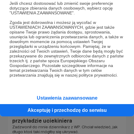
Jeśli chcesz dostosować lub zmienić swoje preferencje
Przy budowie galerii Dominikańskiej we Wrocławiu
dotyczące zbierania danych osobowych, wybierz opcję
znaleziono weki z kurczakiem zrobione przez Niemców
"USTAWIENIA ZAAWANSOWANE".
przed II Wojną Światową, po czym oddano je do Sanepidu,
który stwierdził, że są zdatne do spożycia. Były ponieważ
Zgoda jest dobrowolna i możesz ją wycofać w
Niemiec poddał je tyndalizacji.
USTAWIENIACH ZAAWANSOWANYCH, gdzie jest także
opisane Twoje prawo żądania dostępu, sprostowania,
usunięcia lub ograniczenia przetwarzania danych, a także w
dowolnym momencie za pomocą ustawień Twojej
przeglądarki w urządzeniu końcowym. Pamiętaj, że w
zależności od Twoich ustawień, Twoje dane będą mogły być
przekazywane do zewnętrznych odbiorców danych z państw
trzecich tj. z państw spoza Europejskiego Obszaru
Gospodarczego. Pozostałe szczegółowe informacje na
temat przetwarzania Twoich danych w tym celów
przetwarzania znajdują się w naszej polityce prywatności.
Ustawienia zaawansowane
05.07.2025
Brak komentarzy
●
Akceptuję i przechodzę do serwisu
Przetrwanie latem w polskim lesie na
przykładzie uciekiniera
Zadzwonił do mnie dziennikarz z WP. Chciał wiedzieć, jak
długo ktoś taki mógłby się ukrywać.