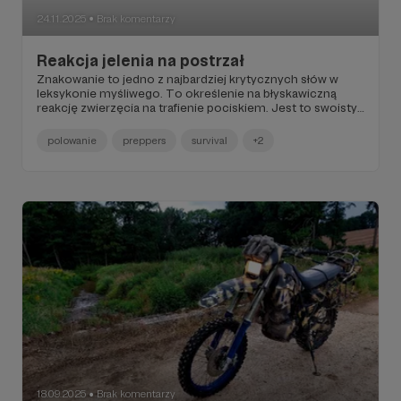
24.11.2025
Brak komentarzy
●
Reakcja jelenia na postrzał
Znakowanie to jedno z najbardziej krytycznych słów w
leksykonie myśliwego. To określenie na błyskawiczną
reakcję zwierzęcia na trafienie pociskiem. Jest to swoisty
niemy język, którym zwierzyna komunikuje się z myśliwym
w ułamku sekundy, który następuje po strzale.
polowanie
preppers
survival
+2
18.09.2025
Brak komentarzy
●