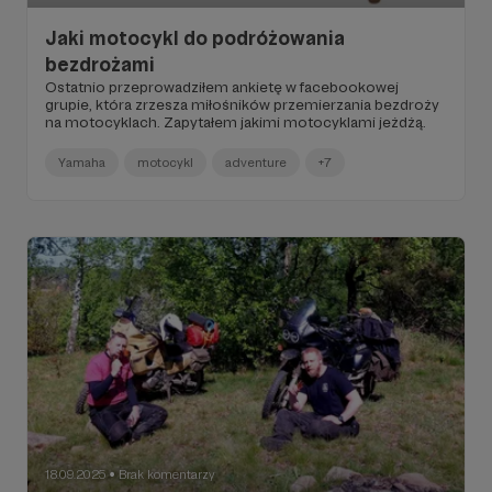
Jaki motocykl do podróżowania
bezdrożami
Ostatnio przeprowadziłem ankietę w facebookowej
grupie, która zrzesza miłośników przemierzania bezdroży
na motocyklach. Zapytałem jakimi motocyklami jeżdżą.
Yamaha
motocykl
adventure
+7
18.09.2025
Brak komentarzy
●