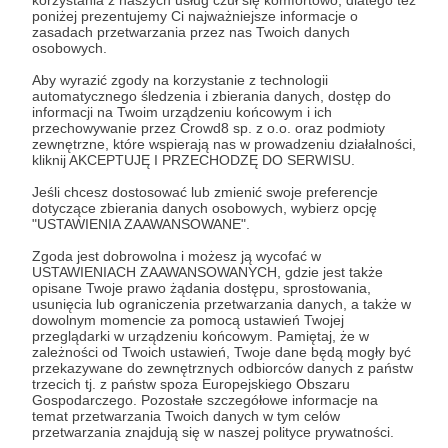
pełni w PSP rolę krajowego koordynatora
poniżej prezentujemy Ci najważniejsze informacje o
Rozwiń opis
zasadach przetwarzania przez nas Twoich danych
wyszkolenia instruktorów GPW. Jest też jednym z
osobowych.
najbardziej skutecznych inspiratorów rozwoju
profilaktyki zdrowotnej strażaków w kwestiach
Aby wyrazić zgody na korzystanie z technologii
automatycznego śledzenia i zbierania danych, dostęp do
nowotworów oraz zdrowia psychicznego. W
Słuchaj w Patronite Audio!
informacji na Twoim urządzeniu końcowym i ich
ramach prowadzonego wolontariatu zrealizował
przechowywanie przez Crowd8 sp. z o.o. oraz podmioty
liczne przedsięwzięcia z zakresu, który obecnie
zewnętrzne, które wspierają nas w prowadzeniu działalności,
realizuje Fundacja cfbt.pl.
kliknij AKCEPTUJĘ I PRZECHODZĘ DO SERWISU.
Słuchaj
Fundacja cfbt pl
w aplikacji Patronite
Audio.
Jeśli chcesz dostosować lub zmienić swoje preferencje
Przez lata swojej działalności grupa
Pobierz aplikację na swój telefon lub słuchaj w
dotyczące zbierania danych osobowych, wybierz opcję
instruktorów cfbt.pl
przeszkoliła tysiące
"USTAWIENIA ZAAWANSOWANE".
przeglądarce.
strażaków, wpłynęła na poprawę standardów
Zgoda jest dobrowolna i możesz ją wycofać w
jakości i bezpieczeństwa w szkoleniu i stała się
USTAWIENIACH ZAAWANSOWANYCH, gdzie jest także
gronem opiniotwórczym. Aktywność cfbt.pl na
opisane Twoje prawo żądania dostępu, sprostowania,
wielu polach jest dziś doskonale znana strażakom
usunięcia lub ograniczenia przetwarzania danych, a także w
dowolnym momencie za pomocą ustawień Twojej
w całym kraju i poza jego granicami.
przeglądarki w urządzeniu końcowym. Pamiętaj, że w
zależności od Twoich ustawień, Twoje dane będą mogły być
Jasno określona wizja i sprecyzowane cele
Słuchaj
przekazywane do zewnętrznych odbiorców danych z państw
pozwoliły uniknąć komercjalizacji potencjału
trzecich tj. z państw spoza Europejskiego Obszaru
Gospodarczego. Pozostałe szczegółowe informacje na
grupy, która od początku swej aktywności
temat przetwarzania Twoich danych w tym celów
budowała markę na działaniach społecznych i
przetwarzania znajdują się w naszej polityce prywatności.
dzięki takim działaniom zyskała dzisiejszy status.