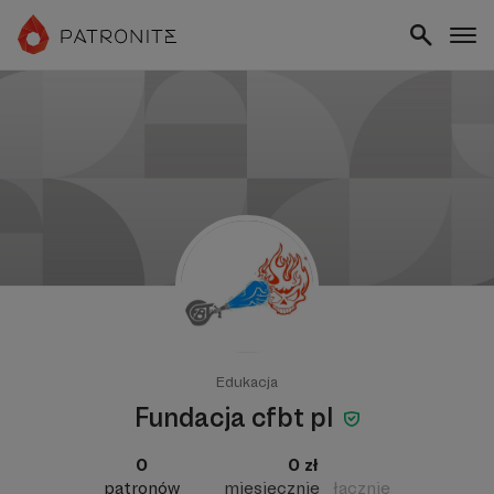
Edukacja
Fundacja cfbt pl
0
0 zł
patronów
miesięcznie
łącznie