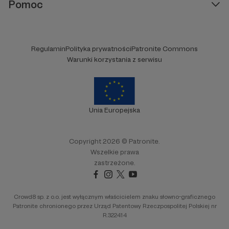
Pomoc
Regulamin
Polityka prywatności
Patronite Commons
Warunki korzystania z serwisu
Unia Europejska
Copyright 2026 © Patronite.
Wszelkie prawa
zastrzeżone.
Crowd8 sp. z o.o. jest wyłącznym właścicielem znaku słowno-graficznego
Patronite chronionego przez Urząd Patentowy Rzeczpospolitej Polskiej nr
R.322414