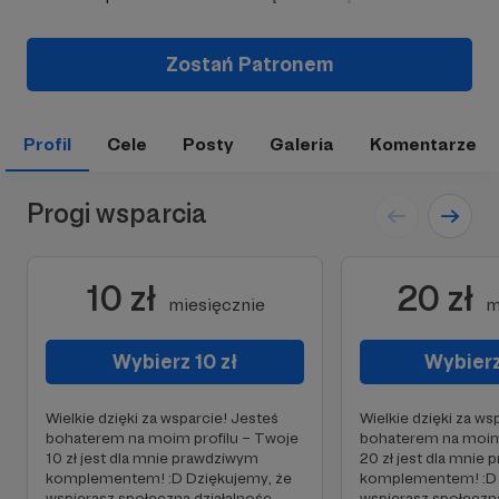
Zostań Patronem
Profil
Cele
Posty
Galeria
Komentarze
Progi wsparcia
10 zł
20 zł
miesięcznie
m
Wybierz 10 zł
Wybierz
Wielkie dzięki za wsparcie! Jesteś
Wielkie dzięki za ws
bohaterem na moim profilu – Twoje
bohaterem na moim 
10 zł jest dla mnie prawdziwym
20 zł jest dla mnie
komplementem! :D Dziękujemy, że
komplementem! :D 
wspierasz społeczną działalnośc
wspierasz społeczną