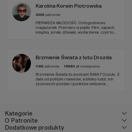
Maczulski oraz Wojciech Piotrowski.
Karolina Korwin Piotrowska
Radzie Fundacji przewodniczy Paweł Zapadka.
3336
patronów
W skład Rady Fundacji wchodzą również:
PIERWSZA MŁODOŚĆ. Cotygodniowy
Marcin Kuźmiński, Piotr Krawcewicz,
magazynek. Premiery w piątki. Film, zapach,
Aleksandra Jaworska oraz Ryszard Kokot.
książka, smak, dźwięki, wydarzenie, czyli to,
co wzbudza we mnie emocje i zostaje w
Dane fundacji:
głowie pod koniec dnia. Ubarwiony dźwiękami
jak w radiowym teatrze, pomysł na to, jak
ogarnąć rzeczywistość.
Numer KRS 0000894863
Brzmienie Świata z lotu Drozda
REGON: 388779994
1185
patronów
19680
zł
miesięcznie
NIP: 739 39 530 30
Brzmienie Świata to podcast ŚWIATOczuły. Z
dala od polityki i newsów, a blisko ludzi, ich
życiowych postaw i punktów widzenia.
Numer konta: Santander, Konto Non Profit: 35
Zawsze goście, muzyka i Paweł Drozd jako
1090 2590 0000 0001 4803 1552
prowadzący. Podcast w zagranicznym sosie z
wrażliwością obserwujący otoczenie.
Logo Fundacji (znak słowno-graficzny) jest
zarejestrowane w Urzędzie Patentowym
Kategorie
Rzeczypospolitej Polskiej (numer zgłoszenia:
O Patronite
Z.493850
, numer prawa wyłącznego:
R.320978
)
Dodatkowe produkty