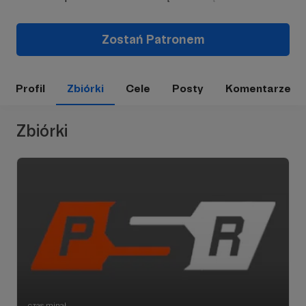
Zostań Patronem
Profil
Zbiórki
Cele
Posty
Komentarze
Zbiórki
czas minął