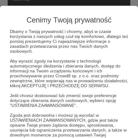
Zbiórka na nagrody
Cenimy Twoją prywatność
285 zł
z 1 000 zł
Dbamy o Twoją prywatność i chcemy, abyś w czasie
korzystania z naszych usług czuł się komfortowo, dlatego też
28%
poniżej prezentujemy Ci najważniejsze informacje o
zasadach przetwarzania przez nas Twoich danych
osobowych.
Aby wyrazić zgody na korzystanie z technologii
automatycznego śledzenia i zbierania danych, dostęp do
informacji na Twoim urządzeniu końcowym i ich
przechowywanie przez Crowd8 sp. z o.o. oraz podmioty
zewnętrzne, które wspierają nas w prowadzeniu działalności,
kliknij AKCEPTUJĘ I PRZECHODZĘ DO SERWISU.
Jeśli chcesz dostosować lub zmienić swoje preferencje
dotyczące zbierania danych osobowych, wybierz opcję
"USTAWIENIA ZAAWANSOWANE".
Dołącz do grona Patronów!
Zgoda jest dobrowolna i możesz ją wycofać w
USTAWIENIACH ZAAWANSOWANYCH, gdzie jest także
opisane Twoje prawo żądania dostępu, sprostowania,
usunięcia lub ograniczenia przetwarzania danych, a także w
Wesprzyj działalność Autora
Project Simracing
już
dowolnym momencie za pomocą ustawień Twojej