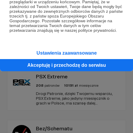
teraz!
przeglądarki w urządzeniu końcowym. Pamiętaj, że w
zależności od Twoich ustawień, Twoje dane będą mogły być
przekazywane do zewnętrznych odbiorców danych z państw
trzecich tj. z państw spoza Europejskiego Obszaru
Zostań Patronem
Gospodarczego. Pozostałe szczegółowe informacje na
temat przetwarzania Twoich danych w tym celów
przetwarzania znajdują się w naszej polityce prywatności.
Promowani autorzy
Ustawienia zaawansowane
Akceptuję i przechodzę do serwisu
PSX Extreme
208
patronów
10191
zł
miesięcznie
Drogi Patronie, dzięki Twojemu wsparciu,
PSX Extreme, jako jedyny miesięcznik o
grach w Polsce, ma szansę dalej
funkcjonować i dostarczać niezmiennie
rzetelnych i wartościowych treści. I tak już od
1997 roku! Dziękujemy!
Bez/Schematu