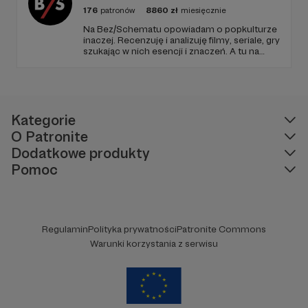
176
patronów
8860
zł
miesięcznie
Na Bez/Schematu opowiadam o popkulturze
inaczej. Recenzuję i analizuję filmy, seriale, gry
szukając w nich esencji i znaczeń. A tu na
Patronite Twoje wsparcie finansuje naszą
działalność (montaż, okładki, research) oraz
pracę utalentowanych artystów.
Kategorie
O Patronite
Dodatkowe produkty
Pomoc
Regulamin
Polityka prywatności
Patronite Commons
Warunki korzystania z serwisu