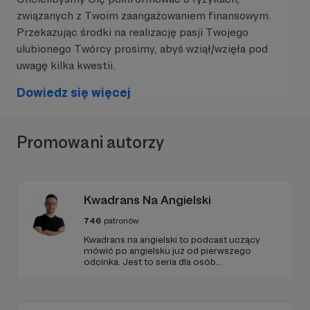
związanych z Twoim zaangażowaniem finansowym.
Przekazując środki na realizację pasji Twojego
ulubionego Twórcy prosimy, abyś wziął/wzięła pod
uwagę kilka kwestii.
Dowiedz się więcej
Promowani autorzy
Kwadrans Na Angielski
746
patronów
Kwadrans na angielski to podcast uczący
mówić po angielsku już od pierwszego
odcinka. Jest to seria dla osób
początkujących, którzy chcą przełamać
barierę przed mówieniem w języku obcym,
odświeżyć sobie angielski, albo... nauczyć się
go po raz pierwszy. Spodziewajcie się