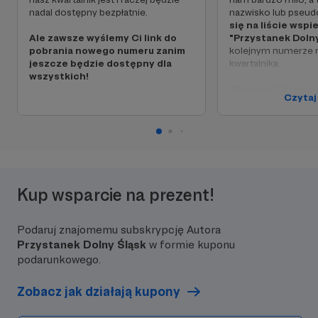
nadal dostępny bezpłatnie.
nazwisko lub pseu
się na liście wspi
Ale zawsze wyślemy Ci link do
"Przystanek Dolny
pobrania nowego numeru zanim
kolejnym numerze 
jeszcze będzie dostępny dla
kwartalnika.
wszystkich!
Wyślemy Ci też za
Czytaj
pobrania nowego 
jeszcze zanim bę
dla wszystkich!
Kup wsparcie na prezent!
Podaruj znajomemu subskrypcję Autora
Przystanek Dolny Śląsk
w formie kuponu
podarunkowego.
Zobacz jak działają kupony