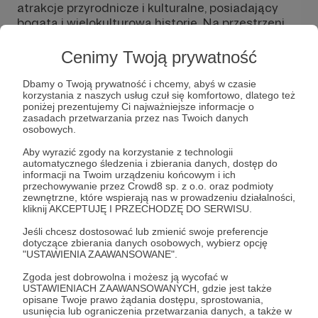
atrakcje przyrodnicze i kulturalne, posiadający
bogatą i wielokulturową historię. Na przestrzeni
wieków swoje piętno odcisnęli na tej ziemi Polacy,
Niemcy i Czesi, dzięki czemu można tu znaleźć -
Cenimy Twoją prywatność
jak nigdzie indziej - ogrom dziedzictwa
kulturowego kilku epok i narodów. Piękne zabytki
Dbamy o Twoją prywatność i chcemy, abyś w czasie
łączą się z niezwykłą przyrodą, a najdawniejsza
korzystania z naszych usług czuł się komfortowo, dlatego też
poniżej prezentujemy Ci najważniejsze informacje o
historia przeplata się z tą najnowszą, kusząc
zasadach przetwarzania przez nas Twoich danych
tajemnicami z czasów odległych i nam
osobowych.
współczesnych, zwłaszcza tych z okresu II wojny
Aby wyrazić zgody na korzystanie z technologii
światowej.
automatycznego śledzenia i zbierania danych, dostęp do
informacji na Twoim urządzeniu końcowym i ich
Dziękujemy, że tu jesteś i chcesz wesprzeć
przechowywanie przez Crowd8 sp. z o.o. oraz podmioty
nasz projekt.
zewnętrzne, które wspierają nas w prowadzeniu działalności,
kliknij AKCEPTUJĘ I PRZECHODZĘ DO SERWISU.
Przystanek Dolny Śląsk
to kwartalnik poświęcony
Jeśli chcesz dostosować lub zmienić swoje preferencje
krajoznawstwu i historii regionalnej oraz promocji
dotyczące zbierania danych osobowych, wybierz opcję
turystyki indywidualnej i transportu publicznego
"USTAWIENIA ZAAWANSOWANE".
regionu dolnośląskiego. Wszystkie wydania są
Zgoda jest dobrowolna i możesz ją wycofać w
dostępne bezpłatnie na naszej stronie
USTAWIENIACH ZAAWANSOWANYCH, gdzie jest także
internetowej. To setki stron ciekawych artykułów i
opisane Twoje prawo żądania dostępu, sprostowania,
usunięcia lub ograniczenia przetwarzania danych, a także w
fotoreportaży.