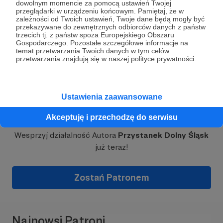
dowolnym momencie za pomocą ustawień Twojej
przeglądarki w urządzeniu końcowym. Pamiętaj, że w
Rozwiń opis
zależności od Twoich ustawień, Twoje dane będą mogły być
Nad tym numerem
przekazywane do zewnętrznych odbiorców danych z państw
trzecich tj. z państw spoza Europejskiego Obszaru
kwartalnika
Przystanek Dolny
Gospodarczego. Pozostałe szczegółowe informacje na
Śląsk
pracowało kilkunastu
temat przetwarzania Twoich danych w tym celów
autorów. Nawet jeśli nie
przetwarzania znajdują się w naszej polityce prywatności.
zdecydujesz się zostać
naszym Patronem,
zobacz co
zrobili >>>
.
Ustawienia zaawansowane
Dołącz do grona Patronów!
Akceptuję i przechodzę do serwisu
Magazyn jest projektem społecznym, tekstów nie
zamawiamy, współpracujemy z wieloma autorami.
Wesprzyj działalność Autora
Przystanek Dolny Śląsk
Ich liczba przekroczyła już setkę. Znajdziecie
już teraz!
wśród nich zawodowych historyków, geografów,
archeologów czy fotografów, jednak co najmniej
połowa to osoby, które na co dzień pracują w
Zostań Patronem
zupełnie innych dziedzinach. Wszystkich łączy
natomiast jedno - miłość do Dolnego Śląska i
chęć podzielenia się swoją pasją. I Ty możesz do
nas dołączyć!
Najnowsi Patroni