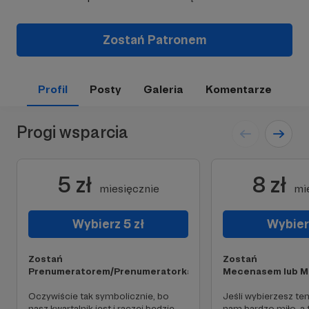
Zostań Patronem
Profil
Posty
Galeria
Komentarze
Progi wsparcia
5 zł
8 zł
miesięcznie
mi
Wybierz 5 zł
Wybierz
Zostań
Zostań
Prenumeratorem/Prenumeratorką!
Mecenasem lub M
Oczywiście tak symbolicznie, bo
Jeśli wybierzesz ten
nasz kwartalnik jest i raczej będzie
nam bardzo miło, a t