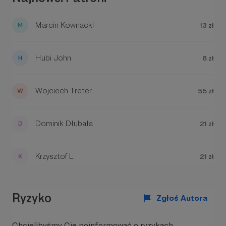
Koniecznie obejrzyj jak piękny
i ciekawy jest
Dolny Śląsk na
Marcin Kownacki
13 zł
naszym Instagramie >>>
. Jest
tam już ponad 2 tysiące zdjęć
wykonanych przez ponad stu
Hubi John
8 zł
różnych autorów.
Wojciech Treter
55 zł
Dominik Dłubała
21 zł
Krzysztof L.
21 zł
Ryzyko
Zgłoś Autora
Chcielibyśmy Cię poinformować o ryzykach,