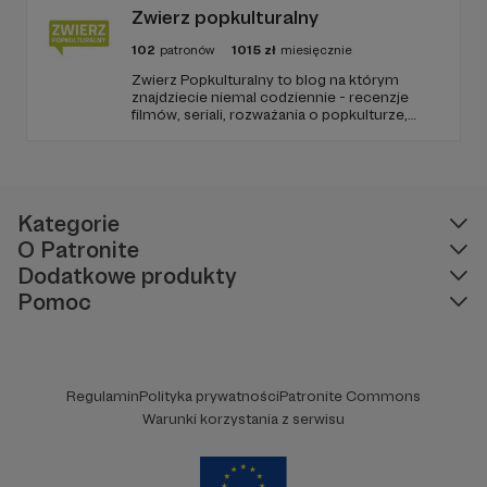
nowego odcinka co czwartek.
Zwierz popkulturalny
102
patronów
1015
zł
miesięcznie
Zwierz Popkulturalny to blog na którym
znajdziecie niemal codziennie - recenzje
filmów, seriali, rozważania o popkulturze,
biografie aktorów i wiele innych kulturalnych
treści. Blog został założony w 2009 roku i od
tego czasu tworzę wokół niego społeczność
ludzi, którzy lubią kulturę.
Kategorie
O Patronite
Dodatkowe produkty
Pomoc
Regulamin
Polityka prywatności
Patronite Commons
Warunki korzystania z serwisu