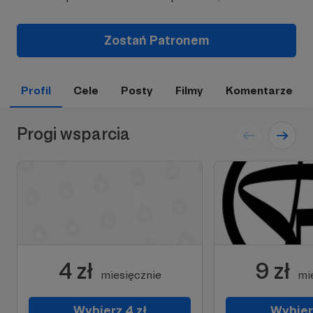
Zostań Patronem
Profil
Cele
Posty
Filmy
Komentarze
Progi wsparcia
4 zł
9 zł
miesięcznie
mi
Wybierz 4 zł
Wybierz