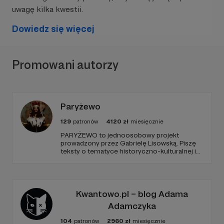
uwagę kilka kwestii.
Dowiedz się więcej
Promowani autorzy
Paryżewo
129
patronów
4120
zł
miesięcznie
PARYŻEWO to jednoosobowy projekt
prowadzony przez Gabrielę Lisowską. Piszę
teksty o tematyce historyczno-kulturalnej i
społecznej, tworzę dwa podcasty –
PARYŻEWO i TW: LISOWSKA oraz regularnie
publikuję treści na Instagramie.
Kwantowo.pl – blog Adama
Adamczyka
104
patronów
2960
zł
miesięcznie