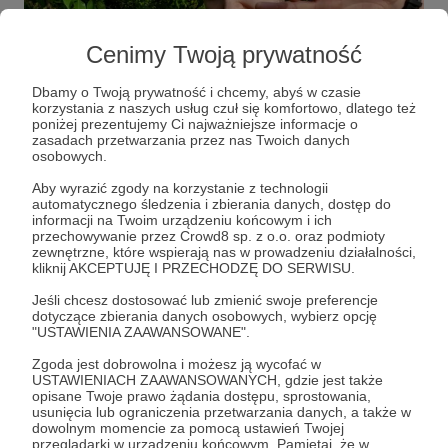
Cenimy Twoją prywatność
Dbamy o Twoją prywatność i chcemy, abyś w czasie
korzystania z naszych usług czuł się komfortowo, dlatego też
poniżej prezentujemy Ci najważniejsze informacje o
zasadach przetwarzania przez nas Twoich danych
osobowych.
O co mi chodzi?
Aby wyrazić zgody na korzystanie z technologii
Rozwiń opis
automatycznego śledzenia i zbierania danych, dostęp do
Przede wszystkim o dwie rzeczy:
informacji na Twoim urządzeniu końcowym i ich
przechowywanie przez Crowd8 sp. z o.o. oraz podmioty
lubię ludzi i jestem ich ciekaw
zewnętrzne, które wspierają nas w prowadzeniu działalności,
kliknij AKCEPTUJĘ I PRZECHODZĘ DO SERWISU.
lubię dzielić się wiedzą i pomagać
Cele
ludziom w odkrywaniu siebie
Jeśli chcesz dostosować lub zmienić swoje preferencje
dotyczące zbierania danych osobowych, wybierz opcję
To drugie podobno nieźle mi wychodzi ;)
"USTAWIENIA ZAAWANSOWANE".
Gdzieś to wszystko musi
Hosting mamy, 
Zgoda jest dobrowolna i możesz ją wycofać w
śmigać
narzędzia
Kocham pracę z ludźmi, ale
sam gabinet to dla
USTAWIENIACH ZAAWANSOWANYCH, gdzie jest także
mnie za mało
. Tym bardziej, że zgłasza się do
opisane Twoje prawo żądania dostępu, sprostowania,
180 zł
97 zł
310 zł
227 z
mnie dużo więcej osób, niż jestem w stanie
usunięcia lub ograniczenia przetwarzania danych, a także w
miesięcznie
brakuje
miesięcznie
brakuj
dowolnym momencie za pomocą ustawień Twojej
przyjąć. A drugi powód tkwi we mnie. Zawsze mnie
przeglądarki w urządzeniu końcowym. Pamiętaj, że w