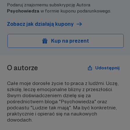
Podaruj znajomemu subskrypcję Autora
👉 ...oraz skoment
Psychowiedza
w formie kuponu podarunkowego.
bieżące sprawy z życi
Zobacz jak działają kupony
TDM dostaniesz raz
więc bez obaw - nie
spamem 🙂
Kup na prezent
O autorze
Udostępnij
Całe moje dorosłe życie to praca z ludźmi. Uczę,
szkolę, leczę emocjonalne blizny z przeszłości.
Swym doświadczeniem dzielę się za
pośrednictwem bloga "Psychowiedza" oraz
podcastu "Ludzie tak mają". Ma być konkretnie,
praktycznie i opierać się na naukowych
dowodach.