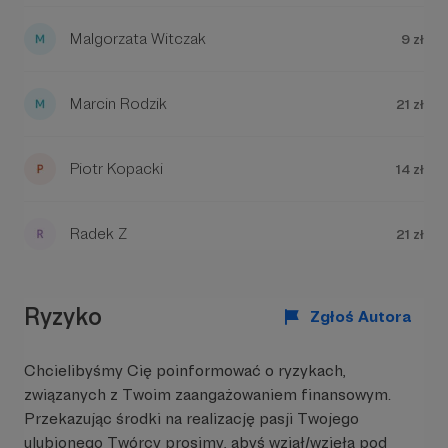
Malgorzata Witczak
9 zł
Marcin Rodzik
21 zł
Piotr Kopacki
14 zł
Radek Z
21 zł
Ryzyko
Zgłoś Autora
Chcielibyśmy Cię poinformować o ryzykach,
związanych z Twoim zaangażowaniem finansowym.
Przekazując środki na realizację pasji Twojego
ulubionego Twórcy prosimy, abyś wziął/wzięła pod