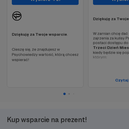
Dziękuję za Twoj
W zamian chcę dać
Dziękuję za Twoje wsparcie
.
zajrzenia za kulisy
postaci dostępu do
Trzeci Dzień Mies
Cieszę się, że znajdujesz w
kiedy będzie się poj
Psychowiedzy wartość, którą chcesz
którym:
wspierać!
👉 dam znać nad cz
pracuję (artykuły, te
Czytaj
odcinki podcastu)
👉 podzielę się róż
i wartościowymi rze
trafiłem - książkami
(bądź nie) przeczyta
Kup wsparcie na prezent!
ciekawostkami z kon
szkoleń itp.