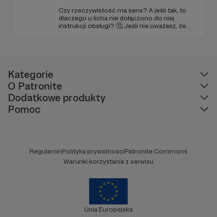
Czy rzeczywistość ma sens? A jeśli tak, to
dlaczego u licha nie dołączono do niej
instrukcji obsługi? 🤔 Jeśli nie uważasz, że
ciekawość to pierwszy stopień do piekła (albo
masz to gdzieś), istnieje szansa, że się
polubimy. 🚀
Kategorie
O Patronite
Dodatkowe produkty
Pomoc
Regulamin
Polityka prywatności
Patronite Commons
Warunki korzystania z serwisu
Unia Europejska