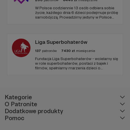
200
patronów
6440
zł
miesięcznie
W Polsce codziennie 13 osób odbiera sobie
życie, każdego dnia 6 dzieci podejmuje próbę
samobójczą. Prowadzimy jedyny w Polsce
serwis, gdzie udzielana jest bezpłatnie i
anonimowo pomoc online dla osób w
kryzysie samobójczym, po próbie
samobójczej, w żałobie i dla osób, które chcą
pomóc.
Liga Superbohaterów
137
patronów
7430
zł
miesięcznie
Fundacja Liga Superbohaterów - wcielamy się
w role superbohaterów, postaci z bajek i
filmów, spełniamy marzenia dzieci o
spotkaniu ulubionej postaci, poprzez
odwiedziny w szpitalach, hospicjach, oraz
terminalnie chorych dzieci w ich domach.
Naszą misją jest niesienie uśmiechu.
Kategorie
O Patronite
Dodatkowe produkty
Pomoc