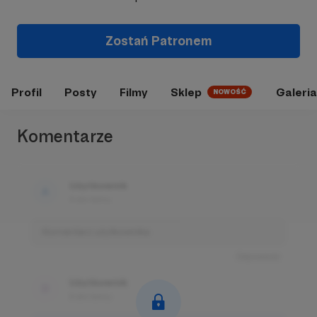
Zostań Patronem
Profil
Posty
Filmy
Sklep
Galeria
NOWOŚĆ
Komentarze
Użytkownik
3 dni temu
Komentarz użytkownika
Odpowiedz
Użytkownik
3 dni temu