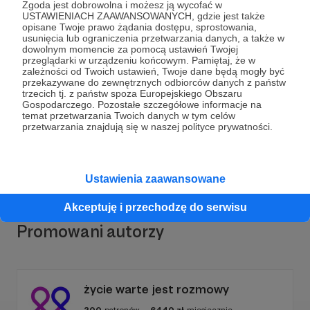
Zgoda jest dobrowolna i możesz ją wycofać w
USTAWIENIACH ZAAWANSOWANYCH, gdzie jest także
opisane Twoje prawo żądania dostępu, sprostowania,
usunięcia lub ograniczenia przetwarzania danych, a także w
dowolnym momencie za pomocą ustawień Twojej
Dołącz do grona Patronów!
przeglądarki w urządzeniu końcowym. Pamiętaj, że w
zależności od Twoich ustawień, Twoje dane będą mogły być
przekazywane do zewnętrznych odbiorców danych z państw
trzecich tj. z państw spoza Europejskiego Obszaru
Wesprzyj działalność Autora
Pszczelarz z Wąchocka
Gospodarczego. Pozostałe szczegółowe informacje na
już teraz!
temat przetwarzania Twoich danych w tym celów
przetwarzania znajdują się w naszej polityce prywatności.
Zostań Patronem
Ustawienia zaawansowane
Akceptuję i przechodzę do serwisu
Promowani autorzy
życie warte jest rozmowy