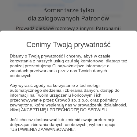
Komentarz użytkownika
Komentarze tylko
Odpowiedz
dla zalogowanych Patronów
Użytkownik
Prowadź ciekawe rozmowy z innymi Patronami i
3 dni temu
Autorem.
Dołącz do Patronów już teraz i odblokuj
dostęp!
Cenimy Twoją prywatność
Komentarz użytkownika
Dbamy o Twoją prywatność i chcemy, abyś w czasie
Zostań Patronem
Odpowiedz
korzystania z naszych usług czuł się komfortowo, dlatego też
poniżej prezentujemy Ci najważniejsze informacje o
Użytkownik
zasadach przetwarzania przez nas Twoich danych
3 dni temu
osobowych.
Aby wyrazić zgody na korzystanie z technologii
Komentarz użytkownika
automatycznego śledzenia i zbierania danych, dostęp do
informacji na Twoim urządzeniu końcowym i ich
przechowywanie przez Crowd8 sp. z o.o. oraz podmioty
Odpowiedz
zewnętrzne, które wspierają nas w prowadzeniu działalności,
kliknij AKCEPTUJĘ I PRZECHODZĘ DO SERWISU.
Jeśli chcesz dostosować lub zmienić swoje preferencje
dotyczące zbierania danych osobowych, wybierz opcję
"USTAWIENIA ZAAWANSOWANE".