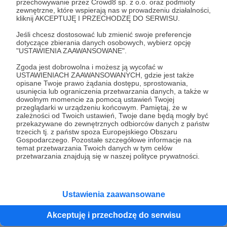
przechowywanie przez Crowd8 sp. z o.o. oraz podmioty
Playlista od Kuby Benedyczaka
zewnętrzne, które wspierają nas w prowadzeniu działalności,
Choć Gra zespołowa odbywa się teraz wczesnym
kliknij AKCEPTUJĘ I PRZECHODZĘ DO SERWISU.
przedpołudniem, żeby nie powiedzieć ranem, to Kuba
prezentuje muzykę, której słucha wieczorami. A co więcej
Jeśli chcesz dostosować lub zmienić swoje preferencje
przyświecało przy układaniu playlisty - tej do audycji i tej
dotyczące zbierania danych osobowych, wybierz opcję
dodatkowej dla Państwa? Zapraszamy do czytania i
"USTAWIENIA ZAAWANSOWANE".
playlista
Kuba Benedyczak
Benedyczak
słuchania!
Zgoda jest dobrowolna i możesz ją wycofać w
USTAWIENIACH ZAAWANSOWANYCH, gdzie jest także
opisane Twoje prawo żądania dostępu, sprostowania,
usunięcia lub ograniczenia przetwarzania danych, a także w
dowolnym momencie za pomocą ustawień Twojej
przeglądarki w urządzeniu końcowym. Pamiętaj, że w
zależności od Twoich ustawień, Twoje dane będą mogły być
przekazywane do zewnętrznych odbiorców danych z państw
trzecich tj. z państw spoza Europejskiego Obszaru
Gospodarczego. Pozostałe szczegółowe informacje na
temat przetwarzania Twoich danych w tym celów
przetwarzania znajdują się w naszej polityce prywatności.
Dołącz do grona Patronów!
Ustawienia zaawansowane
Wesprzyj działalność Autora
Radio 357
już teraz!
Akceptuję i przechodzę do serwisu