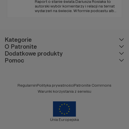
Raport o stanie świata Dariusza Rosiaka to
autorski wybór komentarzy i relacji na temat
wydarzeń na świecie. W formie podcastu albo
programów na żywo z różnych miejsc na
ziemi.
Kategorie
O Patronite
Dodatkowe produkty
Pomoc
Regulamin
Polityka prywatności
Patronite Commons
Warunki korzystania z serwisu
Unia Europejska