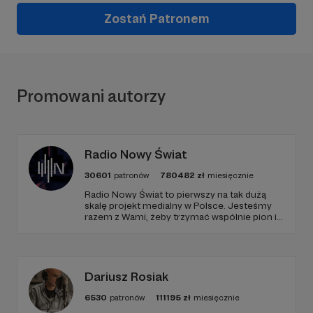
Zostań Patronem
Promowani autorzy
Radio Nowy Świat
30601
patronów
780482
zł
miesięcznie
Radio Nowy Świat to pierwszy na tak dużą
skalę projekt medialny w Polsce. Jesteśmy
razem z Wami, żeby trzymać wspólnie pion i
poziom. Jeśli chcesz nam w tym pomóc -
zapraszamy, miejsca nie zabraknie. :)
Dariusz Rosiak
6530
patronów
111195
zł
miesięcznie