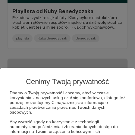
Playlista od Kuby Benedyczaka
Przede wszystkim są kobiety. Kiedy byłem nastolatkiem
słuchałem głównie zespołów męskich, a dziś wolę słuchać
kobiet. Jest też u mnie sporo... - Jakich wykonawców
słucha Kuba Benedyczak? Zapraszamy do słuchania :)
playlista
Kuba Benedyczak
Benedyczak
Cenimy Twoją prywatność
Dbamy o Twoją prywatność i chcemy, abyś w czasie
korzystania z naszych usług czuł się komfortowo, dlatego też
poniżej prezentujemy Ci najważniejsze informacje o
zasadach przetwarzania przez nas Twoich danych
osobowych.
Aby wyrazić zgody na korzystanie z technologii
08.10.2021
Komentarze: 2
●
automatycznego śledzenia i zbierania danych, dostęp do
informacji na Twoim urządzeniu końcowym i ich