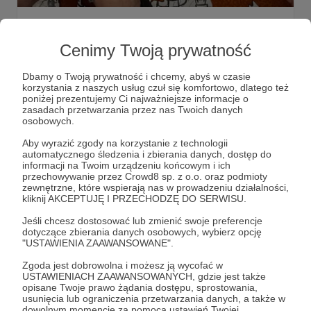
Pojedynek na puzzle - Ranek vs
Popołudniówka!
Cenimy Twoją prywatność
W poniedziałkowej audycji Kieruj się na południe stół w
studiu A stał się miejscem puzzlowego pojedynku - ekipa
Dbamy o Twoją prywatność i chcemy, abyś w czasie
Ranka zmierzyła się z ekipą Popołudniówki? Kto ułożył je
korzystania z naszych usług czuł się komfortowo, dlatego też
szybciej? Sprawdźcie kulisy oraz stronę
poniżej prezentujemy Ci najważniejsze informacje o
https://box.radio357.pl - tam wszystko o puzzlach. ;)
puzzle357
pojedynek
Popołudniówka
+2
zasadach przetwarzania przez nas Twoich danych
osobowych.
Aby wyrazić zgody na korzystanie z technologii
automatycznego śledzenia i zbierania danych, dostęp do
informacji na Twoim urządzeniu końcowym i ich
przechowywanie przez Crowd8 sp. z o.o. oraz podmioty
zewnętrzne, które wspierają nas w prowadzeniu działalności,
kliknij AKCEPTUJĘ I PRZECHODZĘ DO SERWISU.
Jeśli chcesz dostosować lub zmienić swoje preferencje
dotyczące zbierania danych osobowych, wybierz opcję
"USTAWIENIA ZAAWANSOWANE".
Zgoda jest dobrowolna i możesz ją wycofać w
USTAWIENIACH ZAAWANSOWANYCH, gdzie jest także
Dołącz do grona Patronów!
opisane Twoje prawo żądania dostępu, sprostowania,
usunięcia lub ograniczenia przetwarzania danych, a także w
dowolnym momencie za pomocą ustawień Twojej