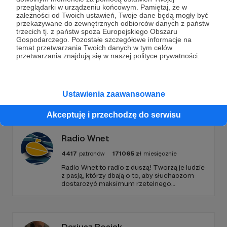
przeglądarki w urządzeniu końcowym. Pamiętaj, że w
Wesprzyj działalność Autora
Radio 357
już teraz!
zależności od Twoich ustawień, Twoje dane będą mogły być
przekazywane do zewnętrznych odbiorców danych z państw
trzecich tj. z państw spoza Europejskiego Obszaru
Zostań Patronem
Gospodarczego. Pozostałe szczegółowe informacje na
temat przetwarzania Twoich danych w tym celów
przetwarzania znajdują się w naszej polityce prywatności.
Promowani autorzy
Ustawienia zaawansowane
Akceptuję i przechodzę do serwisu
Radio Wnet
4417
patronów
171065
zł
miesięcznie
Radio Wnet to radio z duszą! Tworzą je ludzie
z pasją, którzy dbają o to, aby słuchaczom
dostarczyć maksimum rzetelnego
dziennikarstwa. A mogą to robić, ponieważ
Radio Wnet jest w pełni niezależne i… wolne!
Zachowanie tej właśnie wolności zależy dziś
od Twojego wsparcia!
Dariusz Rosiak