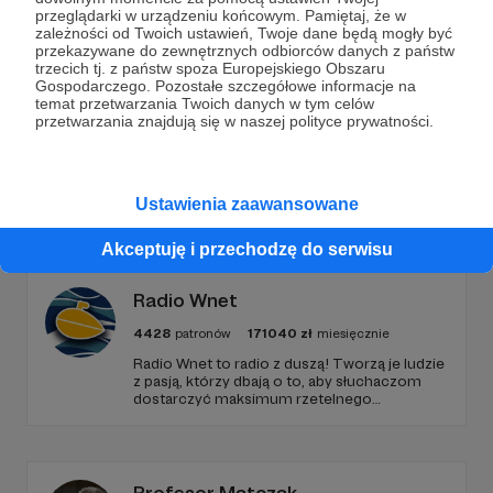
przeglądarki w urządzeniu końcowym. Pamiętaj, że w
Wesprzyj działalność Autora
Radio 357
już teraz!
zależności od Twoich ustawień, Twoje dane będą mogły być
przekazywane do zewnętrznych odbiorców danych z państw
trzecich tj. z państw spoza Europejskiego Obszaru
Zostań Patronem
Gospodarczego. Pozostałe szczegółowe informacje na
temat przetwarzania Twoich danych w tym celów
przetwarzania znajdują się w naszej polityce prywatności.
Promowani autorzy
Ustawienia zaawansowane
Akceptuję i przechodzę do serwisu
Radio Wnet
4428
patronów
171040
zł
miesięcznie
Radio Wnet to radio z duszą! Tworzą je ludzie
z pasją, którzy dbają o to, aby słuchaczom
dostarczyć maksimum rzetelnego
dziennikarstwa. A mogą to robić, ponieważ
Radio Wnet jest w pełni niezależne i… wolne!
Zachowanie tej właśnie wolności zależy dziś
od Twojego wsparcia!
Profesor Matczak