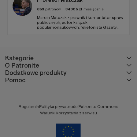
853
patronów
34905
zł
miesięcznie
Marcin Matczak - prawnik i komentator spraw
publicznych, autor książek
popularnonaukowych, felietonista Gazety
Wyborczej, autor podkastów i filmów
edukacyjnych. Mówi jasno o prawie, filozofii i
języku. Promuje umiarkowanie w życiu
publicznym, walczy z plemiennością i
bańkami informacyjnymi.
Kategorie
O Patronite
Dodatkowe produkty
Pomoc
Regulamin
Polityka prywatności
Patronite Commons
Warunki korzystania z serwisu