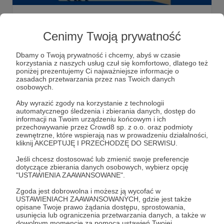
Patronujemy festiwalowi FAMA w
Świnoujściu!
Cenimy Twoją prywatność
Cichy w jury i warsztaty z Agnieszką Szwajgier! To m.in. na
festiwalu Fama, który z dumną objęliśmy patronatem
Dbamy o Twoją prywatność i chcemy, abyś w czasie
medialnym.
korzystania z naszych usług czuł się komfortowo, dlatego też
poniżej prezentujemy Ci najważniejsze informacje o
Patronat medialny
Fama 2022
Młodzi zdolni
zasadach przetwarzania przez nas Twoich danych
osobowych.
Aby wyrazić zgody na korzystanie z technologii
automatycznego śledzenia i zbierania danych, dostęp do
informacji na Twoim urządzeniu końcowym i ich
przechowywanie przez Crowd8 sp. z o.o. oraz podmioty
zewnętrzne, które wspierają nas w prowadzeniu działalności,
kliknij AKCEPTUJĘ I PRZECHODZĘ DO SERWISU.
Jeśli chcesz dostosować lub zmienić swoje preferencje
dotyczące zbierania danych osobowych, wybierz opcję
"USTAWIENIA ZAAWANSOWANE".
Zgoda jest dobrowolna i możesz ją wycofać w
USTAWIENIACH ZAAWANSOWANYCH, gdzie jest także
Dołącz do grona Patronów!
opisane Twoje prawo żądania dostępu, sprostowania,
usunięcia lub ograniczenia przetwarzania danych, a także w
dowolnym momencie za pomocą ustawień Twojej