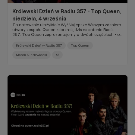
Królewski Dzień w Radiu 357 - Top Queen,
niedziela, 4 września
To notowanie ułożyliście Wy! Najlepsze Waszym zdaniem
utwory zespołu Queen zabrzmią dziś na antenie Radia
357. Top Queen zaprezentujemy w dwóch częściach - od
10:00 do 12:00 i od 15:00 do 18:00. Czekają nas także
dodatkowa audycja i spotkanie w formule kina
Królewski Dzień w Radiu 357
Top Queen
plenerowego! W poście na bieżąco ukazują się piosenki w
kolejności prezentowanej na antenie.
Marek Niedźwiecki
+3