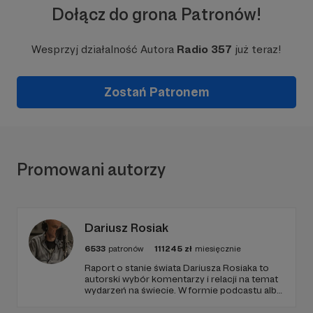
Dołącz do grona Patronów!
Wesprzyj działalność Autora
Radio 357
już teraz!
Zostań Patronem
Promowani autorzy
Dariusz Rosiak
6533
patronów
111245
zł
miesięcznie
Raport o stanie świata Dariusza Rosiaka to
autorski wybór komentarzy i relacji na temat
wydarzeń na świecie. W formie podcastu albo
programów na żywo z różnych miejsc na
ziemi.