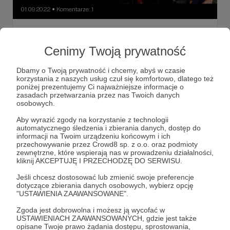
01.09.2022
Komentarze: 1
●
Królewski Dzień w Radiu 357 - ostatnie
chwile na głosowanie i plan na niedzielę!
Cenimy Twoją prywatność
Tylko do 12:00 zapraszamy do głosowania na Top Queen
- ostatnie głosy od Patronów zbieramy na
Dbamy o Twoją prywatność i chcemy, abyś w czasie
https://queen.radio357.pl W poście mamy dla Was
korzystania z naszych usług czuł się komfortowo, dlatego też
szczegóły dotyczące niedzieli - ten dzień niemal w całości
poniżej prezentujemy Ci najważniejsze informacje o
spędzimy po Królewsku! Przed nami Top, dodatkowa
Królewski Dzień w Radiu 357
Top Queen
zasadach przetwarzania przez nas Twoich danych
audycja i specjalne spotkanie nad Wisłą, w którym każdy
osobowych.
może mieć swój udział. :)
Kino plenerowe
+2
Aby wyrazić zgody na korzystanie z technologii
automatycznego śledzenia i zbierania danych, dostęp do
informacji na Twoim urządzeniu końcowym i ich
przechowywanie przez Crowd8 sp. z o.o. oraz podmioty
zewnętrzne, które wspierają nas w prowadzeniu działalności,
kliknij AKCEPTUJĘ I PRZECHODZĘ DO SERWISU.
Jeśli chcesz dostosować lub zmienić swoje preferencje
dotyczące zbierania danych osobowych, wybierz opcję
"USTAWIENIA ZAAWANSOWANE".
Zgoda jest dobrowolna i możesz ją wycofać w
USTAWIENIACH ZAAWANSOWANYCH, gdzie jest także
opisane Twoje prawo żądania dostępu, sprostowania,