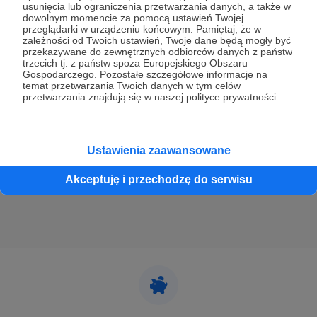
usunięcia lub ograniczenia przetwarzania danych, a także w
dowolnym momencie za pomocą ustawień Twojej
przeglądarki w urządzeniu końcowym. Pamiętaj, że w
23.08.2022
Komentarze: 33
●
zależności od Twoich ustawień, Twoje dane będą mogły być
przekazywane do zewnętrznych odbiorców danych z państw
Rusza głosowanie na Top Queen - przed
trzecich tj. z państw spoza Europejskiego Obszaru
Gospodarczego. Pozostałe szczegółowe informacje na
nami Królewski Dzień w Radiu 357!
temat przetwarzania Twoich danych w tym celów
Który utwór zespołu Queen jest Waszym ulubionym? W
przetwarzania znajdują się w naszej polityce prywatności.
niedzielę, 4 września, Królewski Dzień w Radiu 357!
Najpierw Top Queen, w dwóch częściach, a wieczorem
spotkanie nad Wisłą w formie kina plenerowego. Wszystkie
szczegóły i głosowanie na https://queen.radio357.pl
Królewski Dzień w Radiu 357
Top Queen
głosowanie
Ustawienia zaawansowane
Akceptuję i przechodzę do serwisu