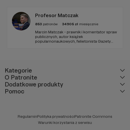
Profesor Matczak
853
patronów
34905
zł
miesięcznie
Marcin Matczak - prawnik i komentator spraw
publicznych, autor książek
popularnonaukowych, felietonista Gazety
Wyborczej, autor podkastów i filmów
edukacyjnych. Mówi jasno o prawie, filozofii i
języku. Promuje umiarkowanie w życiu
publicznym, walczy z plemiennością i
bańkami informacyjnymi.
Kategorie
O Patronite
Dodatkowe produkty
Pomoc
Regulamin
Polityka prywatności
Patronite Commons
Warunki korzystania z serwisu