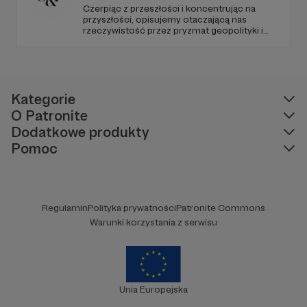
Czerpiąc z przeszłości i koncentrując na
przyszłości, opisujemy otaczającą nas
rzeczywistość przez pryzmat geopolityki i
geostrategii. Naszym celem jest uczynienie
ze Strategy&Future kluczowego źródła myśli
geopolitycznej w Polsce i w Europie.
Kategorie
O Patronite
Dodatkowe produkty
Pomoc
Regulamin
Polityka prywatności
Patronite Commons
Warunki korzystania z serwisu
Unia Europejska