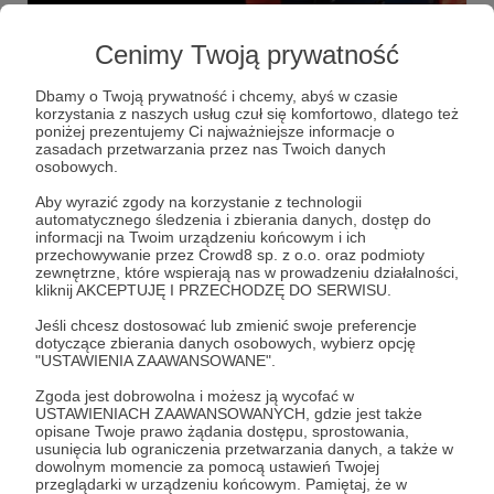
Live otwarty z Edytą Bartosiewicz!
Cenimy Twoją prywatność
Zapraszamy na specjalną transmisję live, w której o swojej
audycji w Radiu 357 opowie Wam Edyta Bartosiewicz! Live
Dbamy o Twoją prywatność i chcemy, abyś w czasie
otwarty startuje o godzinie 21:50 we wszystkich naszych
korzystania z naszych usług czuł się komfortowo, dlatego też
mediach społecznościowych: YouTube, Fecebook,
poniżej prezentujemy Ci najważniejsze informacje o
Instagram i oczywiście też na Patronite! Wokalistka będzie
live otwarty
live
Edyta Bartosiewicz
+1
zasadach przetwarzania przez nas Twoich danych
bohaterką audycji Grzegorza Sajóra "Korzenie i skrzydła",
osobowych.
która od 21:00 dziś na naszej antenie. Ostatnie 10 minut
przeznaczymy na zapoznanie się z audycją w nowym
Aby wyrazić zgody na korzystanie z technologii
paśmie, która wejdzie do naszej jesiennej ramówki.
automatycznego śledzenia i zbierania danych, dostęp do
Wszyscy jesteście mile widziani! :)
informacji na Twoim urządzeniu końcowym i ich
przechowywanie przez Crowd8 sp. z o.o. oraz podmioty
zewnętrzne, które wspierają nas w prowadzeniu działalności,
kliknij AKCEPTUJĘ I PRZECHODZĘ DO SERWISU.
Jeśli chcesz dostosować lub zmienić swoje preferencje
dotyczące zbierania danych osobowych, wybierz opcję
"USTAWIENIA ZAAWANSOWANE".
Zgoda jest dobrowolna i możesz ją wycofać w
USTAWIENIACH ZAAWANSOWANYCH, gdzie jest także
Dołącz do grona Patronów!
opisane Twoje prawo żądania dostępu, sprostowania,
usunięcia lub ograniczenia przetwarzania danych, a także w
dowolnym momencie za pomocą ustawień Twojej
przeglądarki w urządzeniu końcowym. Pamiętaj, że w
Wesprzyj działalność Autora
Radio 357
już teraz!