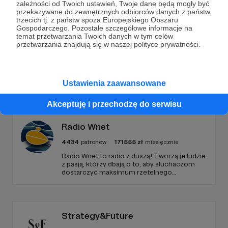
zależności od Twoich ustawień, Twoje dane będą mogły być
przekazywane do zewnętrznych odbiorców danych z państw
trzecich tj. z państw spoza Europejskiego Obszaru
Zostań Patronem
Gospodarczego. Pozostałe szczegółowe informacje na
temat przetwarzania Twoich danych w tym celów
przetwarzania znajdują się w naszej polityce prywatności.
Promowani autorzy
Ustawienia zaawansowane
Akceptuję i przechodzę do serwisu
Radio Wnet
4434
patronów
171555
zł
miesięcznie
Radio Wnet to radio z duszą! Tworzą je ludzie
z pasją, którzy dbają o to, aby słuchaczom
dostarczyć maksimum rzetelnego
dziennikarstwa. A mogą to robić, ponieważ
Radio Wnet jest w pełni niezależne i… wolne!
Zachowanie tej właśnie wolności zależy dziś
od Twojego wsparcia!
Strategy&Future