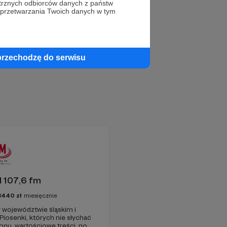
trznych odbiorców danych z państw
 przetwarzania Twoich danych w tym
przechodzę do serwisu
 107,6 fm
3440
zł
miesięcznie
 województwie śląskim i
 Piosenki, których nie słychać
onu, wartościowe treści, no i