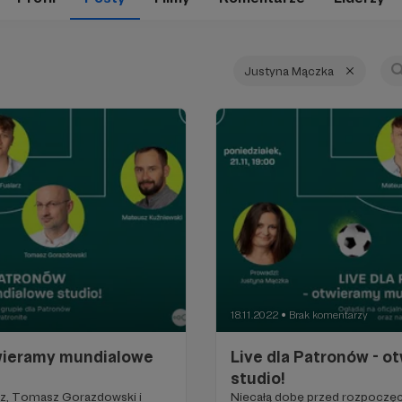
Justyna Mączka
18.11.2022
Brak komentarzy
●
twieramy mundialowe
Live dla Patronów - 
studio!
rz, Tomasz Gorazdowski i
Niecałą dobę przed rozpoczę