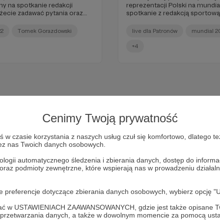
y na spotkanie redakcji
reprezentacji Polski na mundi
żecie zadawać pytania oraz
spotkanie z redakcją sportow
ski - pierwszy mecz już jutro.
Gorazdowskim, Mateuszem Fu
Kuźniewskim rozmawiać będzi
22
Tomek Gorazdowski
live dla Patronów
mundial 2
rywalizacja w cieniu bojkotu i
potępienie. Zapraszamy na ot
+4
wszystkich Patronów Radia 35
Cenimy Twoją prywatność
w czasie korzystania z naszych usług czuł się komfortowo, dlatego te
zez nas Twoich danych osobowych.
ologii automatycznego śledzenia i zbierania danych, dostęp do inform
 oraz podmioty zewnętrzne, które wspierają nas w prowadzeniu dział
Dołącz do grona Patronów!
oje preferencje dotyczące zbierania danych osobowych, wybierz op
ofać w USTAWIENIACH ZAAWANSOWANYCH, gdzie jest także opisane Tw
a przetwarzania danych, a także w dowolnym momencie za pomocą usta
Wesprzyj działalność Autora
Radio 357
już teraz!