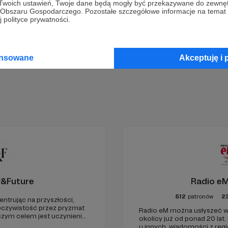
 Twoich ustawień, Twoje dane będą mogły być przekazywane do zewnę
go Obszaru Gospodarczego. Pozostałe szczegółowe informacje na temat
 polityce prywatności.
Zostań Patronem
ansowane
Akceptuję i 
y&Future
Radio eM
512
patronów
2
entrując na przyszłości,
eczywistość przez pryzmat
Radio eM można usłyszeć w
aszym celem jest uczynienie
okolicy już od ponad 20 lat.
go źródła myśli
u innych, wiadomości z regi