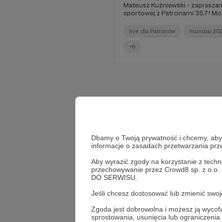
Mateusz Kuźniewski - zapraszam
sportowej z Patronami 357! Mo
typować wyniki reprezentacji Pol
;)
live dla Patronów
mundial 20
+6
Dbamy o Twoją prywatność i chcemy, abyś 
informacje o zasadach przetwarzania pr
Aby wyrazić zgody na korzystanie z techn
przechowywanie przez Crowd8 sp. z o.o.
DO SERWISU.
Jeśli chcesz dostosować lub zmienić sw
Zgoda jest dobrowolna i możesz ją wyc
sprostowania, usunięcia lub ograniczeni