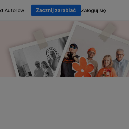
od Autorów
Zacznij zarabiać
Zaloguj się