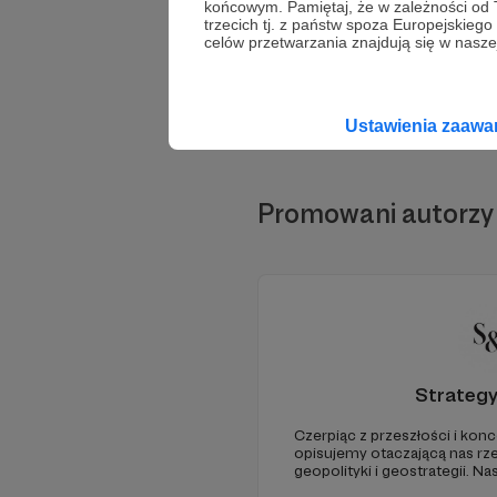
końcowym. Pamiętaj, że w zależności od
trzecich tj. z państw spoza Europejskie
celów przetwarzania znajdują się w naszej
Ustawienia zaaw
Promowani autorzy
Strateg
Czerpiąc z przeszłości i konc
opisujemy otaczającą nas rz
geopolityki i geostrategii. N
ze Strategy&Future kluczowe