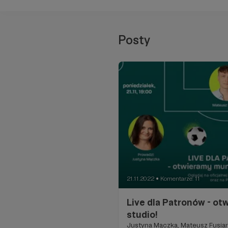
Posty
21.11.2022
Komentarze: 11
●
Live dla Patronów - o
studio!
Justyna Mączka, Mateusz Fusia