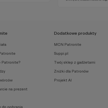
uropie.
dobry humor. To wszystko z
nami każdego dnia, a teraz
naszymi Patronami!
nite
Dodatkowe produkty
iała
MCN Patronite
Patronite
Suppi.pl
 Patronite?
Twój sklep z gadżetami
dzy
Zniżki dla Patronów
Twórców
Projekt AI
rcie na prezent
y do pobrania