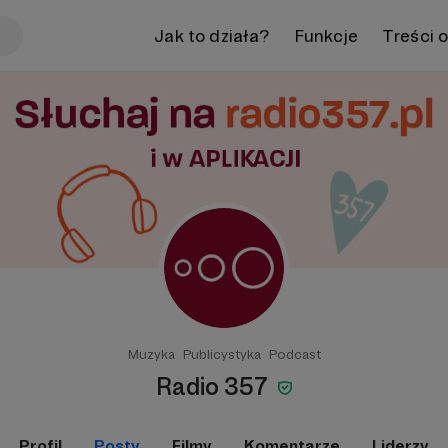
Jak to działa?
Funkcje
Treści 
Muzyka
Publicystyka
Podcast
Radio 357
Profil
Posty
Filmy
Komentarze
Liderzy