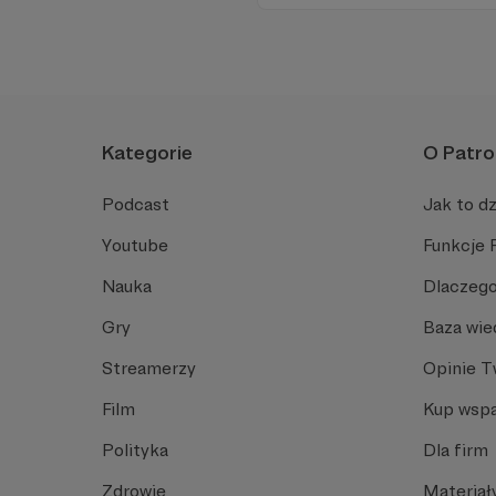
geopolitycznej w Polsce i w E
Kategorie
O Patro
Podcast
Jak to dz
Youtube
Funkcje 
Nauka
Dlaczego
Gry
Baza wie
Streamerzy
Opinie 
Film
Kup wspa
Polityka
Dla firm
Zdrowie
Materiał