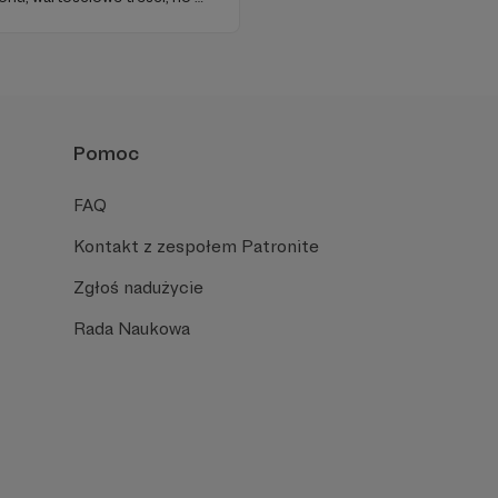
najdziecie u nas. Jesteście z
 zachęcamy - zostańcie
Pomoc
FAQ
Kontakt z zespołem Patronite
Zgłoś nadużycie
Rada Naukowa