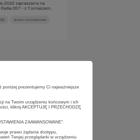
alu 2022 zapraszamy na
ą Radia 357 - z Tomaszem
siarzem i Mateuszem
e Justyna Mączka. Emocje i
022
studio mundialowe
 wydarzeń zasługujących na
warcie mundialowego studia
7.
ż poniżej prezentujemy Ci najważniejsze
acji na Twoim urządzeniu końcowym i ich
alności, kliknij AKCEPTUJĘ I PRZECHODZĘ
cję "USTAWIENIA ZAAWANSOWANE".
oje prawo żądania dostępu,
wień Twojej przeglądarki w urządzeniu