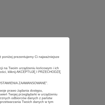
ż poniżej prezentujemy Ci najważniejsze
acji na Twoim urządzeniu końcowym i ich
alności, kliknij AKCEPTUJĘ I PRZECHODZĘ
cję "USTAWIENIA ZAAWANSOWANE".
oje prawo żądania dostępu,
wień Twojej przeglądarki w urządzeniu
trznych odbiorców danych z państw
 przetwarzania Twoich danych w tym