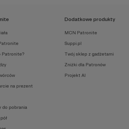
nite
Dodatkowe produkty
iała
MCN Patronite
Patronite
Suppi.pl
 Patronite?
Twój sklep z gadżetami
dzy
Zniżki dla Patronów
Twórców
Projekt AI
rcie na prezent
y do pobrania
spół
nas