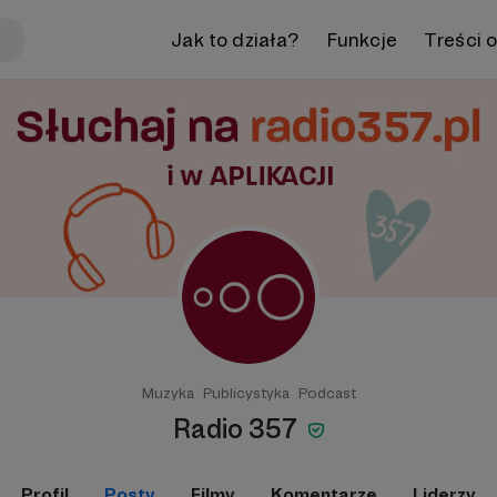
Jak to działa?
Funkcje
Treści 
Muzyka
Publicystyka
Podcast
Radio 357
Profil
Posty
Filmy
Komentarze
Liderzy