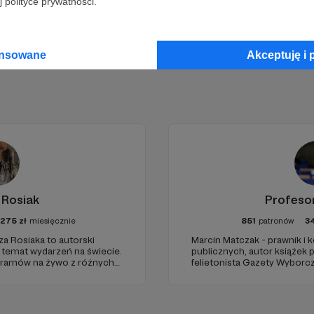
 polityce prywatności.
ansowane
Akceptuję i 
 Rosiak
Profeso
1275
zł
miesięcznie
851
patronów
3
za Rosiaka to autorski
Marcin Matczak - prawnik i
a temat wydarzeń na świecie.
publicznych, autor książek
gramów na żywo z różnych
felietonista Gazety Wyborcz
edukacyjnych. Mówi jasno o pr
Promuje umiarkowanie w życ
plemiennością i bańkami in