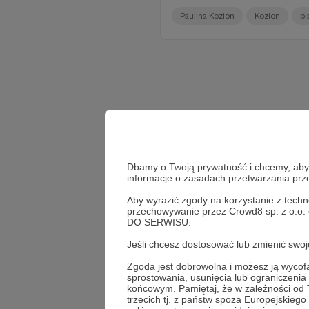
Paulina Kozion
Kozion
pl
Dbamy o Twoją prywatność i chcemy, abyś 
informacje o zasadach przetwarzania pr
Aby wyrazić zgody na korzystanie z techn
przechowywanie przez Crowd8 sp. z o.o.
DO SERWISU.
Jeśli chcesz dostosować lub zmienić sw
Zgoda jest dobrowolna i możesz ją wyc
sprostowania, usunięcia lub ograniczeni
końcowym. Pamiętaj, że w zależności od
trzecich tj. z państw spoza Europejskie