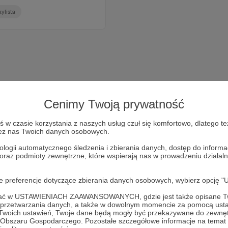
aylista
Cenimy Twoją prywatność
w czasie korzystania z naszych usług czuł się komfortowo, dlatego te
zez nas Twoich danych osobowych.
ologii automatycznego śledzenia i zbierania danych, dostęp do inform
 oraz podmioty zewnętrzne, które wspierają nas w prowadzeniu dział
Dołącz do grona Patronów!
oje preferencje dotyczące zbierania danych osobowych, wybierz op
Wesprzyj działalność Autora
Radio 357
już teraz!
ofać w USTAWIENIACH ZAAWANSOWANYCH, gdzie jest także opisane Tw
a przetwarzania danych, a także w dowolnym momencie za pomocą usta
 Twoich ustawień, Twoje dane będą mogły być przekazywane do zewnę
Zostań Patronem
go Obszaru Gospodarczego. Pozostałe szczegółowe informacje na temat