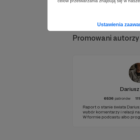
celów przetwarzania znajdują się w naszej
Ustawienia zaaw
Promowani autorzy
Dariusz
6536
patronów
11
Raport o stanie świata Darius
wybór komentarzy i relacji n
W formie podcastu albo pro
miejsc na ziemi.