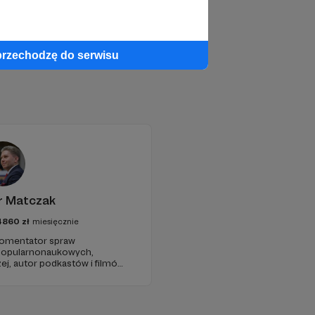
przechodzę do serwisu
r Matczak
4860
zł
miesięcznie
 komentator spraw
 popularnonaukowych,
ej, autor podkastów i filmów
awie, filozofii i języku.
iu publicznym, walczy z
formacyjnymi.