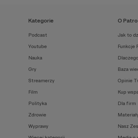
Kategorie
O Patro
Podcast
Jak to dz
Youtube
Funkcje 
Nauka
Dlaczego
Gry
Baza wie
Streamerzy
Opinie 
Film
Kup wspa
Polityka
Dla firm
Zdrowie
Materiał
Wyprawy
Nasz Ze
Więcej kategorii
Media o 