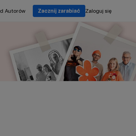
od Autorów
Zacznij zarabiać
Zaloguj się