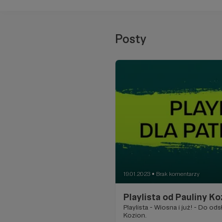
Posty
19.01.2023
Brak komentarzy
●
Playlista od Pauliny Ko
Playlista - Wiosna i już! - Do od
Kozion.