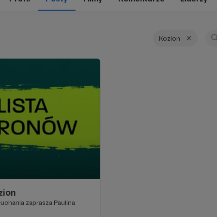
Kozion
zion
słuchania zaprasza Paulina