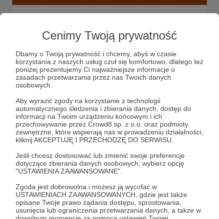
Przegląd aktualności - tydzień 20-24
lutego
Cenimy Twoją prywatność
Wizyta Joe Bidena w Polsce oraz rocznica rozpoczęcia
agresji Rosji na Ukrainę były głównymi tematami, które w
Dbamy o Twoją prywatność i chcemy, abyś w czasie
minionym tygodniu poruszali reporterzy i redaktorzy
korzystania z naszych usług czuł się komfortowo, dlatego też
aktualności Radia 357. Zapraszamy do lektury. :)
poniżej prezentujemy Ci najważniejsze informacje o
przegląd aktualności
Ranek
Popołudniówka
+6
zasadach przetwarzania przez nas Twoich danych
osobowych.
Aby wyrazić zgody na korzystanie z technologii
automatycznego śledzenia i zbierania danych, dostęp do
informacji na Twoim urządzeniu końcowym i ich
przechowywanie przez Crowd8 sp. z o.o. oraz podmioty
zewnętrzne, które wspierają nas w prowadzeniu działalności,
kliknij AKCEPTUJĘ I PRZECHODZĘ DO SERWISU.
Jeśli chcesz dostosować lub zmienić swoje preferencje
dotyczące zbierania danych osobowych, wybierz opcję
"USTAWIENIA ZAAWANSOWANE".
Zgoda jest dobrowolna i możesz ją wycofać w
USTAWIENIACH ZAAWANSOWANYCH, gdzie jest także
Dołącz do grona Patronów!
opisane Twoje prawo żądania dostępu, sprostowania,
usunięcia lub ograniczenia przetwarzania danych, a także w
dowolnym momencie za pomocą ustawień Twojej