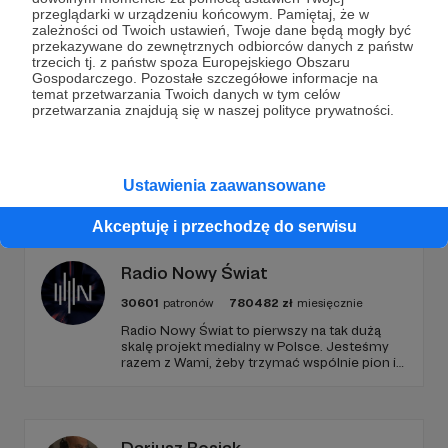
przeglądarki w urządzeniu końcowym. Pamiętaj, że w
Wesprzyj działalność Autora
Radio 357
już teraz!
zależności od Twoich ustawień, Twoje dane będą mogły być
przekazywane do zewnętrznych odbiorców danych z państw
trzecich tj. z państw spoza Europejskiego Obszaru
Zostań Patronem
Gospodarczego. Pozostałe szczegółowe informacje na
temat przetwarzania Twoich danych w tym celów
przetwarzania znajdują się w naszej polityce prywatności.
Promowani autorzy
Ustawienia zaawansowane
Akceptuję i przechodzę do serwisu
Radio Nowy Świat
30601
patronów
780482
zł
miesięcznie
Radio Nowy Świat to pierwszy na tak dużą
skalę projekt medialny w Polsce. Jesteśmy
razem z Wami, żeby trzymać wspólnie pion i
poziom. Jeśli chcesz nam w tym pomóc -
zapraszamy, miejsca nie zabraknie. :)
Dariusz Rosiak