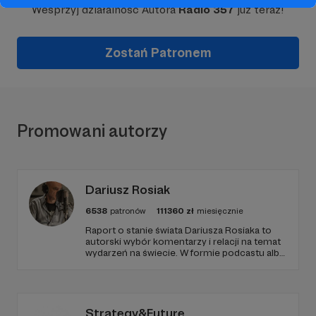
Wesprzyj działalność Autora
Radio 357
już teraz!
Zostań Patronem
Promowani autorzy
Dariusz Rosiak
6538
patronów
111360
zł
miesięcznie
Raport o stanie świata Dariusza Rosiaka to
autorski wybór komentarzy i relacji na temat
wydarzeń na świecie. W formie podcastu albo
programów na żywo z różnych miejsc na
ziemi.
Strategy&Future