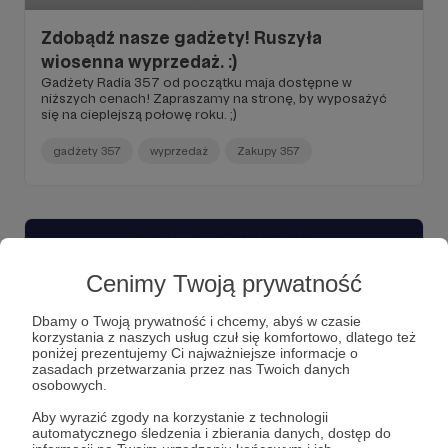
Zdobądź nasze gadżety! Ruszyła
wiosenna wyprzedaż. :)
Gadżety Radia 357 od początku maja dostępne w
niższych cenach! Zapraszamy na stronę, by wyposażyć
się na cieplejszą połowę roku. ;)
gadżety 357
wyprzedaż
Zakupy 357
Cenimy Twoją prywatność
Dbamy o Twoją prywatność i chcemy, abyś w czasie
korzystania z naszych usług czuł się komfortowo, dlatego też
poniżej prezentujemy Ci najważniejsze informacje o
zasadach przetwarzania przez nas Twoich danych
osobowych.
Aby wyrazić zgody na korzystanie z technologii
automatycznego śledzenia i zbierania danych, dostęp do
27.11.2023
Komentarze: 3
●