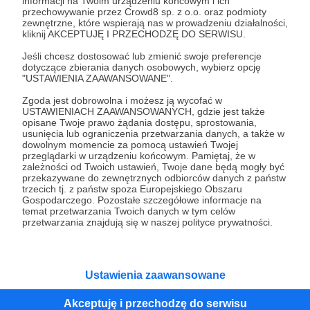
informacji na Twoim urządzeniu końcowym i ich
przechowywanie przez Crowd8 sp. z o.o. oraz podmioty
Zakupy 357 - jesień/zima 2023 - live dla
zewnętrzne, które wspierają nas w prowadzeniu działalności,
kliknij AKCEPTUJĘ I PRZECHODZĘ DO SERWISU.
Patronów [OGLĄDAJ JUŻ JUTRO]
Katarzyna Zduńczyk i Michał Gąsiorowski zapraszają na
Jeśli chcesz dostosować lub zmienić swoje preferencje
kolejne spotkanie w formule live. Podsumują nowości,
dotyczące zbierania danych osobowych, wybierz opcję
które już możecie kupić na https://zakupy.radio357.pl - a
"USTAWIENIA ZAAWANSOWANE".
ostatnio pojawiło się ich bardzo dużo! Zapowiedzą
również to, co przed nami w Boxie i Gadżetach - a
Zgoda jest dobrowolna i możesz ją wycofać w
live dla Patronów
Zakupy 357
Box 357
+2
nowości o tej porze roku dopasowane są w szczególny
USTAWIENIACH ZAAWANSOWANYCH, gdzie jest także
sposób - jako Patroni poznacie je jako pierwsi!
opisane Twoje prawo żądania dostępu, sprostowania,
Zapraszamy od 18:30 - w tym poście dostępne jest
usunięcia lub ograniczenia przetwarzania danych, a także w
okienko transmisji.
dowolnym momencie za pomocą ustawień Twojej
przeglądarki w urządzeniu końcowym. Pamiętaj, że w
zależności od Twoich ustawień, Twoje dane będą mogły być
przekazywane do zewnętrznych odbiorców danych z państw
trzecich tj. z państw spoza Europejskiego Obszaru
Gospodarczego. Pozostałe szczegółowe informacje na
temat przetwarzania Twoich danych w tym celów
przetwarzania znajdują się w naszej polityce prywatności.
Ustawienia zaawansowane
Dołącz do grona Patronów!
Akceptuję i przechodzę do serwisu