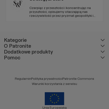
Czerpiąc z przeszłości i koncentrując na
przyszłości, opisujemy otaczającą nas
rzeczywistość przez pryzmat geopolityki i
geostrategii. Naszym celem jest uczynienie
ze Strategy&Future kluczowego źródła myśli
geopolitycznej w Polsce i w Europie.
Kategorie
O Patronite
Dodatkowe produkty
Pomoc
Regulamin
Polityka prywatności
Patronite Commons
Warunki korzystania z serwisu
Unia Europejska