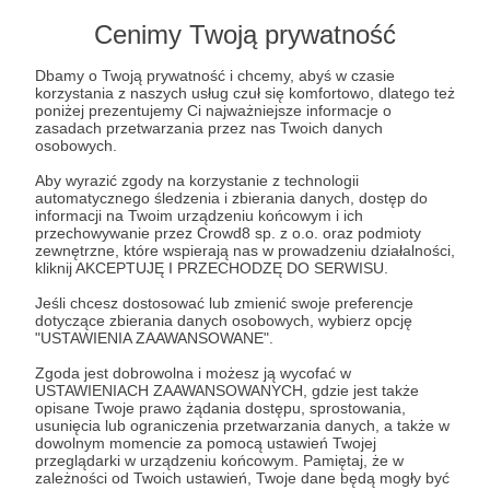
Lista postów jest pusta
Cenimy Twoją prywatność
Autor nie dodał jeszcze żadnych postów
Dbamy o Twoją prywatność i chcemy, abyś w czasie
korzystania z naszych usług czuł się komfortowo, dlatego też
poniżej prezentujemy Ci najważniejsze informacje o
zasadach przetwarzania przez nas Twoich danych
osobowych.
Aby wyrazić zgody na korzystanie z technologii
automatycznego śledzenia i zbierania danych, dostęp do
informacji na Twoim urządzeniu końcowym i ich
przechowywanie przez Crowd8 sp. z o.o. oraz podmioty
zewnętrzne, które wspierają nas w prowadzeniu działalności,
kliknij AKCEPTUJĘ I PRZECHODZĘ DO SERWISU.
Jeśli chcesz dostosować lub zmienić swoje preferencje
dotyczące zbierania danych osobowych, wybierz opcję
Dołącz do grona Patronów!
"USTAWIENIA ZAAWANSOWANE".
Zgoda jest dobrowolna i możesz ją wycofać w
USTAWIENIACH ZAAWANSOWANYCH, gdzie jest także
Wesprzyj działalność Autora
Radio Warszawa
już
opisane Twoje prawo żądania dostępu, sprostowania,
teraz!
usunięcia lub ograniczenia przetwarzania danych, a także w
dowolnym momencie za pomocą ustawień Twojej
przeglądarki w urządzeniu końcowym. Pamiętaj, że w
zależności od Twoich ustawień, Twoje dane będą mogły być
Zostań Patronem