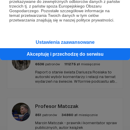
przekazywane do zewnętrznych odbiorców danych z państw
trzecich tj. z państw spoza Europejskiego Obszaru
Gospodarczego. Pozostałe szczegółowe informacje na
temat przetwarzania Twoich danych w tym celów
przetwarzania znajdują się w naszej polityce prywatności.
Promowani autorzy
Ustawienia zaawansowane
Akceptuję i przechodzę do serwisu
Dariusz Rosiak
6536
patronów
111275
zł
miesięcznie
Raport o stanie świata Dariusza Rosiaka to
autorski wybór komentarzy i relacji na temat
wydarzeń na świecie. W formie podcastu albo
programów na żywo z różnych miejsc na
ziemi.
Profesor Matczak
851
patronów
34860
zł
miesięcznie
Marcin Matczak - prawnik i komentator spraw
publicznych, autor książek