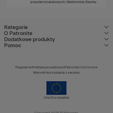
popularnonaukowych, felietonista Gazety
Wyborczej, autor podkastów i filmów
edukacyjnych. Mówi jasno o prawie, filozofii i
języku. Promuje umiarkowanie w życiu
publicznym, walczy z plemiennością i
bańkami informacyjnymi.
Kategorie
O Patronite
Dodatkowe produkty
Pomoc
Regulamin
Polityka prywatności
Patronite Commons
Warunki korzystania z serwisu
Unia Europejska
Copyright 2026 © Patronite.