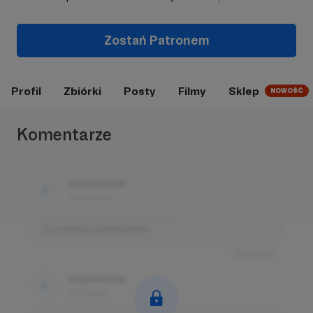
Zostań Patronem
Profil
Zbiórki
Posty
Filmy
Sklep
NOWOŚĆ
Komentarze
Użytkownik
3 dni temu
Komentarz użytkownika
Odpowiedz
Użytkownik
3 dni temu