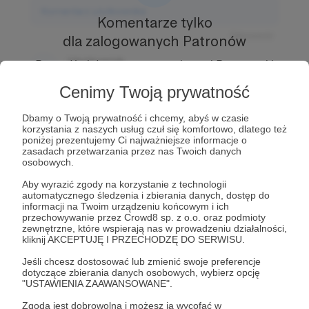
Komentarz użytkownika
Komentarze tylko
Odpowiedz
dla zalogowanych Patronów
Użytkownik
Prowadź ciekawe rozmowy z innymi Patronami i
3 dni temu
Autorem.
Dołącz do Patronów już teraz i odblokuj
Cenimy Twoją prywatność
dostęp!
Komentarz użytkownika
Dbamy o Twoją prywatność i chcemy, abyś w czasie
Zostań Patronem
korzystania z naszych usług czuł się komfortowo, dlatego też
Odpowiedz
poniżej prezentujemy Ci najważniejsze informacje o
zasadach przetwarzania przez nas Twoich danych
Użytkownik
osobowych.
3 dni temu
Aby wyrazić zgody na korzystanie z technologii
automatycznego śledzenia i zbierania danych, dostęp do
Komentarz użytkownika
informacji na Twoim urządzeniu końcowym i ich
przechowywanie przez Crowd8 sp. z o.o. oraz podmioty
Odpowiedz
zewnętrzne, które wspierają nas w prowadzeniu działalności,
kliknij AKCEPTUJĘ I PRZECHODZĘ DO SERWISU.
Jeśli chcesz dostosować lub zmienić swoje preferencje
dotyczące zbierania danych osobowych, wybierz opcję
"USTAWIENIA ZAAWANSOWANE".
Zgoda jest dobrowolna i możesz ją wycofać w