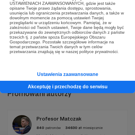
USTAWIENIACH ZAAWANSOWANYCH, gdzie jest także
opisane Twoje prawo żądania dostępu, sprostowania,
usunięcia lub ograniczenia przetwarzania danych, a także w
dowolnym momencie za pomocą ustawień Twojej
przeglądarki w urządzeniu końcowym. Pamiętaj, że w
Dołącz do grona Patronów!
zależności od Twoich ustawień, Twoje dane będą mogły być
przekazywane do zewnętrznych odbiorców danych z państw
trzecich tj. z państw spoza Europejskiego Obszaru
Wesprzyj działalność Autora
Radio Wnet
już teraz!
Gospodarczego. Pozostałe szczegółowe informacje na
temat przetwarzania Twoich danych w tym celów
przetwarzania znajdują się w naszej polityce prywatności.
Zostań Patronem
Ustawienia zaawansowane
Akceptuję i przechodzę do serwisu
Promowani autorzy
Profesor Matczak
840
patronów
34630
zł
miesięcznie