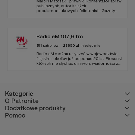
Marcin Matczak - prawnik i komentator spraw
publicznych, autor książek
popularnonaukowych, felietonista Gazety
Wyborczej, autor podkastów i filmów
edukacyjnych. Mówi jasno o prawie, filozofii i
języku. Promuje umiarkowanie w życiu
publicznym, walczy z plemiennością i
bańkami informacyjnymi.
Radio eM 107,6 fm
511
patronów
23690
zł
miesięcznie
Radio eM można usłyszeć w województwie
śląskim i okolicy już od ponad 20 lat. Piosenki,
których nie słychać u innych, wiadomości z
regionu, wartościowe treści, no i dobry
humor. To wszystko znajdziecie u nas.
Jesteście z nami każdego dnia, a teraz
zachęcamy - zostańcie naszymi Patronami!
Kategorie
O Patronite
Dodatkowe produkty
Pomoc